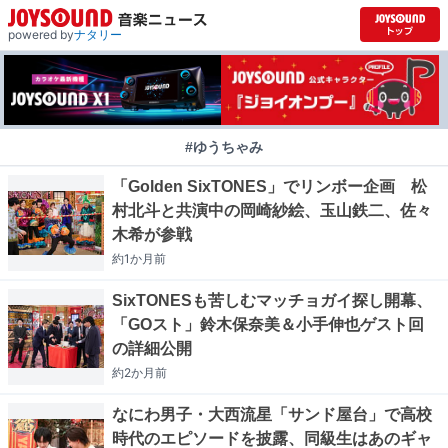
powered by
ナタリー
#ゆうちゃみ
「Golden SixTONES」でリンボー企画 松
村北斗と共演中の岡崎紗絵、玉山鉄二、佐々
木希が参戦
約1か月
前
SixTONESも苦しむマッチョガイ探し開幕、
「GOスト」鈴木保奈美＆小手伸也ゲスト回
の詳細公開
約2か月
前
なにわ男子・大西流星「サンド屋台」で高校
時代のエピソードを披露、同級生はあのギャ