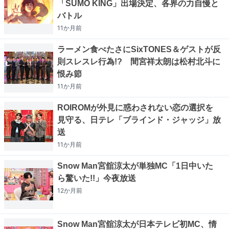
「SUMO KING」出場決定、各界の力自慢と
バトル
11か月
前
ラーメン食べたさにSixTONES＆ゲストが反
則スレスレ行為!? 間宮祥太朗は松村北斗に
恨み節
11か月
前
ROIROMが外見に惑わされない恋の選択を
見守る、日テレ「ブラインド・ジャッジ」放
送
11か月
前
Snow Man宮舘涼太が単独MC「1日中いた
ら驚いた!!」今夜放送
12か月
前
Snow Man宮舘涼太が日本テレビ初MC、情