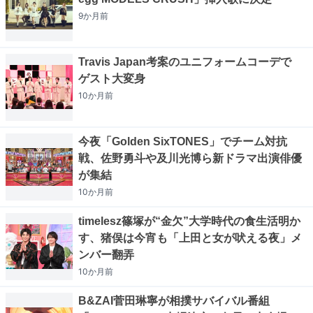
9か月
前
Travis Japan考案のユニフォームコーデで
ゲスト大変身
10か月
前
今夜「Golden SixTONES」でチーム対抗
戦、佐野勇斗や及川光博ら新ドラマ出演俳優
が集結
10か月
前
timelesz篠塚が“金欠”大学時代の食生活明か
す、猪俣は今宵も「上田と女が吠える夜」メ
ンバー翻弄
10か月
前
B&ZAI菅田琳寧が相撲サバイバル番組