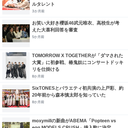
ルタレント
3か月
前
お笑い大好き櫻坂46武元唯衣、高校生が考
えた大喜利回答を審査
5か月
前
TOMORROW X TOGETHERが「ダマされた
大賞」に初参戦、椿鬼奴にコンサートドッキ
リを仕掛ける
8か月
前
SixTONESとバラエティ初共演の上戸彩、約
20年前から森本慎太郎を知っていた
8か月
前
moxymillの新曲がABEMA「Popteen vs
egg MODELS CRUSH」挿入歌に決定