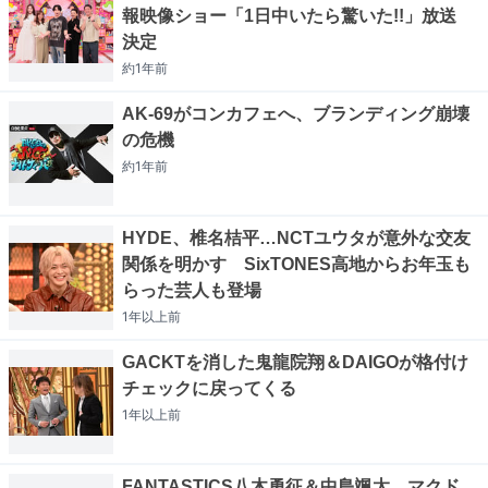
報映像ショー「1日中いたら驚いた!!」放送
決定
約1年
前
AK-69がコンカフェへ、ブランディング崩壊
の危機
約1年
前
HYDE、椎名桔平…NCTユウタが意外な交友
関係を明かす SixTONES高地からお年玉も
らった芸人も登場
1年以上
前
GACKTを消した鬼龍院翔＆DAIGOが格付け
チェックに戻ってくる
1年以上
前
FANTASTICS八木勇征＆中島颯太、マクド