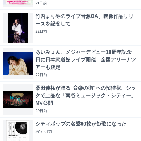
21日
前
竹内まりやのライブ音源OA、映像作品リリ
ースを記念して
22日
前
あいみょん、メジャーデビュー10周年記念
日に日本武道館ライブ開催 全国アリーナツ
アーも決定
22日
前
桑田佳祐が贈る“音楽の街”への招待状、シッ
クで上品な「南谷ミュージック・シティー」
MV公開
29日
前
シティポップの名盤60枚が短歌になった
約1か月
前