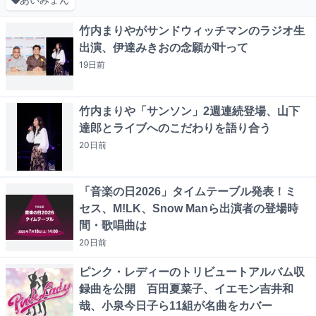
竹内まりやがサンドウィッチマンのラジオ生
出演、伊達みきおの念願が叶って
19日
前
竹内まりや「サンソン」2週連続登場、山下
達郎とライブへのこだわりを語り合う
20日
前
「音楽の日2026」タイムテーブル発表！ミ
セス、M!LK、Snow Manら出演者の登場時
間・歌唱曲は
20日
前
ピンク・レディーのトリビュートアルバム収
録曲を公開 百田夏菜子、イエモン吉井和
哉、小泉今日子ら11組が名曲をカバー