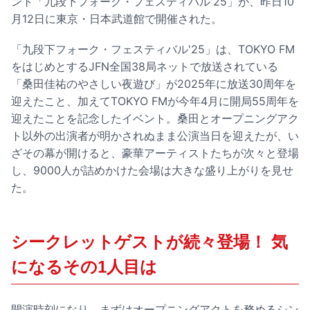
ント「九段下フォーク・フェスティバル'25」が、昨日10
月12日に東京・日本武道館で開催された。
「九段下フォーク・フェスティバル'25」は、TOKYO FM
をはじめとするJFN全国38局ネットで放送されている
「桑田佳祐のやさしい夜遊び」が2025年に放送30周年を
迎えたこと、加えてTOKYO FMが今年4月に開局55周年を
迎えたことを記念したイベント。桑田とオープニングアク
ト以外の出演者が明かされぬまま公演当日を迎えたが、い
ざその幕が開けると、豪華アーティストたちが次々と登場
し、9000人が詰めかけた会場は大きな盛り上がりを見せ
た。
シークレットゲストが続々登場！ 気
になるその1人目は
開演時刻になり、まずはオープニングアクトを務めるシン