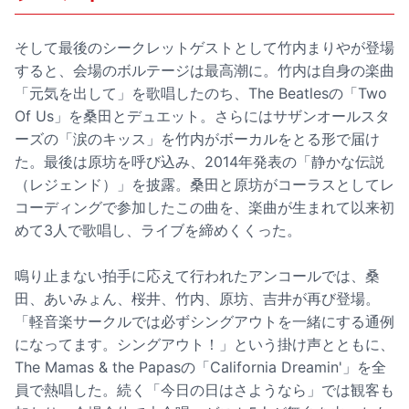
そして最後のシークレットゲストとして竹内まりやが登場
すると、会場のボルテージは最高潮に。竹内は自身の楽曲
「元気を出して」を歌唱したのち、The Beatlesの「Two
Of Us」を桑田とデュエット。さらにはサザンオールスタ
ーズの「涙のキッス」を竹内がボーカルをとる形で届け
た。最後は原坊を呼び込み、2014年発表の「静かな伝説
（レジェンド）」を披露。桑田と原坊がコーラスとしてレ
コーディングで参加したこの曲を、楽曲が生まれて以来初
めて3人で歌唱し、ライブを締めくくった。
鳴り止まない拍手に応えて行われたアンコールでは、桑
田、あいみょん、桜井、竹内、原坊、吉井が再び登場。
「軽音楽サークルでは必ずシングアウトを一緒にする通例
になってます。シングアウト！」という掛け声とともに、
The Mamas & the Papasの「California Dreamin'」を全
員で熱唱した。続く「今日の日はさようなら」では観客も