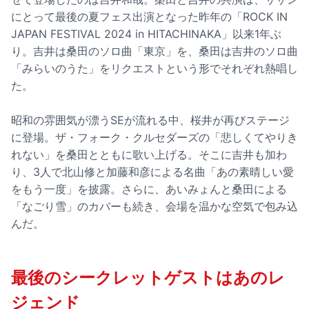
にとって最後の夏フェス出演となった昨年の「ROCK IN
JAPAN FESTIVAL 2024 in HITACHINAKA」以来1年ぶ
り。吉井は桑田のソロ曲「東京」を、桑田は吉井のソロ曲
「みらいのうた」をリクエストという形でそれぞれ熱唱し
た。
昭和の雰囲気が漂うSEが流れる中、桜井が再びステージ
に登場。ザ・フォーク・クルセダーズの「悲しくてやりき
れない」を桑田とともに歌い上げる。そこに吉井も加わ
り、3人で北山修と加藤和彦による名曲「あの素晴しい愛
をもう一度」を披露。さらに、あいみょんと桑田による
「なごり雪」のカバーも続き、会場を温かな空気で包み込
んだ。
最後のシークレットゲストはあのレ
ジェンド