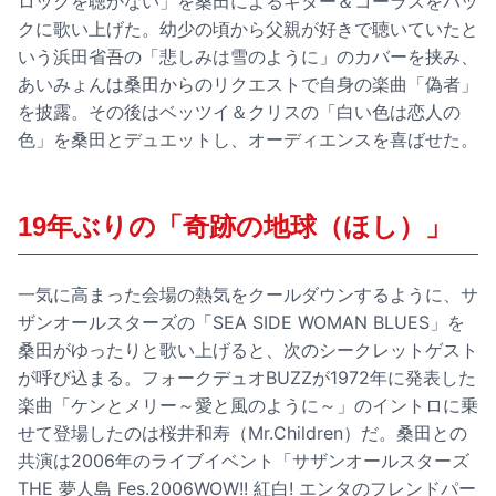
ロックを聴かない」を桑田によるギター＆コーラスをバッ
クに歌い上げた。幼少の頃から父親が好きで聴いていたと
いう浜田省吾の「悲しみは雪のように」のカバーを挟み、
あいみょんは桑田からのリクエストで自身の楽曲「偽者」
を披露。その後はベッツイ＆クリスの「白い色は恋人の
色」を桑田とデュエットし、オーディエンスを喜ばせた。
19年ぶりの「奇跡の地球（ほし）」
一気に高まった会場の熱気をクールダウンするように、サ
ザンオールスターズの「SEA SIDE WOMAN BLUES」を
桑田がゆったりと歌い上げると、次のシークレットゲスト
が呼び込まる。フォークデュオBUZZが1972年に発表した
楽曲「ケンとメリー～愛と風のように～」のイントロに乗
せて登場したのは桜井和寿（Mr.Children）だ。桑田との
共演は2006年のライブイベント「サザンオールスターズ
THE 夢人島 Fes.2006WOW!! 紅白! エンタのフレンドパー