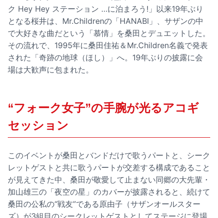
ク Hey Hey ステーション …に泊まろう!」以来19年ぶり
となる桜井は、Mr.Childrenの「HANABI」、サザンの中
で大好きな曲だという「慕情」を桑田とデュエットした。
その流れで、1995年に桑田佳祐＆Mr.Children名義で発表
された「奇跡の地球（ほし）」へ。19年ぶりの披露に会
場は大歓声に包まれた。
“フォーク女子”の手腕が光るアコギ
セッション
このイベントが桑田とバンドだけで歌うパートと、シーク
レットゲストと共に歌うパートが交差する構成であること
が見えてきた中、桑田が敬愛して止まない同郷の大先輩・
加山雄三の「夜空の星」のカバーが披露されると、続けて
桑田の公私の“戦友”である原由子（サザンオールスター
ズ）が3組目のシークレットゲストとしてステージに登場