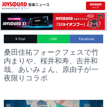
powered by
ナタリー
X Post
LINE
Facebook
桑田佳祐フォークフェスで竹
内まりや、桜井和寿、吉井和
哉、あいみょん、原由子が一
夜限りコラボ