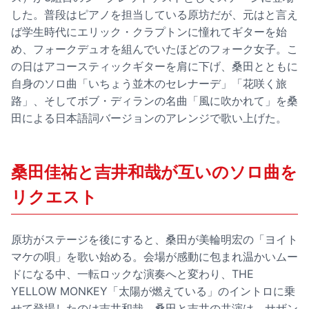
した。普段はピアノを担当している原坊だが、元はと言え
ば学生時代にエリック・クラプトンに憧れてギターを始
め、フォークデュオを組んでいたほどのフォーク女子。こ
の日はアコースティックギターを肩に下げ、桑田とともに
自身のソロ曲「いちょう並木のセレナーデ」「花咲く旅
路」、そしてボブ・ディランの名曲「風に吹かれて」を桑
田による日本語詞バージョンのアレンジで歌い上げた。
桑田佳祐と吉井和哉が互いのソロ曲を
リクエスト
原坊がステージを後にすると、桑田が美輪明宏の「ヨイト
マケの唄」を歌い始める。会場が感動に包まれ温かいムー
ドになる中、一転ロックな演奏へと変わり、THE
YELLOW MONKEY「太陽が燃えている」のイントロに乗
せて登場したのは吉井和哉。桑田と吉井の共演は、サザン