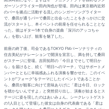
ガーソングライター田内洵也が登場。田内は東京都内近郊
のバーを拠点に活動する流しのシンガーソングライター
で、桑田が通うバーで桑田と出会ったことをきっかけに交
流がスタートし、本イベントの前座を任せられることとな
った。彼はギター1本で自身の楽曲「深川のアッコちゃ
ん」を歌い上げ、観客を魅了した。
前座の終了後、司会であるTOKYO FMパーソナリティの
住吉美紀がナレーションで開演を宣言し、満を持して桑田
がステージに登場。吉田拓郎の「今日までそして明日か
ら」を届けると、続く「明日へのマーチ」ではサポートメ
ンバーとともに幸福感あふれる演奏を響かせた。このイベ
ントが“フォーク”をテーマにしたイベントであることか
ら、桑田が観客に向けて意味ありげに「君は今日、ロック
を聴かないんですよ」と突然切り出し、演奏が始まるとス
テージに姿を現したのはあいみょん。シークレットゲスト
の1人目として登場した彼女は自身の代表曲である「君は