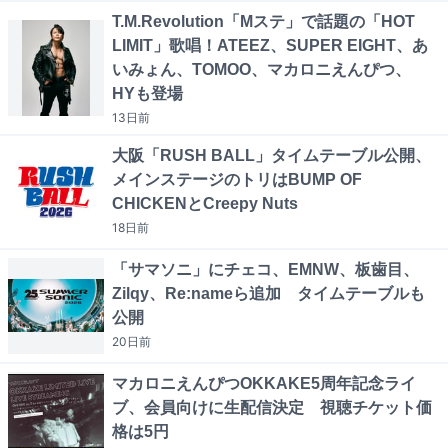
T.M.Revolution「Mステ」で話題の「HOT
LIMIT」歌唱！ATEEZ、SUPER EIGHT、あ
いみょん、TOMOO、マカロニえんぴつ、
HYも登場
13日
前
大阪「RUSH BALL」タイムテーブル公開、
メインステージのトリはBUMP OF
CHICKENとCreepy Nuts
18日
前
「サマソニ」にチェコ、EMNW、板歯目、
Zilqy、Re:nameら追加 タイムテーブルも
公開
20日
前
マカロニえんぴつOKKAKE5周年記念ライ
ブ、会員向けに生配信決定 視聴チケット価
格は5円