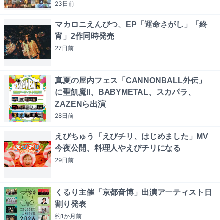
23日
前
マカロニえんぴつ、EP「運命さがし」「終
宵」2作同時発売
27日
前
真夏の屋内フェス「CANNONBALL外伝」
に聖飢魔II、BABYMETAL、スカパラ、
ZAZENら出演
28日
前
えびちゅう「えびチリ、はじめました」MV
今夜公開、料理人やえびチリになる
29日
前
くるり主催「京都音博」出演アーティスト日
割り発表
約1か月
前