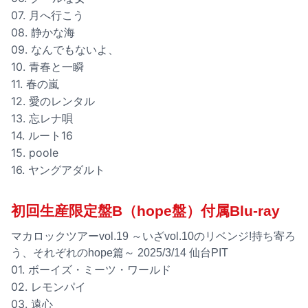
07. 月へ行こう
08. 静かな海
09. なんでもないよ、
10. 青春と一瞬
11. 春の嵐
12. 愛のレンタル
13. 忘レナ唄
14. ルート16
15. poole
16. ヤングアダルト
初回生産限定盤B（hope盤）付属Blu-ray
マカロックツアーvol.19 ～いざvol.10のリベンジ!持ち寄ろ
う、それぞれのhope篇～ 2025/3/14 仙台PIT
01. ボーイズ・ミーツ・ワールド
02. レモンパイ
03. 遠心