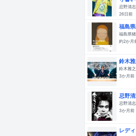
26日
前
福島県
約2か月
鈴木雅
鈴木雅之
3か月
前
忌野清
3か月
前
レディ