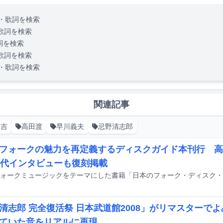
・歌詞を検索
歌詞を検索
詞を検索
歌詞を検索
・歌詞を検索
関連記事
常吉
高田渡
早川義夫
忌野清志郎
フォークの魅力を再定義するディスクガイド本刊行 高
年代インタビューも復刻掲載
清志郎 完全復活祭 日本武道館2008」がリマスターで
ていた音をリアルに再現