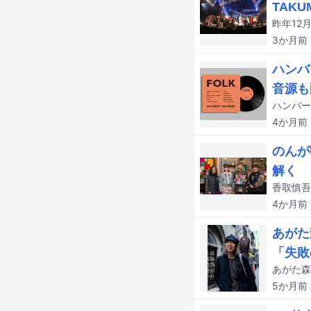
TAK
3か月
前
ハンバ
音源も
4か月
前
のんが
解く
4か月
前
あがた
「失敗
あがた森
5か月
前