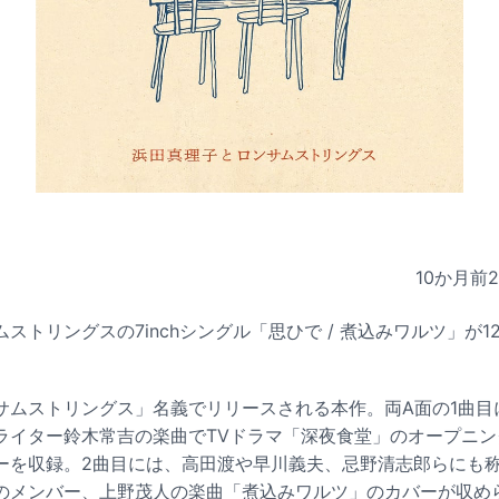
10か月前
ストリングスの7inchシングル「思ひで / 煮込みワルツ」が1
サムストリングス」名義でリリースされる本作。両A面の1曲目に
ライター鈴木常吉の楽曲でTVドラマ「深夜食堂」のオープニ
ーを収録。2曲目には、高田渡や早川義夫、忌野清志郎らにも
のメンバー、上野茂人の楽曲「煮込みワルツ」のカバーが収め