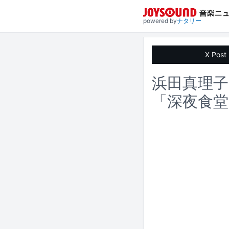
powered by
ナタリー
X Post
浜田真理子
「深夜食