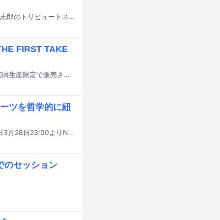
昨年12月にライブイベント「FM802 RADIO CRAZY 2025」で披露された忌野清志郎のトリビュートステージ「忌野清志郎 ナニワ・サリバン・ショー ー令和残侠伝ー」の模様が、5月3日21:00～22:00に放送されるFM802「802 BINTANG GARDEN『忌野清志郎 ナニワ・サリバン・ショー ー令和残侠伝ー』LIVE ON AIR!!」内でオンエアされる。
FIRST TAKE
ハンバート ハンバートのアルバム「FOLK」および「FOLK 2」のアナログ盤が初回生産限定で販売される。
ーツを哲学的に紐
香取慎吾と岡崎体育が出演する音楽番組「偏愛ミュージックサロン #2」が、本日3月28日23:00よりNHK総合で放送される。
でのセッション