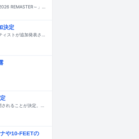
忌野清志郎のライブBlu-ray / DVD「忌野清志郎 完全復活祭 日本武道館2008 ～2026 REMASTER～」が9月30日にリリースされる。
参加決定
福島県猪苗代町で開催される総合芸術イベント「September JAM」の参加アーティストが追加発表された。
露
定
忌野清志郎のドキュメンタリー映画が10月2日より東京・新宿バルト9ほかで公開されることが決定。正式タイトルが「愛し合ってるかい？ 忌野清志郎が教えてくれた」であることが発表された。
10-FEETの