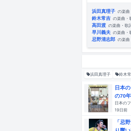
浜田真理子
の楽曲
鈴木常吉
の楽曲・
高田渡
の楽曲・歌
早川義夫
の楽曲・
忌野清志郎
の楽曲
浜田真理子
鈴木
日本の
の70
19日
前
「忌野
り響い