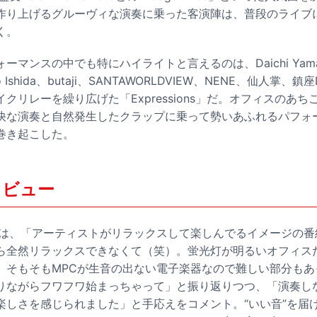
作り上げるグルーヴィな演奏に乗った客演陣は、普段のライブ
く。
ーマンスの中でも特にハイライトと言えるのは、Daichi Yama
ugo Ishida、butaji、SANTAWORLDVIEW、NENE、仙人掌、
クリレーを繰り広げた「Expressions」だ。オフィスのあ
快な演奏と自然発生したクラップに乗って勢いあふれるパフォ
巻き起こした。
タビュー
TSは、「アーティストがリラックスして楽しんでるイメージの
ら全然リラックスできなくて（笑）。蛍光灯が明るいオフィス
、そもそもMPCが生音の出ない電子楽器なので難しい部分もあ
りながらフワフワ始まっちゃって」と振り返りつつ、「演奏し
楽しさを感じられました」と手応えをコメント。“いい音”を届