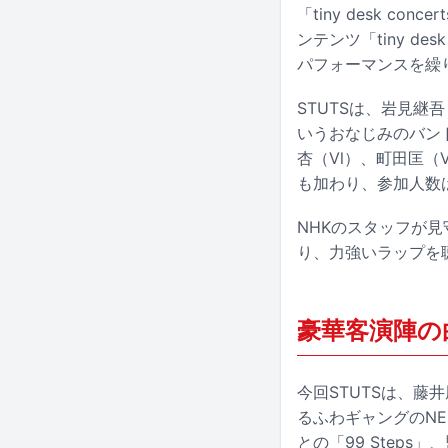
「tiny desk c
ンテンツ「tiny d
パフォーマンスを繰
STUTSは、岩見継吾
いうおなじみのバンドメ
杏（Vl）、町田匡（
も加わり、参加人数は「t
NHKのスタッフが見
り、力強いラップを
豪華客演陣の
今回STUTSは、藤
るふわギャングのNENE
との「99 Steps」