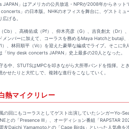
oncerts JAPAN」はアメリカの公共放送・NPRが2008年から
esk concerts」の日本版。NHKのオフィスを舞台に、ゲスト
り広げる。
（Cb）、高橋佑成（Pf）、仰木亮彦（G）、吉良創太（Dr）、武嶋
ンバーに加えて、コーラスを務めるMaya Hatchとbutaj
Vl）、林田順平（Vc）を迎えた豪華な編成でライブ。そこに9
iny desk concerts JAPAN」史上最多の20人となった。
守る中、STUTSはMPCを叩きながら大所帯バンドを指揮。と
聴かせたりと大忙しで、複雑な進行をこなしていく。
白熱マイクリレー
井風の回にもコーラスとしてゲスト出演していたシンガーYo-Seaと
との「Presence III」、オーディション番組「RAPSTAR 202
、盟友Daichi Yamamotoとの「Cage Birds」といった人気曲