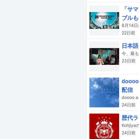
「サマ
ブルも
22日
前
日本語
23日
前
doo
配信
24日
前
歴代ラ
Kohj
24日
前