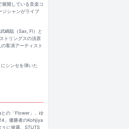
ネットで展開している音楽コ
ミュージシャンがライブ
聡（Sax, Fl）と
i、ストリングスの須原
人の客演アーティスト
きにシンセを弾いた
の「Flower」、ゆ
4」優勝者のKohjiya
を次々に披露。STUTS