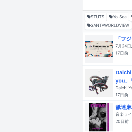
STUTS
Yo-Sea
SANTAWORLDVIEW
「フジ
17日
前
Daic
you
17日
前
舐達麻
20日
前