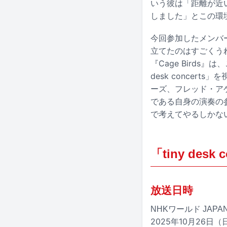
いう彼は「距離が近
しました」とこの環
今回参加したメンバ
立てたのはすごくうれし
『Cage Bird
desk conce
ーズ、フレッド・ア
である自身の演奏の
で考えてやるしかな
「tiny desk
放送日時
NHKワールド JAPA
2025年10月26日（日）11