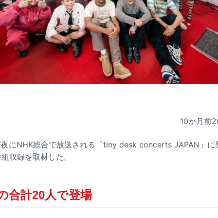
10か月前
2
深夜にNHK総合で放送される「tiny desk concerts JAPA
番組収録を取材した。
の合計20人で登場