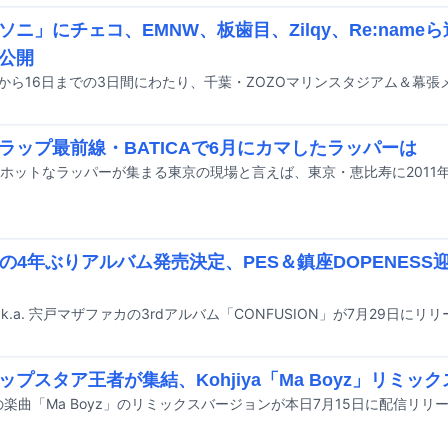
ソニ」にチェコ、EMNW、板歯目、Zilqy、Re:nam
公開
ラップ最前線・BATICAで6月にカマしたラッパーは
ooの4年ぶりアルバム発売決定、PES＆鎮座DOPENES
ップスタア王者が集結、Kohjiya「Ma Boyz」リミッ
iyaの楽曲「Ma Boyz」のリミックスバージョンが本日7月15日に配信リ