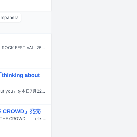
mpanella
7月24日から26日まで新潟・苗場スキー場で行われる野外フェスティバル「FUJI ROCK FESTIVAL '26」より、Amazon Musicアプリ、Prime Video、Twitchでライブ配信されるアーティストとタイムテーブルがフェスの公式サイトにて公開された。
inking about
Daichi YamamotoがKID FRESINOを客演に迎えたニューシングル「thinking about you」を本日7月22日に配信リリースした。
 CROWD」発売
音楽ライターの二木信が監修および編集を務めるヒップホップ / ラップ専門誌「THE CROWD ——ele-king presents HIP HOP JAPAN」が7月31日にP-VINEより発売される。