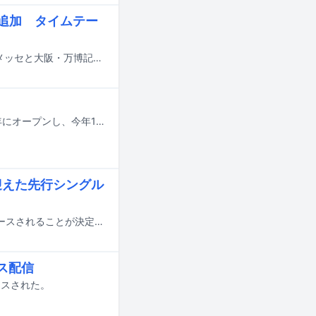
eら追加 タイムテー
8月14日から16日までの3日間にわたり、千葉・ZOZOマリンスタジアム＆幕張メッセと大阪・万博記念公園で行われる音楽フェスティバル「SUMMER SONIC 2026」の追加出演アーティストが発表された。
今、最もホットなラッパーが集まる東京の現場と言えば、東京・恵比寿に2011年にオープンし、今年15周年を迎えたEBISU BATICA。シーンのトップを走るラッパーたちが出演してきた日本語ラップの最前線であり、毎月さまざまなパーティが開催されています。この連載では、そんなBATICAのブッキングを担当している店長の一瀬公佑さんが特に印象に残ったパーティやラッパーを毎月紹介。今回は6月のパーティに出演したラッパーたちを振り返っていただきました。
S迎えた先行シングル
doooo a.k.a. 宍戸マザファカの3rdアルバム「CONFUSION」が7月29日にリリースされることが決定。本日7月15日にPESと鎮座DOPENESSを客演に迎えた先行シングル第3弾「のらりくらり feat. PES & 鎮座DOPENESS」が配信リリースされた。
クス配信
リースされた。