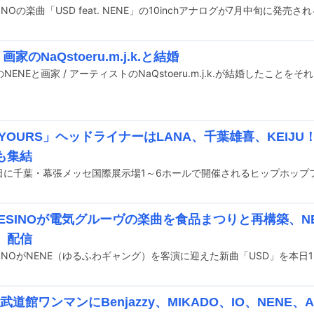
ESINOの楽曲「USD feat. NENE」の10inchアナログが7月中旬に発
画家のNaQstoeru.m.j.k.と結婚
 YOURS」ヘッドライナーはLANA、千葉雄喜、KEIJU！Sk
らも集結
FRESINOが電気グルーヴの楽曲を食品まつりと再構築、N
」配信
on武道館ワンマンにBenjazzy、MIKADO、IO、NENE、