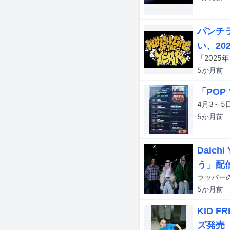
パンチ
い、2
5か月
前
「PO
5か月
前
Daic
う」配
5か月
前
KID 
ズ発売