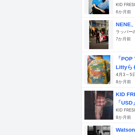
KID FR
6か月
前
NENE、
7か月
前
「POP
Litty
8か月
前
KID 
「USD
8か月
前
Wats