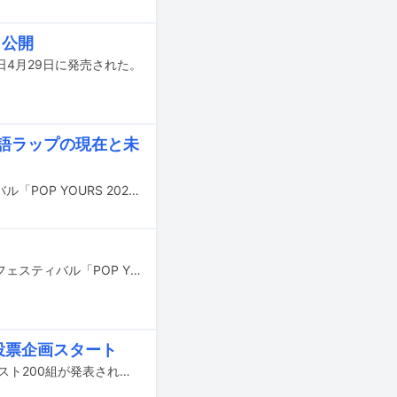
も公開
本日4月29日に発売された。
本語ラップの現在と未
4月3～5日に千葉・幕張メッセ国際展示場1～6ホールでヒップホップフェスティバル「POP YOURS 2026」が開催された。
4月3～5日に千葉・幕張メッセ国際展示場1～6ホールで開催されるヒップホップフェスティバル「POP YOURS 2026」の模様がYouTubeで生配信されることが発表された。
の投票企画スタート
「TuneCore Japan INDEPENDENT ARTIST 100 - 2026」のノミネートアーティスト200組が発表された。