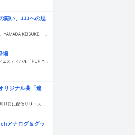
の闘い、JJJへの思
「2025年もっともパンチラインだったリリックは何か？」をテーマに、高久大輝、YAMADA KEISUKE、ポーザー白石、渡辺志保という4人の有識者たちが日本語ラップについて語り合う短期連載「パンチライン・オブ・ザ・イヤー2025」。ここまで前編と中編で、「RAPSTAR 2025」の熱狂やラッパーたちが描く社会などについて語り合ってきたが、最終回となる後編では、ミソジニーと対峙しながら自分らしさを貫く女性ラッパーたちの闘いや、新たなスターが台頭するシーンの“地殻変動”に光を当てる。そしていよいよ、2025年を象徴する最高のパンチラインが決定。果たして、今回の「パンチライン・オブ・ザ・イヤー」に輝いたのはどのリリックか……？
登場
4月3～5日に千葉・幕張メッセ国際展示場1～6ホールで開催されるヒップホップフェスティバル「POP YOURS 2026」のタイムテーブルが発表された。
RS」オリジナル曲「違
ラッパーのDaichi Yamamoto、MIKADO、NENEによるコラボ曲「違う」が本日3月11日に配信リリースされた。
inchアナログ＆グッ