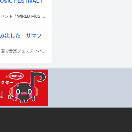
C FESTIVAL」
10月5日に愛知・Aichi Sky Expo（愛知県国際展示場）で開催予定だったライブイベント「WIRED MUSIC FESTIVAL' 25」の中止が発表された。
狂生み出した「サマソ
8月16日と17日に千葉・ZOZOマリンスタジアム＆幕張メッセと大阪・万博記念公園で音楽フェスティバル「SUMMER SONIC 2025」が開催された。音楽ナタリーではサマソニ幕張公演の2日間と、その前夜祭として幕張メッセで8月15日夜から開催されたオールナイトイベント「SONICMANIA」について3本の記事に分けてレポート。この記事ではサマソニ2日目の模様を国内アーティストのライブを中心に伝える。