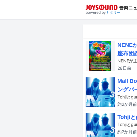
powered by
ナタリー
NENE
座布団
28日
前
Mall
ングパ
約2か月
前
Tohji
約2か月
前