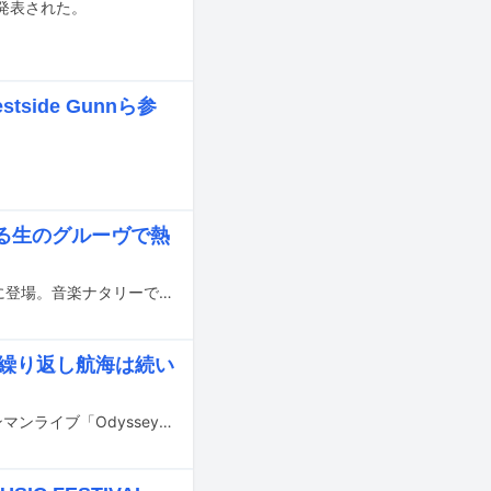
が発表された。
side Gunnら参
。
あふれる生のグルーヴで熱
STUTSが10月26日深夜にNHK総合で放送される「tiny desk concerts JAPAN」に登場。音楽ナタリーでは9月に行われた番組収録を取材した。
を繰り返し航海は続い
STUTSが9月23日にキャリア最大規模の会場となる神奈川・Kアリーナ横浜でワンマンライブ「Odyssey」を開催した。