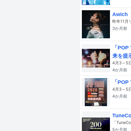
Awic
昨年11月
3か月
前
「POP
来を提
4か月
前
「POP
4か月
前
Tune
5か月
前