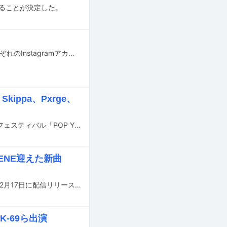
売されることが決定した。
ラッパーのNENEと画家 / アーティストのNaQstoeru.m.j.k.が結婚したことをそれぞれのInstagramアカウントで発表した。
ippa、Pxrge、
4月3～5日に千葉・幕張メッセ国際展示場1～6ホールで開催されるヒップホップフェスティバル「POP YOURS 2026」の第1弾アーティストラインナップ37組が発表された。
ENE迎えた新曲
KID FRESINOがNENE（ゆるふわギャング）を客演に迎えた新曲「USD」を本日12月17日に配信リリースした。
AK-69ら出演