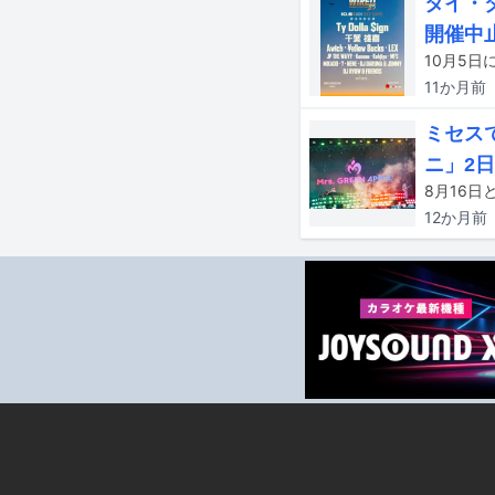
タイ・ダ
開催中
11か月
前
ミセスで
ニ」2
12か月
前