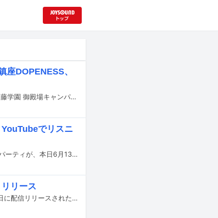
鎮座DOPENESS、
NENEが主催するレイヴイベント「FETUS RAVE」が7月18、19、20日に静岡・加藤学園 御殿場キャンパスで開催される。
ouTubeでリスニ
TohjiとgummyboyのMall Boyzによる初のアルバム「Mall Tape 3」のリスニングパーティが、本日6月13日21:00からYouTubeで行われる。
 3」リリース
TohjiとgummyboyのMall Boyzによる初のアルバム「Mall Tape 3」が本日6月10日に配信リリースされた。