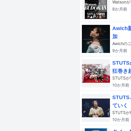
Wats
8か月
前
Awic
加
Awich
9か月
前
STUT
狂巻き
10か月
前
STU
ていく
10か月
前