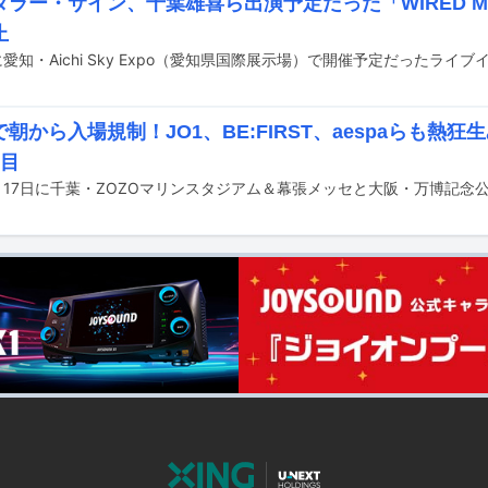
ラー・サイン、千葉雄喜ら出演予定だった「WIRED MUSI
止
朝から入場規制！JO1、BE:FIRST、aespaらも熱
日目