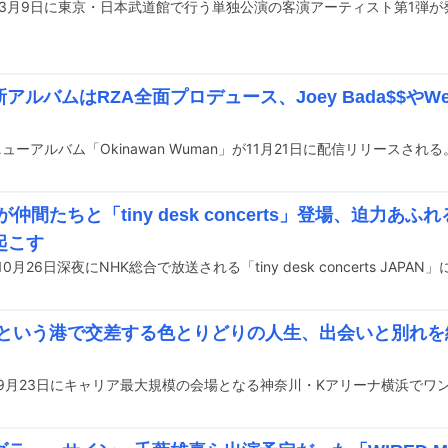
onが3月9日に東京・日本武道館で行う単独公演の客演アーティスト第1弾
h新アルバムはRZA全面プロデュース、Joey Bada$$やWest
のニューアルバム「Okinawan Wuman」が11月21日に配信リリースされる
Sが仲間たちと「tiny desk concerts」登場、迫力
起こす
TSという港で交差する色とりどりの人生、出会いと別れ