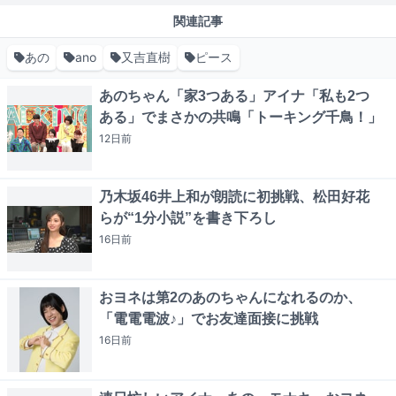
関連記事
あの
ano
又吉直樹
ピース
あのちゃん「家3つある」アイナ「私も2つ
ある」でまさかの共鳴「トーキング千鳥！」
12日
前
乃木坂46井上和が朗読に初挑戦、松田好花
らが“1分小説”を書き下ろし
16日
前
おヨネは第2のあのちゃんになれるのか、
「電電電波♪」でお友達面接に挑戦
16日
前