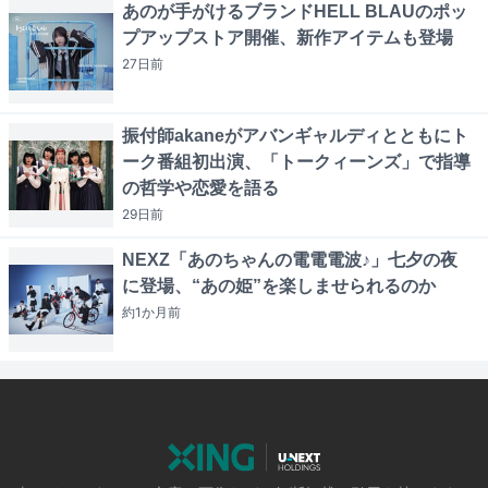
あのが手がけるブランドHELL BLAUのポッ
プアップストア開催、新作アイテムも登場
27日
前
振付師akaneがアバンギャルディとともにト
ーク番組初出演、「トークィーンズ」で指導
の哲学や恋愛を語る
29日
前
NEXZ「あのちゃんの電電電波♪」七夕の夜
に登場、“あの姫”を楽しませられるのか
約1か月
前