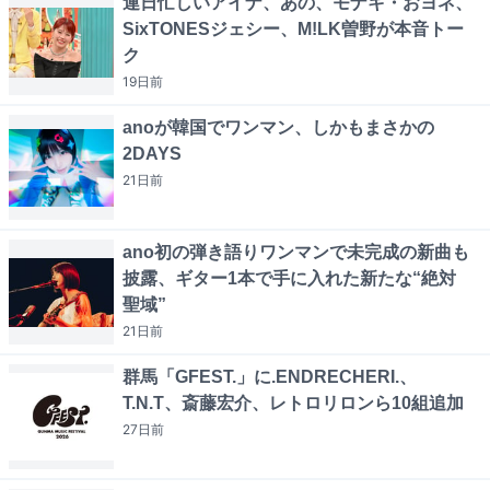
連日忙しいアイナ、あの、モナキ・おヨネ、
SixTONESジェシー、M!LK曽野が本音トー
ク
19日
前
anoが韓国でワンマン、しかもまさかの
2DAYS
21日
前
ano初の弾き語りワンマンで未完成の新曲も
披露、ギター1本で手に入れた新たな“絶対
聖域”
21日
前
群馬「GFEST.」に.ENDRECHERI.、
T.N.T、斎藤宏介、レトロリロンら10組追加
27日
前