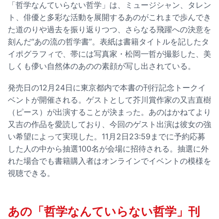
「哲学なんていらない哲学」は、ミュージシャン、タレン
ト、俳優と多彩な活動を展開するあのがこれまで歩んでき
た道のりや過去を振り返りつつ、さらなる飛躍への決意を
刻んだ“あの流の哲学書”。表紙は書籍タイトルを記したタ
イポグラフィで、帯には写真家・松岡一哲が撮影した、美
しくも儚い自然体のあのの素顔が写し出されている。
発売日の12月24日に東京都内で本書の刊行記念トークイ
ベントが開催される。ゲストとして芥川賞作家の又吉直樹
（ピース）が出演することが決まった。あのはかねてより
又吉の作品を愛読しており、今回のゲスト出演は彼女の強
い希望によって実現した。11月2日23:59までに予約応募
した人の中から抽選100名が会場に招待される。抽選に外
れた場合でも書籍購入者はオンラインでイベントの模様を
視聴できる。
あの「哲学なんていらない哲学」刊