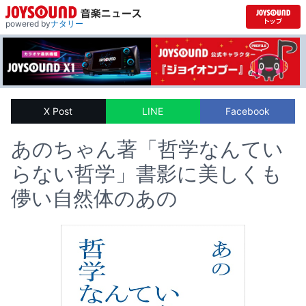
powered by
ナタリー
X Post
LINE
Facebook
あのちゃん著「哲学なんてい
らない哲学」書影に美しくも
儚い自然体のあの