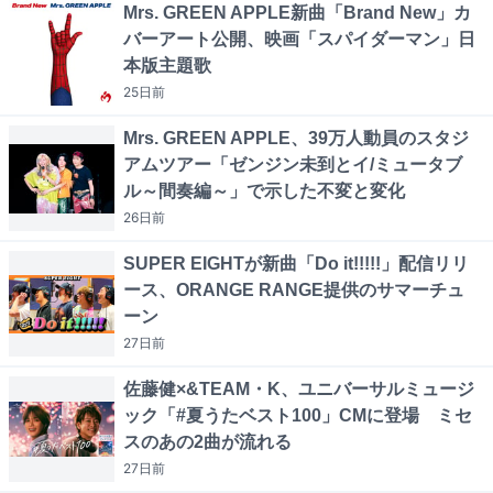
Mrs. GREEN APPLE新曲「Brand New」カ
バーアート公開、映画「スパイダーマン」日
本版主題歌
25日
前
Mrs. GREEN APPLE、39万人動員のスタジ
アムツアー「ゼンジン未到とイ/ミュータブ
ル～間奏編～」で示した不変と変化
26日
前
SUPER EIGHTが新曲「Do it!!!!!」配信リリ
ース、ORANGE RANGE提供のサマーチュ
ーン
27日
前
佐藤健×&TEAM・K、ユニバーサルミュージ
ック「#夏うたベスト100」CMに登場 ミセ
スのあの2曲が流れる
27日
前