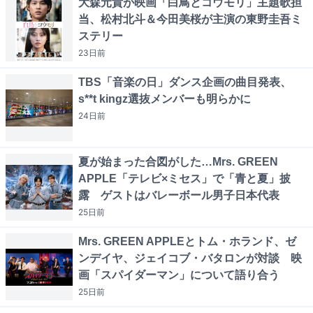
大森元貴が映画「白鳥とコウモリ」主題歌担
当、松村北斗＆今田美桜が主演の東野圭吾ミ
ステリー
23日
前
TBS「音楽の日」ダンス企画の曲目発表、
s**t kingz選抜メンバーも明らかに
24日
前
夏が始まった合図がした…Mrs. GREEN
APPLE「テレビ×ミセス」で「青と夏」披
露 ゲストはバレーボール男子日本代表
25日
前
Mrs. GREEN APPLEとトム・ホランド、ゼ
ンデイヤ、ジェイコブ・バタロンが対談 映
画「スパイダーマン」について語り合う
25日
前