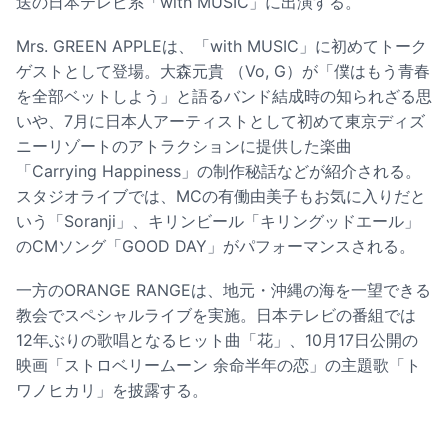
送の日本テレビ系「with MUSIC」に出演する。
Mrs. GREEN APPLEは、「with MUSIC」に初めてトーク
ゲストとして登場。大森元貴 （Vo, G）が「僕はもう青春
を全部ベットしよう」と語るバンド結成時の知られざる思
いや、7月に日本人アーティストとして初めて東京ディズ
ニーリゾートのアトラクションに提供した楽曲
「Carrying Happiness」の制作秘話などが紹介される。
スタジオライブでは、MCの有働由美子もお気に入りだと
いう「Soranji」、キリンビール「キリングッドエール」
のCMソング「GOOD DAY」がパフォーマンスされる。
一方のORANGE RANGEは、地元・沖縄の海を一望できる
教会でスペシャルライブを実施。日本テレビの番組では
12年ぶりの歌唱となるヒット曲「花」、10月17日公開の
映画「ストロベリームーン 余命半年の恋」の主題歌「ト
ワノヒカリ」を披露する。