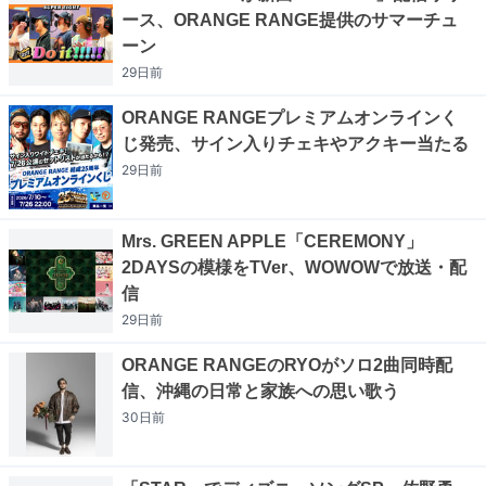
ース、ORANGE RANGE提供のサマーチュ
ーン
29日
前
ORANGE RANGEプレミアムオンラインく
じ発売、サイン入りチェキやアクキー当たる
29日
前
Mrs. GREEN APPLE「CEREMONY」
2DAYSの模様をTVer、WOWOWで放送・配
信
29日
前
ORANGE RANGEのRYOがソロ2曲同時配
信、沖縄の日常と家族への思い歌う
30日
前