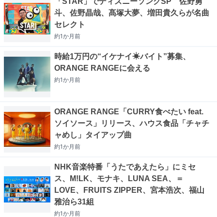
「STAR」でディズニーソングSP 佐野勇
斗、佐野晶哉、髙塚大夢、増田貴久らが名曲
セレクト
約1か月
前
時給1万円の“イケナイ☀バイト”募集、
ORANGE RANGEに会える
約1か月
前
ORANGE RANGE「CURRY食べたい feat.
ソイソース」リリース、ハウス食品「チャチ
ャめし」タイアップ曲
約1か月
前
NHK音楽特番「うたであえたら」にミセ
ス、M!LK、モナキ、LUNA SEA、＝
LOVE、FRUITS ZIPPER、宮本浩次、福山
雅治ら31組
約1か月
前