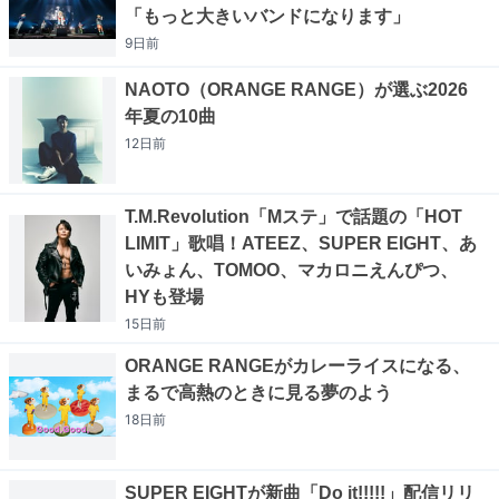
「もっと大きいバンドになります」
9日
前
NAOTO（ORANGE RANGE）が選ぶ2026
年夏の10曲
12日
前
T.M.Revolution「Mステ」で話題の「HOT
LIMIT」歌唱！ATEEZ、SUPER EIGHT、あ
いみょん、TOMOO、マカロニえんぴつ、
HYも登場
15日
前
ORANGE RANGEがカレーライスになる、
まるで高熱のときに見る夢のよう
18日
前
SUPER EIGHTが新曲「Do it!!!!!」配信リリ