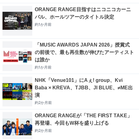
ORANGE RANGE目指すはニコニコカーニ
バル、ホールツアーのタイトル決定
約1か月
前
「MUSIC AWARDS JAPAN 2026」授賞式
の前後で、最も再生数が伸びたアーティスト
は誰か
約1か月
前
NHK「Venue101」にAぇ! group、Kvi
Baba × KREVA、TJBB、JI BLUE、≠ME出
演
約2か月
前
ORANGE RANGEが「THE FIRST TAKE」
再登場、今回もW杯を盛り上げる
約2か月
前