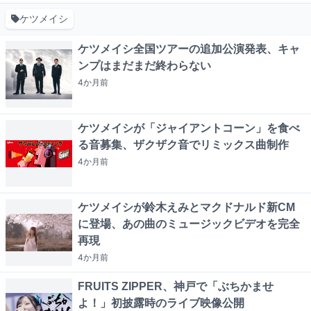
ケツメイシ
ケツメイシ全国ツアーの追加公演発表、キャ
ンプはまだまだ終わらない
4か月
前
ケツメイシが「ジャイアントコーン」を食べ
る音募集、ザクザク音でリミックス曲制作
4か月
前
ケツメイシが鈴木えみとマクドナルド新CM
に登場、あの曲のミュージックビデオを完全
再現
4か月
前
FRUITS ZIPPER、神戸で「ぶちかませ
よ！」初披露時のライブ映像公開