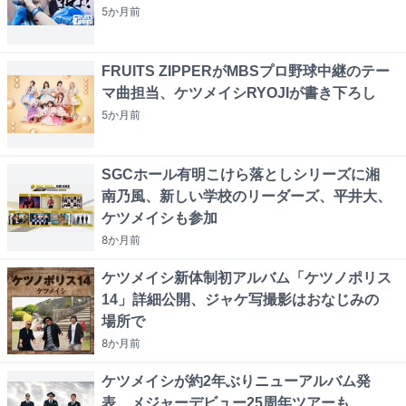
5か月
前
FRUITS ZIPPERがMBSプロ野球中継のテー
マ曲担当、ケツメイシRYOJIが書き下ろし
5か月
前
SGCホール有明こけら落としシリーズに湘
南乃風、新しい学校のリーダーズ、平井大、
ケツメイシも参加
8か月
前
ケツメイシ新体制初アルバム「ケツノポリス
14」詳細公開、ジャケ写撮影はおなじみの
場所で
8か月
前
ケツメイシが約2年ぶりニューアルバム発
表、メジャーデビュー25周年ツアーも