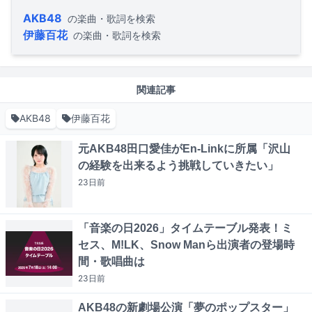
AKB48
の楽曲・歌詞を検索
伊藤百花
の楽曲・歌詞を検索
関連記事
AKB48
伊藤百花
元AKB48田口愛佳がEn-Linkに所属「沢山
の経験を出来るよう挑戦していきたい」
23日
前
「音楽の日2026」タイムテーブル発表！ミ
セス、M!LK、Snow Manら出演者の登場時
間・歌唱曲は
23日
前
AKB48の新劇場公演「夢のポップスター」