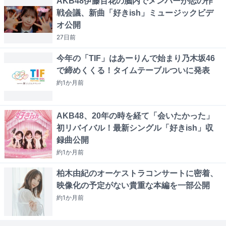
AKB48伊藤百花の脳内でメンバーが恋の作
戦会議、新曲「好きish」ミュージックビデ
オ公開
27日
前
今年の「TIF」はあーりんで始まり乃木坂46
で締めくくる！タイムテーブルついに発表
約1か月
前
AKB48、20年の時を経て「会いたかった」
初リバイバル！最新シングル「好きish」収
録曲公開
約1か月
前
柏木由紀のオーケストラコンサートに密着、
映像化の予定がない貴重な本編を一部公開
約1か月
前