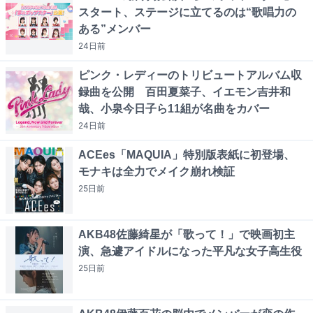
スタート、ステージに立てるのは“歌唱力の
ある”メンバー
24日
前
ピンク・レディーのトリビュートアルバム収
録曲を公開 百田夏菜子、イエモン吉井和
哉、小泉今日子ら11組が名曲をカバー
24日
前
ACEes「MAQUIA」特別版表紙に初登場、
モナキは全力でメイク崩れ検証
25日
前
AKB48佐藤綺星が「歌って！」で映画初主
演、急遽アイドルになった平凡な女子高生役
25日
前