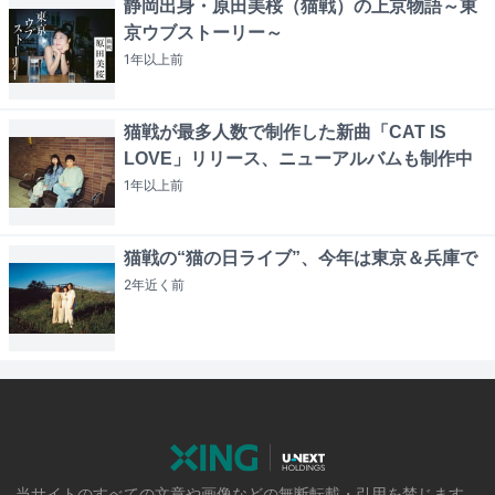
静岡出身・原田美桜（猫戦）の上京物語～東
京ウブストーリー～
1年以上
前
猫戦が最多人数で制作した新曲「CAT IS
LOVE」リリース、ニューアルバムも制作中
1年以上
前
猫戦の“猫の日ライブ”、今年は東京＆兵庫で
2年近く
前
当サイトのすべての文章や画像などの無断転載・引用を禁じます。