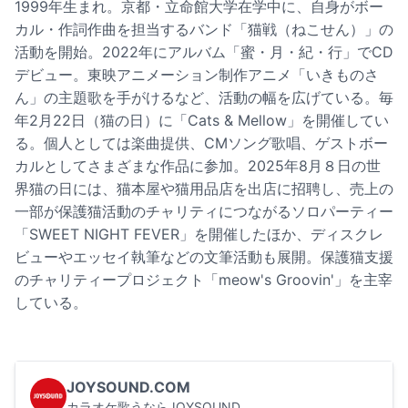
1999年生まれ。京都・立命館大学在学中に、自身がボー
カル・作詞作曲を担当するバンド「猫戦（ねこせん）」の
活動を開始。2022年にアルバム「蜜・月・紀・行」でCD
デビュー。東映アニメーション制作アニメ「いきものさ
ん」の主題歌を手がけるなど、活動の幅を広げている。毎
年2月22日（猫の日）に「Cats & Mellow」を開催してい
る。個人としては楽曲提供、CMソング歌唱、ゲストボー
カルとしてさまざまな作品に参加。2025年8月８日の世
界猫の日には、猫本屋や猫用品店を出店に招聘し、売上の
一部が保護猫活動のチャリティにつながるソロパーティー
「SWEET NIGHT FEVER」を開催したほか、ディスクレ
ビューやエッセイ執筆などの文筆活動も展開。保護猫支援
のチャリティープロジェクト「meow's Groovin'」を主宰
している。
JOYSOUND.COM
カラオケ歌うならJOYSOUND