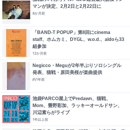
マンが決定、2月2日と2月22日に
8か月
前
「BAND-T POPUP」第8回にcinema
staff、ホムカミ、DYGL、w.o.d.、aldoら33
組参加
12か月
前
Negicco・Meguが2年半ぶりソロシングル
発表、猫戦・原田美桜が楽曲提供
約1年
前
池袋PARCO屋上でPredawn、猫戦、
Mom、畳野彩加、ラッキーオールドサン、
川辺素らがライブ
1年以上
前