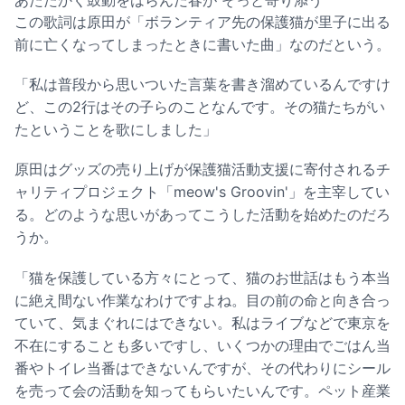
あたたかく鼓動をはらんだ春が そっと寄り添う
この歌詞は原田が「ボランティア先の保護猫が里子に出る
前に亡くなってしまったときに書いた曲」なのだという。
「私は普段から思いついた言葉を書き溜めているんですけ
ど、この2行はその子らのことなんです。その猫たちがい
たということを歌にしました」
原田はグッズの売り上げが保護猫活動支援に寄付されるチ
ャリティプロジェクト「meow's Groovin'」を主宰してい
る。どのような思いがあってこうした活動を始めたのだろ
うか。
「猫を保護している方々にとって、猫のお世話はもう本当
に絶え間ない作業なわけですよね。目の前の命と向き合っ
ていて、気まぐれにはできない。私はライブなどで東京を
不在にすることも多いですし、いくつかの理由でごはん当
番やトイレ当番はできないんですが、その代わりにシール
を売って会の活動を知ってもらいたいんです。ペット産業