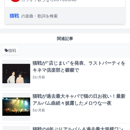
猫戦
の楽曲・歌詞を検索
関連記事
猫戦
猫戦が“店じまい”を発表、ラストパーティを
キネマ倶楽部と磔磔で
2か月
前
猫戦が過去最大キャパで猫の日お祝い！最新
アルバム曲続々披露したメロウな一夜
5か月
前
猫戦の4年ぶりアルバム＆過去最大規模ワン