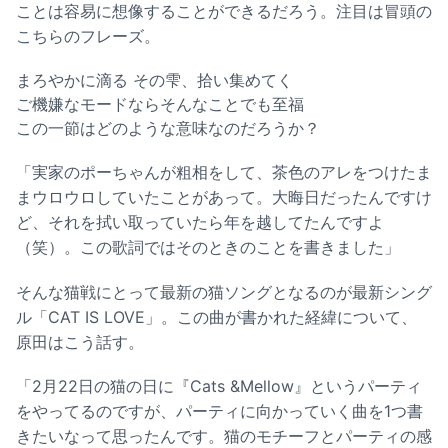
ことは容易に想像することができるだろう。注目は冒頭の
こちらのフレーズ。
まろやかに滴る その雫、拾い集めてく
ご機嫌なモードならそんなことでも至福
この一節はどのような意味なのだろうか？
「実家のポーちゃんが粗相をして、茶色のアレをつけたま
まウロウロしていたことがあって。大晦日だったんですけ
ど、それを拭い取っていたら年を越してたんですよ
（笑）。この歌詞ではそのときのことを書きました」
そんな猫戦にとって最新の猫ソングとなるのが最新シング
ル「CAT IS LOVE」。この曲が書かれた経緯について、
原田はこう話す。
「2月22日の猫の日に『Cats &Mellow』というパーティ
をやってるのですが、パーティに向かっていく曲を1つ書
きたいなって思ったんです。猫のモチーフとパーティの感