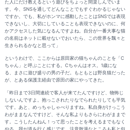
た人にだけ教えるという遊びをちょっと間楽しんでいま
す。今、SNSを通してどんなことでもすぐわかるじゃない
ですか。でも、私がホンマに感動したことはSNSでは表現
できないし、大切にしていることも表現できないのに、何
かアクセスした気になるんですよね。自分が一番大事な猫
の名前はネットに載せないでおいたら、この世界を飄々と
生きられるかなと思って」
というわけで、ここからは原田家の猫ちゃんのことを「C
ちゃん」と呼ぶことにする。Cちゃんはオス。1歳にな
る、まさに遊び盛りの男の子だ。もともとは野良猫だった
が、とある保護主経由で原田の家にやってきた。
「昨日まで3日間連続で客人が来てたんですけど、物怖じ
しないんですよ。抱っこされたりなでられたりしても平気
です。あと、めっちゃしゃべりますね。私自身がけっこう
わがままなんですけど、そんな私よりもさらにわがままで
す。こうしたんねん！って思ったことを考えるまでもなく
やる。我が道を行く感じです。注意散漫なところも私と似