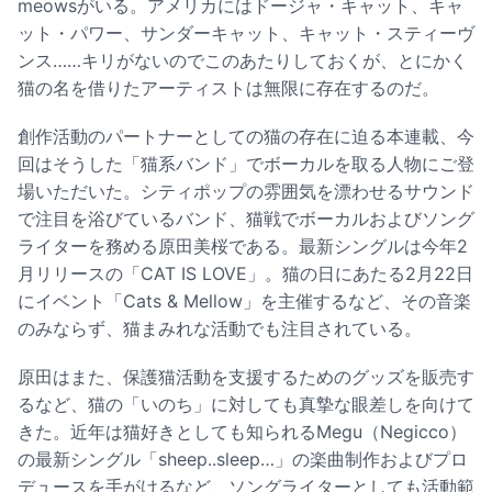
meowsがいる。アメリカにはドージャ・キャット、キャ
ット・パワー、サンダーキャット、キャット・スティーヴ
ンス……キリがないのでこのあたりしておくが、とにかく
猫の名を借りたアーティストは無限に存在するのだ。
創作活動のパートナーとしての猫の存在に迫る本連載、今
回はそうした「猫系バンド」でボーカルを取る人物にご登
場いただいた。シティポップの雰囲気を漂わせるサウンド
で注目を浴びているバンド、猫戦でボーカルおよびソング
ライターを務める原田美桜である。最新シングルは今年2
月リリースの「CAT IS LOVE」。猫の日にあたる2月22日
にイベント「Cats & Mellow」を主催するなど、その音楽
のみならず、猫まみれな活動でも注目されている。
原田はまた、保護猫活動を支援するためのグッズを販売す
るなど、猫の「いのち」に対しても真摯な眼差しを向けて
きた。近年は猫好きとしても知られるMegu（Negicco）
の最新シングル「sheep..sleep…」の楽曲制作およびプロ
デュースを手がけるなど、ソングライターとしても活動範