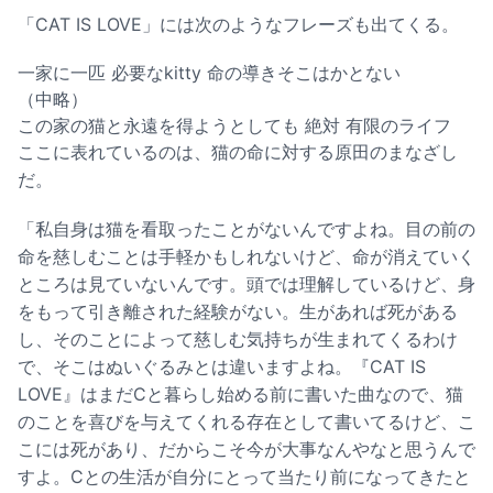
「CAT IS LOVE」には次のようなフレーズも出てくる。
一家に一匹 必要なkitty 命の導きそこはかとない
（中略）
この家の猫と永遠を得ようとしても 絶対 有限のライフ
ここに表れているのは、猫の命に対する原田のまなざし
だ。
「私自身は猫を看取ったことがないんですよね。目の前の
命を慈しむことは手軽かもしれないけど、命が消えていく
ところは見ていないんです。頭では理解しているけど、身
をもって引き離された経験がない。生があれば死がある
し、そのことによって慈しむ気持ちが生まれてくるわけ
で、そこはぬいぐるみとは違いますよね。『CAT IS
LOVE』はまだCと暮らし始める前に書いた曲なので、猫
のことを喜びを与えてくれる存在として書いてるけど、こ
こには死があり、だからこそ今が大事なんやなと思うんで
すよ。Cとの生活が自分にとって当たり前になってきたと