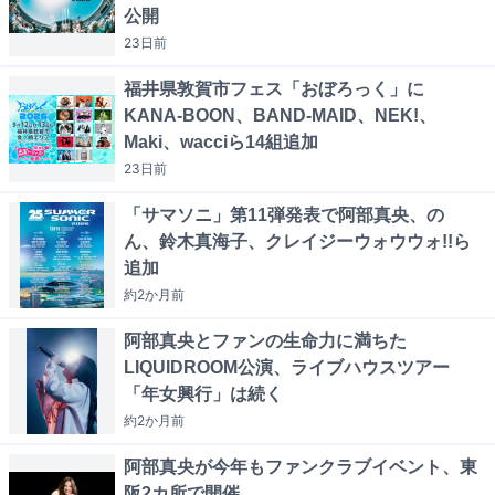
公開
23日
前
福井県敦賀市フェス「おぼろっく」に
KANA-BOON、BAND-MAID、NEK!、
Maki、wacciら14組追加
23日
前
「サマソニ」第11弾発表で阿部真央、の
ん、鈴木真海子、クレイジーウォウウォ!!ら
追加
約2か月
前
阿部真央とファンの生命力に満ちた
LIQUIDROOM公演、ライブハウスツアー
「年女興行」は続く
約2か月
前
阿部真央が今年もファンクラブイベント、東
阪2カ所で開催