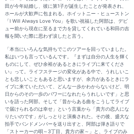
田が今年結婚し、彼に第1子が誕生したことが発表され、
ホールが大歓声に包まれる。ホイットニー・ヒューストン
「I Will Always Love You」を歌い祝福した阿部は、デビ
ュー前から現在に至るまで力を貸してくれている和田の吉
報を聞いた際に思わず涙したと言う。
「本当にいろんな気持ちでこのツアーを回っていました。
私はいつも言っているんです。『まずは自分の人生を輝く
ものにして、ぜひ余裕があるときにライブに来てくださ
い』って。ライフステージの変化がある中で、うれしいこ
とも悲しいこともあると思いますが、余力があるときにラ
イブに来ていただいて、どんな一歩かわからないけど、明
日からのその一歩のパワーになれたらうれしいです」と思
いを語った阿部。そして「昔からある曲をこうしてライブ
で届けられるのは幸せ」という言葉から「貴方の恋人にな
りたいのです」がしっとりと演奏された。その後、盛大な
拍手でバンドメンバーを送り出すと、阿部は弾き語りで
「ストーカーの唄～3丁目、貴方の家～」と、ライブのみ