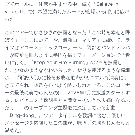
プでホールに一体感が生まれる中、続く「Believe in
yourself」では希望に満ちたムードが会場いっぱいに広が
った。
このツアーでひさびさの披露となった「この時を幸せと呼
ぼう」「ここにいて」や、最新曲「マリア」に続いて、ラ
イブはアコースティックコーナーへ。阿部とバンドメンバ
ーが暖炉を囲むように半円を描くフォーメーションで「逢
いに行く」「Keep Your Fire Burning」の2曲を披露し
た。少女のようなかわいらしさ、祈りを捧げるような繊細
さ……阿部が巧みに操る多彩な歌声がミニマルな演奏に引
き立てられ、聴衆を心地よく酔いしれさせる。このコーナ
ーの最後に奏でられたのは、2026年1月に放送スタートす
るテレビアニメ「透明男と人間女～そのうち夫婦になるふ
たり～」のオープニング主題歌に決定している新曲
「Ding-dong」。ツアータイトルを歌詞に含む、優しい
メッセージを内包したこの曲が、聴き手の胸をじんわりと
温めた。