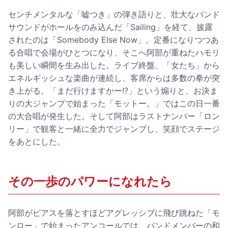
センチメンタルな「嘘つき」の弾き語りと、壮大なバンド
サウンドがホールをのみ込んだ「Sailing」を経て、披露
されたのは「Somebody Else Now」。定番になりつつあ
る合唱で会場がひとつになり、そこへ阿部が重ねたハモリ
も美しい瞬間を生み出した。ライブ終盤、「女たち」から
エネルギッシュな楽曲が連続し、客席からは多数の拳が突
き上がる。「まだ行けますかー!?」という煽りと、お決ま
りの大ジャンプで始まった「モットー。」ではこの日一番
の大合唱が発生した。そして阿部はラストナンバー「ロン
リー」で観客と一緒に全力でジャンプし、笑顔でステージ
をあとにした。
その一歩のパワーになれたら
阿部がピアスを落とすほどアグレッシブに飛び跳ねた「モ
ンロー」で始まったアンコールでは、バンドメンバーの和