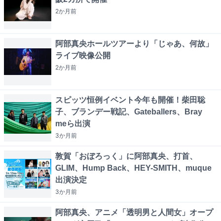
2か月
前
阿部真央ホールツアーより「じゃあ、何故」
ライブ映像公開
2か月
前
スピッツ恒例イベント今年も開催！柴田聡
子、ブランデー戦記、Gateballers、Bray
meら出演
3か月
前
敦賀「おぼろっく」に阿部真央、打首、
GLIM、Hump Back、HEY-SMITH、muque
出演決定
3か月
前
阿部真央、アニメ「透明男と人間女」オープ