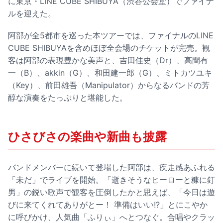
に東京・LINE CUBE SHIBUYA（渋谷公会堂）でファイナ
ルを迎えた。
阿部が全5都市を巡った本ツアーでは、ファイナルのLINE
CUBE SHIBUYAを含めほぼ全会場のチケットが完売。観
客は阿部の表現豊かな美声と、吉田佳史（Dr）、高間有
一（B）、akkin（G）、和田建一郎（G）、ミトカツユキ
（Key）、前田雄吾（Manipulator）からなるバンドの芳
醇な演奏をたっぷりと堪能した。
ひさびさの楽曲や新曲も披露
バンドメンバーに続いて登場した阿部は、疾走感あふれる
「未だ」でライブを開始。「逝きそうなヒーローと糠に釘
男」の鋭い歌声で観客を圧倒したかと思えば、「今日は遊
びに来てくれてありがとー！ 準備はいい!?」とにこやか
に呼びかけ、人気曲「ふりぃ」へとつなぐ。合唱やクラッ