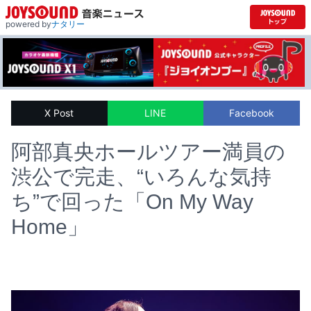
powered by
ナタリー
X Post
LINE
Facebook
阿部真央ホールツアー満員の
渋公で完走、“いろんな気持
ち”で回った「On My Way
Home」