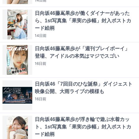
14日
前
日向坂46藤嶌果歩が働くダイナーがあった
ら、1st写真集「果実の歩幅」封入ポストカ
ード絵柄
14日
前
日向坂46藤嶌果歩が「週刊プレイボーイ」
登場、アイドルの本気はマジでスゴい
16日
前
日向坂46「7回目のひな誕祭」ダイジェスト
映像公開、大雨ライブの模様も
16日
前
日向坂46藤嶌果歩が浮き輪で遊ぶ水着カッ
ト、1st写真集「果実の歩幅」封入ポストカ
ード絵柄