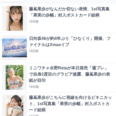
藤嶌果歩がなんだか切ない表情、1st写真集
「果実の歩幅」封入ポストカード絵柄
12日
前
日向坂46が約4年ぶり「ひなくり」開催、フ
ァイナルはXmasイブ
12日
前
ミニワチャ水野Retaが本日発売「週プレ」
で自身2度目のグラビア披露、藤嶌果歩の表
紙が目印
13日
前
藤嶌果歩がこちらに視線を向けるビキニカッ
ト、1st写真集「果実の歩幅」封入ポストカ
ード絵柄