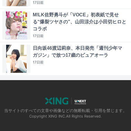
17日
前
M!LK佐野勇斗が「VOCE」初表紙で見せ
る“爆裂ツヤさの”、山田涼介は小田切ヒロと
コラボ
17日
前
日向坂46渡辺莉奈、本日発売「週刊少年マ
ガジン」で放つ17歳のピュアオーラ
17日
前
当サイトのすべての文章や画像などの無断転載・引用を禁じます。
Copyright XING INC.All Rights Reserved.