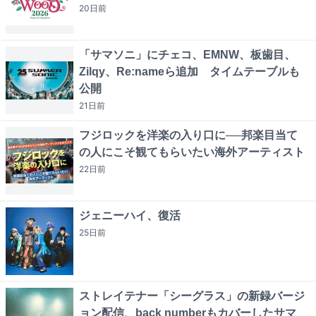
20日
前
「サマソニ」にチェコ、EMNW、板歯目、
Zilqy、Re:nameら追加 タイムテーブルも
公開
21日
前
フジロックを洋楽の入り口に──邦楽目当て
の人にこそ観てもらいたい海外アーティスト
22日
前
ジェニーハイ、復活
25日
前
ストレイテナー「シーグラス」の新録バージ
ョン配信、back numberもカバーしたサマ