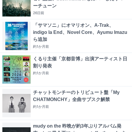
ーチューン
26日
前
「サマソニ」にオマリオン、A-Trak、
indigo la End、Novel Core、Ayumu Imazu
ら追加
約1か月
前
くるり主催「京都音博」出演アーティスト日
割り発表
約1か月
前
チャットモンチーのトリビュート盤「My
CHATMONCHY」全曲サブスク解禁
約1か月
前
mudy on the 昨晩が約3年ぶりアルバム発