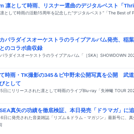
rom 凛として時雨、リスナー選曲のデジタルベスト「Thrill /
カパラダイスオーケストラのライブアルバム発売、稲葉
とのコラボ曲収録
て時雨・TK撮影の345＆ピ中野未公開写真を公開 武道館B
びとして
A SEA真矢の功績を徹底検証、本日発売「ドラマガ」に
前