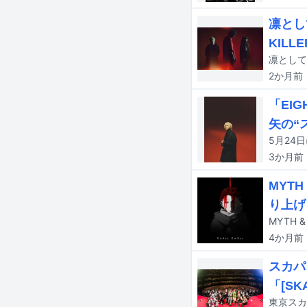
凛とし
KILL
2か月
前
「EI
矢の“
3か月
前
MYT
り上げ
4か月
前
スカパ
「[SK