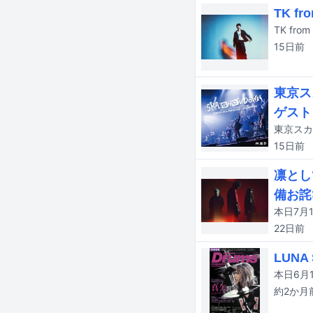
TK f
15日
前
東京ス
ゲスト
15日
前
凛とし
備お詫
22日
前
LUN
約2か月