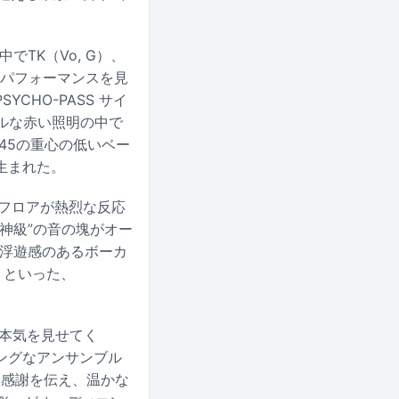
でTK（Vo, G）、
なパフォーマンスを見
HO-PASS サイ
ルな赤い照明の中で
345の重心の低いベー
生まれた。
フロアが熱烈な反応
神級”の音の塊がオー
5の浮遊感のあるボーカ
e」といった、
本気を見せてく
ングなアンサンブル
と感謝を伝え、温かな