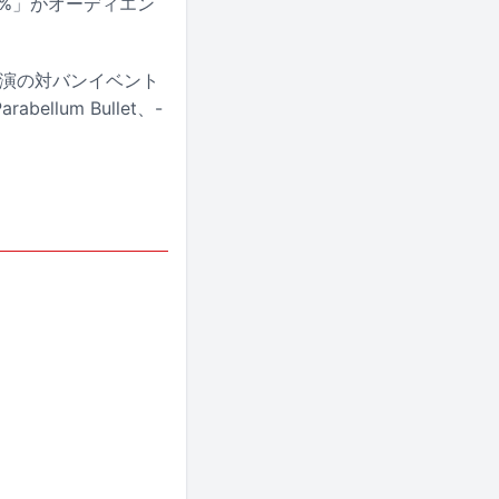
o%」がオーディエン
公演の対バンイベント
lum Bullet、-