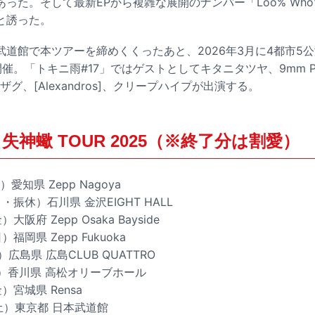
った。そして最新EPから複雑な展開のナンバー「Loo% Wh
と誘った。
武道館で本ツアーを締めくくったあと、2026年3月に4都市5
。「トキニ雨#17」ではゲストとしてキタニタツヤ、9mm Parabel
グ、[Alexandros]、クリープハイプが出演する。
失神蠍 TOUR 2025（※終了分は割愛）
）愛知県 Zepp Nagoya
月・振休）石川県 金沢EIGHT HALL
大阪府 Zepp Osaka Bayside
）福岡県 Zepp Fukuoka
）広島県 広島CLUB QUATTRO
（日）香川県 高松オリーブホール
金）宮城県 Rensa
（土）東京都 日本武道館