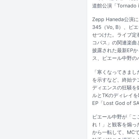
道館公演「Tornado
Zepp Haneda
345（Vo, B）
せつけた。ライブ定番
コパス」の関連楽曲
披露された最新EPか
ス、ピエール中野の
「寒くなってきまし
を示すなど、終始テ
ディエンスの狂騒を煽る
ルとTKのディレイを駆
EP「Lost God
ピエール中野が「こ
れ！」と観客を煽っ
から一転して、MC