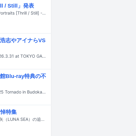
 Still」発表
TK from 凛として時雨の活動15周年を記念した“デジタルベスト”「The Best of Portraits [Thrill / Still] - 15th Anniversary Collection」が、各音楽ストリーミングサービスにてプレイリストとして本日7月23日に公開された。
浩志やアイナらVS
東京スカパラダイスオーケストラのライブアルバム「［SKA］SHOWDOWN 2026.3.31 at TOKYO GARDEN THEATER」が9月30日にリリースされる。
lu-ray特典の不
本日7月15日にリリースされた凛として時雨のライブBlu-ray「失神蠍 TOUR 2025 Tornado in Budokan」のAmazon.co.jp特典に不備があったことが判明。お詫びとしてTK（Vo, G）が撮影した未公開写真がオフィシャルサイトおよび公式SNSアカウントで公開された。
追悼特集
本日6月16日に発売された音楽雑誌「リズム＆ドラム・マガジン」最新号に、真矢（LUNA SEA）の追悼特集が掲載されている。