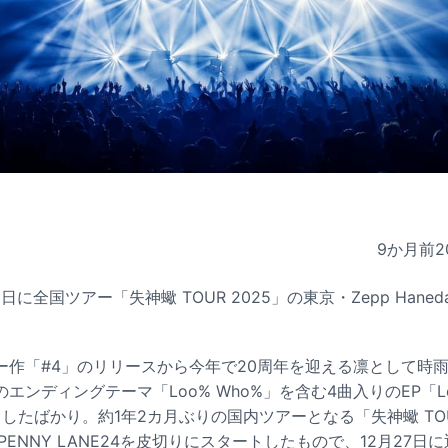
9か月前
2
日に全国ツアー「失神蠍 TOUR 2025」の東京・Zepp Haned
ー作「#4」のリリースから今年で20周年を迎える凛として時雨
ンディングテーマ「Loo% Who%」を含む4曲入りのEP「Lost
スしたばかり。約1年2カ月ぶりの国内ツアーとなる「失神蠍 TOUR
PENNY LANE24を皮切りにスタートしたもので、12月27