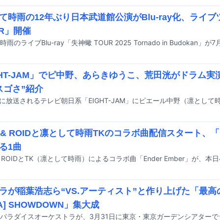
て時雨の12年ぶり日本武道館公演がBlu-ray化、ライブ
ER」開催
GHT-JAM」でピ中野、あらきゆうこ、荒田洸がドラム実演 
スゴさ”紹介
H & ROIDと凛として時雨TKのコラボ曲配信スタート、
る1曲
ラが稲葉浩志ら“VS.アーティスト”と作り上げた「最
A] SHOWDOWN」集大成