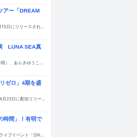
ツアー「DREAM
凛として時雨のライブBlu-ray「失神蠍 TOUR 2025 Tornado in Budokan」が7月15日にリリースされる。
LUNA SEA真
5月24日に放送されるテレビ朝日系「EIGHT-JAM」にピエール中野（凛として時雨）、あらきゆうこ（smorgas、mi-gu）、荒田洸（WONK）のドラマー3人が出演する。
「リゼロ」4期を盛
MYTH & ROIDとTK（凛として時雨）によるコラボ曲「Ender Ember」が、本日4月23日に配信リリースされた。
高の時間」！有明で
東京スカパラダイスオーケストラが、3月31日に東京・東京ガーデンシアターでライブイベント「[SKA] SHOWDOWN」を開催した。