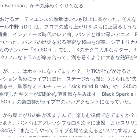
 in Budokan」がその締めくくりとなる。
公演におけるオーディエンスの熱量はいつも以上に高かった。そんな中
、ピエール中野（Dr）は、フロアの盛り上がりをさらに上回るよう
曲、インディーズ時代のレア曲、バンドと縁の深いアニメ「PSYC
といった、バンドの歴史を彩る濃密な16曲を演奏。シアトリカ
らのナンバー「Sα.SO.RI.」では、TKのテクニカルなギター、
パワフルなドラムが絡み合って、渦を巻くように大きな熱狂が
たが、ここはホットになってますか？」とTKが呼びかけると、
ンション高めにライブは進行。ステージから投げつけられる“失
中、重厚なミドルチューン「sick mind B rain」や、34
使したギターが幻想的な雰囲気を生み出す「Black Sparkl
 of SASORI」の楽曲群がライブ中のいいアクセントになっていた。
こから爆上がりの曲が来ますんで、楽しむ準備できてますか？ 
たあと、バンドはアグレッシブな曲を次々に連投。またスリリ
で345が「またこうやってライブ会場で会えるといいですね」