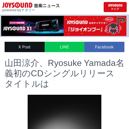
powered by
ナタリー
X Post
LINE
Facebook
山田涼介、Ryosuke Yamada名
義初のCDシングルリリース
タイトルは