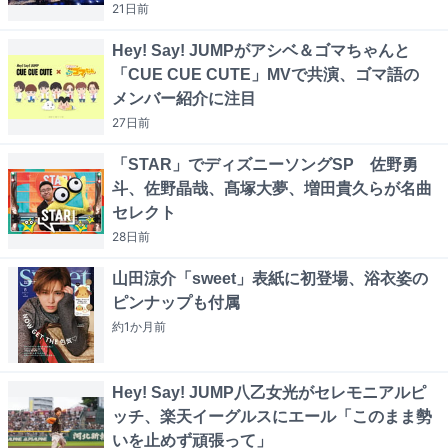
21日
前
Hey! Say! JUMPがアシベ＆ゴマちゃんと
「CUE CUE CUTE」MVで共演、ゴマ語の
メンバー紹介に注目
27日
前
「STAR」でディズニーソングSP 佐野勇
斗、佐野晶哉、髙塚大夢、増田貴久らが名曲
セレクト
28日
前
山田涼介「sweet」表紙に初登場、浴衣姿の
ピンナップも付属
約1か月
前
Hey! Say! JUMP八乙女光がセレモニアルピ
ッチ、楽天イーグルスにエール「このまま勢
いを止めず頑張って」