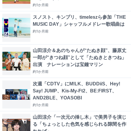
約1か月
前
スノスト、キンプリ、timeleszら参加「THE
MUSIC DAY」シャッフルメドレー歌唱曲は
約1か月
前
山田涼介＆あのちゃんが“たぬき顔”、藤原丈
一郎が“きつね顔”として「たぬきときつね」
出演 ナレーションは宝鐘マリン
約1か月
前
次週「CDTV」にM!LK、BUDDiiS、Hey!
Say! JUMP、Kis-My-Ft2、BE:FIRST、
AND2BLE、YOASOBI
約1か月
前
山田涼介「一次元の挿し木」で美男子を演じ
る「ちょっとした色気を感じられる隙間を作