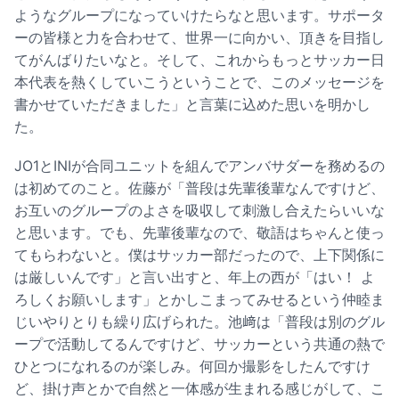
ようなグループになっていけたらなと思います。サポータ
ーの皆様と力を合わせて、世界一に向かい、頂きを目指し
てがんばりたいなと。そして、これからもっとサッカー日
本代表を熱くしていこうということで、このメッセージを
書かせていただきました」と言葉に込めた思いを明かし
た。
JO1とINIが合同ユニットを組んでアンバサダーを務めるの
は初めてのこと。佐藤が「普段は先輩後輩なんですけど、
お互いのグループのよさを吸収して刺激し合えたらいいな
と思います。でも、先輩後輩なので、敬語はちゃんと使っ
てもらわないと。僕はサッカー部だったので、上下関係に
は厳しいんです」と言い出すと、年上の西が「はい！ よ
ろしくお願いします」とかしこまってみせるという仲睦ま
じいやりとりも繰り広げられた。池﨑は「普段は別のグル
ープで活動してるんですけど、サッカーという共通の熱で
ひとつになれるのが楽しみ。何回か撮影をしたんですけ
ど、掛け声とかで自然と一体感が生まれる感じがして、こ