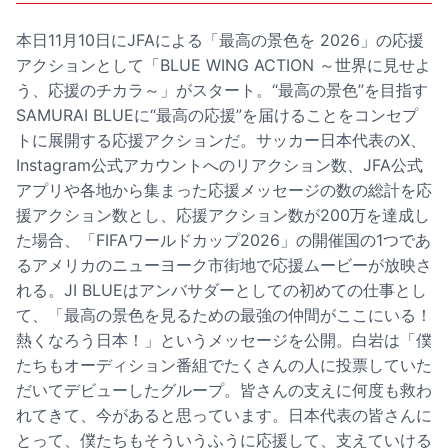
本日11月10日にJFAによる「最高の景色を 2026」の応援
アクションとして「BLUE WING ACTION ～世界に見せよ
う、応援のチカラ～」がスタート。“最高の景色”を目指す
SAMURAI BLUEに“最高の応援”を届けることをコンセプ
トに展開する応援アクションだ。サッカー日本代表のX、
Instagram公式アカウントへのリアクション数、JFA公式
アプリや各地から集まった応援メッセージの数の総計を応
援アクション数とし、応援アクション数が200万を達成し
た場合、「FIFAワールドカップ2026」の開催国の1つであ
るアメリカのニューヨーク市街地で応援ムービーが放映さ
れる。JI BLUEはアンバサダーとしての初めての仕事とし
て、「最高の景色を見るための最強の仲間がここにいる！
熱くなろう日本！」というメッセージを公開。白岩は「僕
たちもオーディション番組でたくさんの人に投票していた
だいてデビューしたグループ。皆さんの支えに何度も救わ
れてきて、今があると思っています。日本代表の皆さんに
とって、僕たちもそういうふうに応援して、支えていける