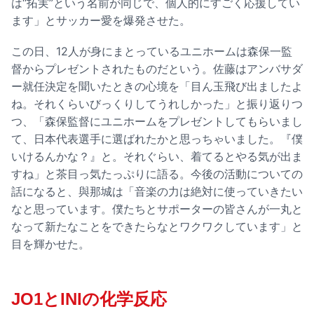
は“拓実”という名前が同じで、個人的にすごく応援してい
ます」とサッカー愛を爆発させた。
この日、12人が身にまとっているユニホームは森保一監
督からプレゼントされたものだという。佐藤はアンバサダ
ー就任決定を聞いたときの心境を「目ん玉飛び出ましたよ
ね。それくらいびっくりしてうれしかった」と振り返りつ
つ、「森保監督にユニホームをプレゼントしてもらいまし
て、日本代表選手に選ばれたかと思っちゃいました。『僕
いけるんかな？』と。それぐらい、着てるとやる気が出ま
すね」と茶目っ気たっぷりに語る。今後の活動についての
話になると、與那城は「音楽の力は絶対に使っていきたい
なと思っています。僕たちとサポーターの皆さんが一丸と
なって新たなことをできたらなとワクワクしています」と
目を輝かせた。
JO1とINIの化学反応