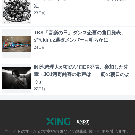
定
23日
前
TBS「音楽の日」ダンス企画の曲目発表、
s**t kingz選抜メンバーも明らかに
24日
前
INI池﨑理人が初のソロEP発表、参加した先
輩・JO1河野純喜の歌声は「一筋の朝日のよ
う」
27日
前
当サイトのすべての文章や画像などの無断転載・引用を禁じます。