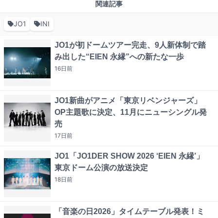
関連記事
JO1
INI
JO1が初ドームツアー完走、9人新体制で踏
み出した“EIEN 永縁”への新たな一歩
16日
前
JO1新曲がアニメ「東京リベンジャーズ」
OP主題歌に決定、11月にニューシングル発
売
17日
前
JO1「JO1DER SHOW 2026 ‘EIEN 永縁’」
東京ドーム公演の放送決定
18日
前
「音楽の日2026」タイムテーブル発表！ミ