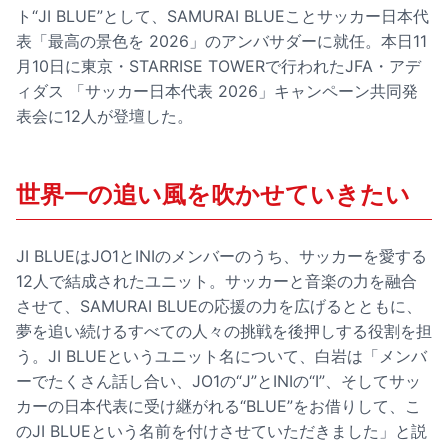
ト“JI BLUE”として、SAMURAI BLUEことサッカー日本代
表「最高の景色を 2026」のアンバサダーに就任。本日11
月10日に東京・STARRISE TOWERで行われたJFA・アデ
ィダス 「サッカー日本代表 2026」キャンペーン共同発
表会に12人が登壇した。
世界一の追い風を吹かせていきたい
JI BLUEはJO1とINIのメンバーのうち、サッカーを愛する
12人で結成されたユニット。サッカーと音楽の力を融合
させて、SAMURAI BLUEの応援の力を広げるとともに、
夢を追い続けるすべての人々の挑戦を後押しする役割を担
う。JI BLUEというユニット名について、白岩は「メンバ
ーでたくさん話し合い、JO1の“J”とINIの“I”、そしてサッ
カーの日本代表に受け継がれる“BLUE”をお借りして、こ
のJI BLUEという名前を付けさせていただきました」と説