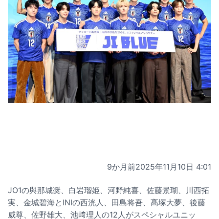
9か月前
2025年11月10日 4:01
JO1の與那城奨、白岩瑠姫、河野純喜、佐藤景瑚、川西拓
実、金城碧海とINIの西洸人、田島将吾、髙塚大夢、後藤
威尊、佐野雄大、池﨑理人の12人がスペシャルユニッ