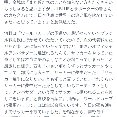
明。金城は「まだ僕たちのことを知らない方もたくさんい
らっしゃると思いますが、JI BLUEとサポーターの皆さん
の力を合わせて、日本代表に世界一の追い風を吹かせてい
きたいと思っています」と意気込んだ。
河野は「ワールドカップの予選や、最近やっていたブラジ
ル戦も観に行かせていただいていたので、次の代表戦をた
だただ楽しみに待っていたんですけど、まさかオフィシャ
ルアンバサダーに選ばれるなんて。サッカーをやっていた
身としては本当に夢のようなことが起こってしまった」と
感激した様子。西も「小さい頃からずっとサッカーをやっ
ていて、部活にも入って、サッカーに夢中だった。『サッ
カー選手になりたい』ともずっと言っていた。それくらい
サッカーに夢中だった身として、いちアーティストとし
て、アンバサダーという形でサッカーに携われることを誇
りに思います」と喜びを言葉に。川西は「ワールドカップ
は夜更かしして、ほぼ全試合観ています。昨日の夜も3時
までサッカーを観ていました。恐縮ながら、南野選手