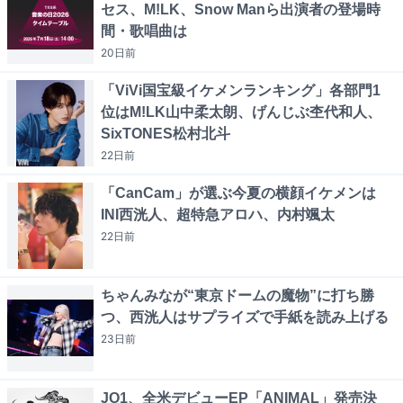
セス、M!LK、Snow Manら出演者の登場時
間・歌唱曲は
20日
前
「ViVi国宝級イケメンランキング」各部門1
位はM!LK山中柔太朗、げんじぶ杢代和人、
SixTONES松村北斗
22日
前
「CanCam」が選ぶ今夏の横顔イケメンは
INI西洸人、超特急アロハ、内村颯太
22日
前
ちゃんみなが“東京ドームの魔物”に打ち勝
つ、西洸人はサプライズで手紙を読み上げる
23日
前
JO1、全米デビューEP「ANIMAL」発売決