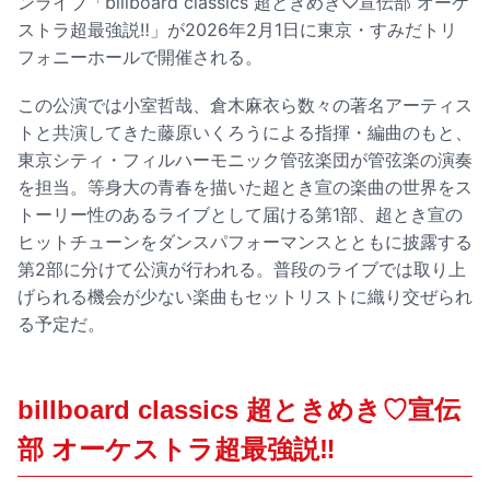
ンライブ「billboard classics 超ときめき♡宣伝部 オーケ
ストラ超最強説‼」が2026年2月1日に東京・すみだトリ
フォニーホールで開催される。
この公演では小室哲哉、倉木麻衣ら数々の著名アーティス
トと共演してきた藤原いくろうによる指揮・編曲のもと、
東京シティ・フィルハーモニック管弦楽団が管弦楽の演奏
を担当。等身大の青春を描いた超とき宣の楽曲の世界をス
トーリー性のあるライブとして届ける第1部、超とき宣の
ヒットチューンをダンスパフォーマンスとともに披露する
第2部に分けて公演が行われる。普段のライブでは取り上
げられる機会が少ない楽曲もセットリストに織り交ぜられ
る予定だ。
billboard classics 超ときめき♡宣伝
部 オーケストラ超最強説‼