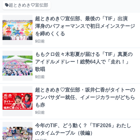
超ときめき♡宣伝部
超ときめき♡宣伝部、最後の「TIF」出演
渾身のパフォーマンスで初日メインステージ
を締めくくる
9日
前
ももクロ佐々木彩夏が届ける「TIF」真夏の
アイドルメドレー！総勢64人で「走れ！」
歌唱
9日
前
超ときめき♡宣伝部・坂井仁香がタイトーの
アンバサダー就任、イメージカラーがどちら
も赤
9日
前
今年のTIF、どう動く？「TIF2026」わたし
のタイムテーブル（後編）