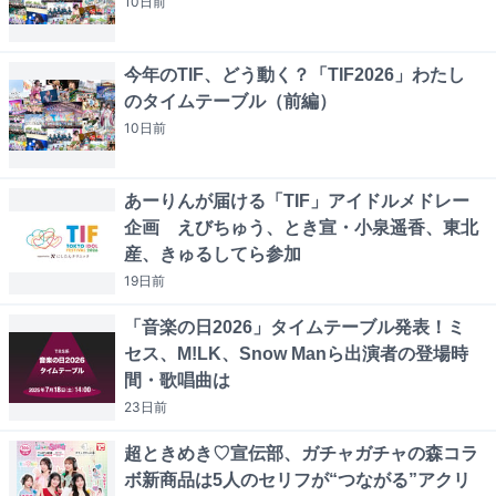
10日
前
今年のTIF、どう動く？「TIF2026」わたし
のタイムテーブル（前編）
10日
前
あーりんが届ける「TIF」アイドルメドレー
企画 えびちゅう、とき宣・小泉遥香、東北
産、きゅるしてら参加
19日
前
「音楽の日2026」タイムテーブル発表！ミ
セス、M!LK、Snow Manら出演者の登場時
間・歌唱曲は
23日
前
超ときめき♡宣伝部、ガチャガチャの森コラ
ボ新商品は5人のセリフが“つながる”アクリ