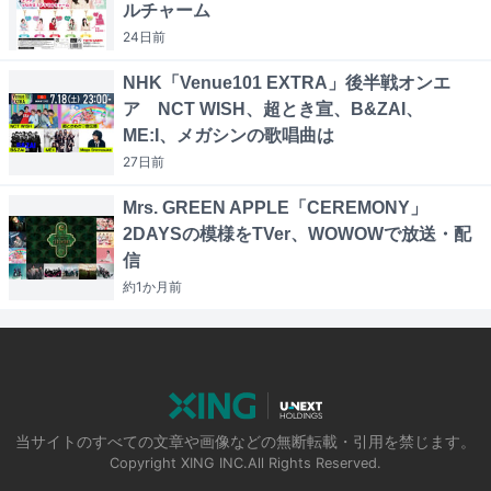
ルチャーム
24日
前
NHK「Venue101 EXTRA」後半戦オンエ
ア NCT WISH、超とき宣、B&ZAI、
ME:I、メガシンの歌唱曲は
27日
前
Mrs. GREEN APPLE「CEREMONY」
2DAYSの模様をTVer、WOWOWで放送・配
信
約1か月
前
当サイトのすべての文章や画像などの無断転載・引用を禁じます。
Copyright XING INC.All Rights Reserved.