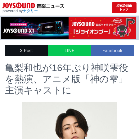
powered by
ナタリー
X Post
LINE
Facebook
亀梨和也が16年ぶり神咲雫役
を熱演、アニメ版「神の雫」
主演キャストに