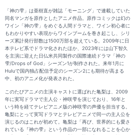
「神の雫」は亜樹直が雑誌「モーニング」で連載していた
同名マンガを原作としたアニメ作品。原作コミックは幻の
ワイン「神の雫」をめぐる人間ドラマと、ワイン初心者に
もわかりやすい表現からワインブームを巻き起こし、シリ
ーズ累計発行部数は1500万部を超えている。2009年に日
本テレビ系でドラマ化されたほか、2023年には山下智久
を主演に迎えた日仏米共同製作の国際連続ドラマ「神の
雫/Drops of God」シーズン1が制作された。来年1月に
Huluで国内独占配信予定のシーズン2にも期待が高まる
中、初のアニメ化が発表された。
このたびアニメの主演キャストに選ばれた亀梨は、2009
年に実写ドラマで主人公・神咲雫を演じており、16年と
いう時を経てテレビアニメ版の神咲雫の声優を担当する。
亀梨にとって実写ドラマとテレビアニメで同一の主人公を
演じるのはこれが初めて。亀梨は「再び、世界的にも愛さ
れている『神の雫』という作品の一部になれることを心か