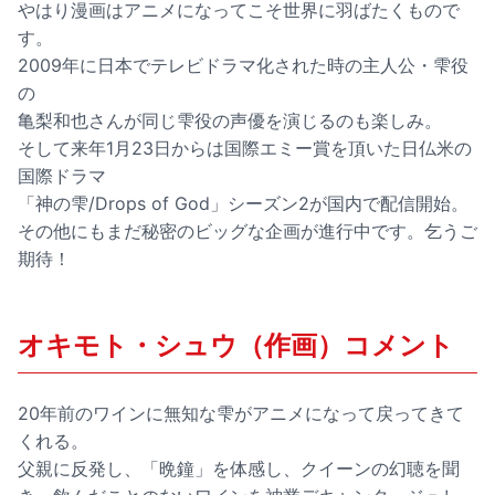
やはり漫画はアニメになってこそ世界に羽ばたくもので
す。
2009年に日本でテレビドラマ化された時の主人公・雫役
の
亀梨和也さんが同じ雫役の声優を演じるのも楽しみ。
そして来年1月23日からは国際エミー賞を頂いた日仏米の
国際ドラマ
「神の雫/Drops of God」シーズン2が国内で配信開始。
その他にもまだ秘密のビッグな企画が進行中です。乞うご
期待！
オキモト・シュウ（作画）コメント
20年前のワインに無知な雫がアニメになって戻ってきて
くれる。
父親に反発し、「晩鐘」を体感し、クイーンの幻聴を聞