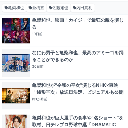
亀梨和也
亜樹直
佐藤拓也
内田真礼
亀梨和也、映画「カイジ」で最狂の敵を演じ
る
19日
前
なにわ男子と亀梨和也、最高のアミーゴを踊
ることができるのか
30日
前
亀梨和也が“令和の平次”演じるNHK×東映
「銭形平次」放送日決定、ビジュアルも公開
約1か月
前
亀梨和也が巨人選手の食事や“名ショート”を
取材、日テレプロ野球中継「DRAMATIC