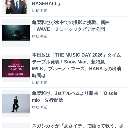
BASEBALL」
約1か月
前
亀梨和也が水中での撮影に挑戦、新曲
「WAVE」ミュージックビデオ公開
約1か月
前
本日放送「THE MUSIC DAY 2026」タイム
テーブル発表！Snow Man、超特急、
M!LK、ブルーノ・マーズ、HANAらの出演
時間は
約1か月
前
亀梨和也、1stアルバムより新曲「'O sole
mio」先行配信
約1か月
前
スガシカオが「あさイチ」で語って歌う、さ