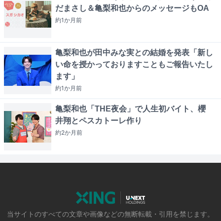
だまさし＆亀梨和也からのメッセージもOA
約1か月
前
亀梨和也が田中みな実との結婚を発表「新し
い命を授かっておりますこともご報告いたし
ます」
約1か月
前
亀梨和也「THE夜会」で人生初バイト、櫻
井翔とペスカトーレ作り
約2か月
前
当サイトのすべての文章や画像などの無断転載・引用を禁じます。