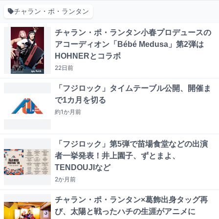
チャラン・ポ・ランタン
チャラン・ポ・ランタン小春プロデュースの
アコーディオン「Bébé Medusa」第2弾は
HOHNERとコラボ
22日
前
「フジロック」タイムテーブル公開、開催ま
で1カ月を切る
約1か月
前
「フジロック」第5弾で苗場食堂などの出演
者一挙発表！井上園子、ずとまよ、
TENDOUJIなど
2か月
前
チャラン・ポ・ランタン×葛飾出身タッグ再
び、太陽と戦ったハチの生涯がアニメに