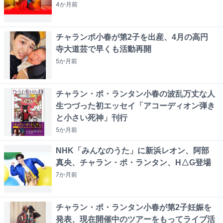
4か月
前
チャランポ小春が第2子を出産、4月の高円
寺大道芸で早くも活動再開
5か月
前
チャラン・ポ・ランタン小春の波乱万丈な人
生つづった初エッセイ「アコーディオン弾き
と小さい死神」刊行
5か月
前
NHK「みんなのうた」に新浜レオン、阿部
真央、チャラン・ポ・ランタン、H△G登場
7か月
前
チャラン・ポ・ランタン小春が第2子妊娠を
発表、現在開催中のツアーをもってライブ活