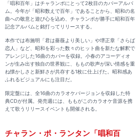
「唱和百年」はチャランポにとって2枚目のカバーアルバ
ム。今年が「昭和数えで百年」であることから、昭和の名
曲への敬意と遊び心を込め、チャランポが勝手に昭和百年
記念アルバムと銘打ってリリースする。
本作では布施明「君は薔薇より美しい」や堺正章「さらば
恋人」など、昭和を彩った数々のヒット曲を新たな解釈で
アレンジした16曲のカバーを収録。小春のアコーディオ
ンが生み出す独自の世界観に、ももの歌声が深い情感を重
ね懐かしさと新鮮さが共存する1枚に仕上げた。昭和感あ
ふれるビジュアルにも注目だ。
限定盤には、全16曲のカラオケバージョンを収録した特
典CDが付属。発売週には、ももがこのカラオケ音源を携
えて歌うリリースイベントも開催される。
チャラン・ポ・ランタン「唱和百