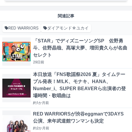
関連記事
RED WARRIORS
ダイアモンド☆ユカイ
「STAR」でディズニーソングSP 佐野勇
斗、佐野晶哉、髙塚大夢、増田貴久らが名曲
セレクト
29日
前
本日放送「FNS歌謡祭2026 夏」タイムテー
ブル発表！M!LK、モナキ、HANA、
Number_i、SUPER BEAVERら出演者の登
場時間・歌唱曲は
約1か月
前
RED WARRIORSが渋谷eggmanで3DAYS
公演、来年武道館ワンマンも決定
約2か月
前