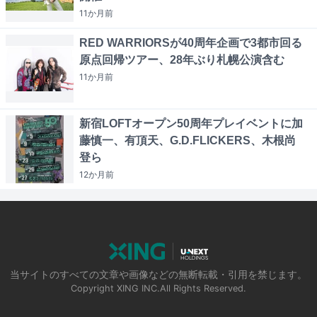
11か月
前
RED WARRIORSが40周年企画で3都市回る
原点回帰ツアー、28年ぶり札幌公演含む
11か月
前
新宿LOFTオープン50周年プレイベントに加
藤慎一、有頂天、G.D.FLICKERS、木根尚
登ら
12か月
前
当サイトのすべての文章や画像などの無断転載・引用を禁じます。
Copyright XING INC.All Rights Reserved.