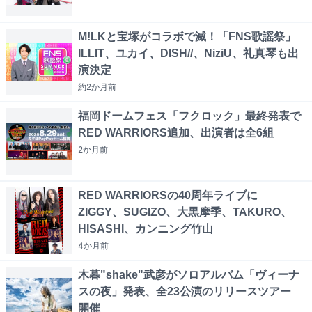
M!LKと宝塚がコラボで滅！「FNS歌謡祭」
ILLIT、ユカイ、DISH//、NiziU、礼真琴も出
演決定
約2か月
前
福岡ドームフェス「フクロック」最終発表で
RED WARRIORS追加、出演者は全6組
2か月
前
RED WARRIORSの40周年ライブに
ZIGGY、SUGIZO、大黒摩季、TAKURO、
HISASHI、カンニング竹山
4か月
前
木暮"shake"武彦がソロアルバム「ヴィーナ
スの夜」発表、全23公演のリリースツアー
開催