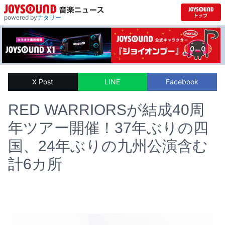
powered by
ナタリー
X Post
LINE
Facebook
RED WARRIORSが結成40周
年ツアー開催！37年ぶりの四
国、24年ぶりの九州公演含む
計6カ所