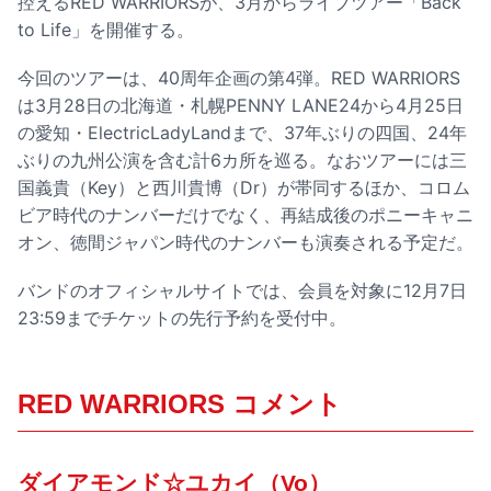
控えるRED WARRIORSが、3月からライブツアー「Back
to Life」を開催する。
今回のツアーは、40周年企画の第4弾。RED WARRIORS
は3月28日の北海道・札幌PENNY LANE24から4月25日
の愛知・ElectricLadyLandまで、37年ぶりの四国、24年
ぶりの九州公演を含む計6カ所を巡る。なおツアーには三
国義貴（Key）と西川貴博（Dr）が帯同するほか、コロム
ビア時代のナンバーだけでなく、再結成後のポニーキャニ
オン、徳間ジャパン時代のナンバーも演奏される予定だ。
バンドのオフィシャルサイトでは、会員を対象に12月7日
23:59までチケットの先行予約を受付中。
RED WARRIORS コメント
ダイアモンド☆ユカイ（Vo）