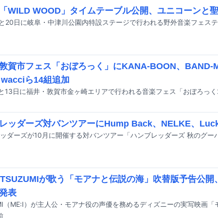
「WILD WOOD」タイムテーブル公開、ユニコーンと聖
敦賀市フェス「おぼろっく」にKANA-BOON、BAND-MA
、wacciら14組追加
ッダーズ対バンツアーにHump Back、NELKE、Lucky K
IのTSUZUMIが歌う「モアナと伝説の海」吹替版予告公開
発表
前