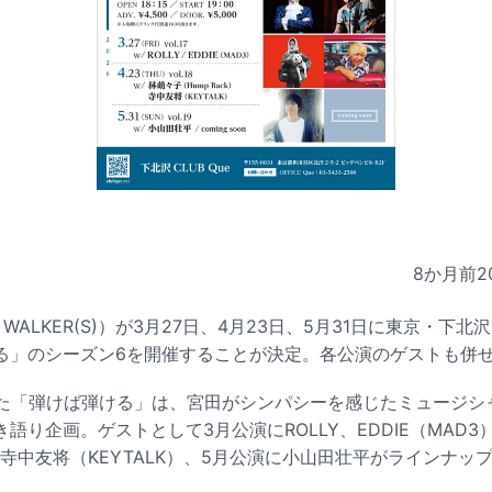
8か月前
2
 WALKER(S)）が3月27日、4月23日、5月31日に東京・下北沢
る」のシーズン6を開催することが決定。各公演のゲストも併
まった「弾けば弾ける」は、宮田がシンパシーを感じたミュージシ
語り企画。ゲストとして3月公演にROLLY、EDDIE（MAD3
k）、寺中友将（KEYTALK）、5月公演に小山田壮平がラインナッ