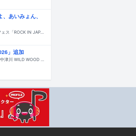
まよ、あいみょん、
9月12、13、19、20、21日に千葉・千葉市蘇我スポーツ公園にて行われる音楽フェス「ROCK IN JAPAN FESTIVAL 2026」のタイムテーブルが発表された。
026」追加
9月19日と20日に岐阜・中津川公園内特設ステージで行われるライブイベント「中津川 WILD WOOD 2026」の最終出演アーティストが発表された。