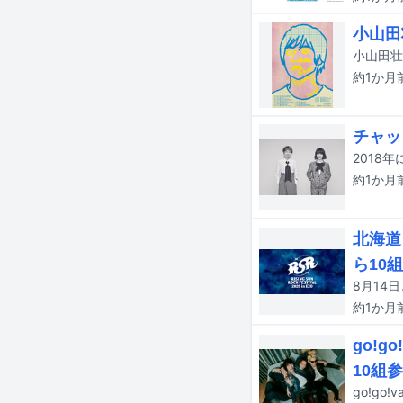
小山田
小山田壮
約1か月
チャッ
約1か月
北海道
ら10
約1か月
go!
10組