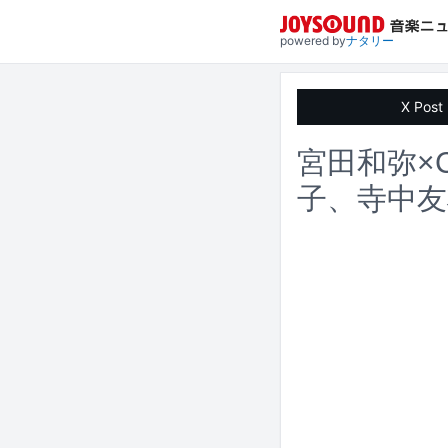
powered by
ナタリー
X Post
宮田和弥×C
子、寺中友