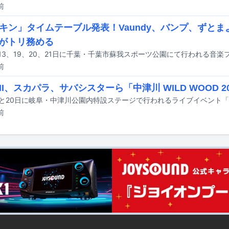
前
キン」タイムテーブル発表！Vaundy、バンプ、ずと
らがトリ務める
前
II、スカパラ、サバシスターら「中津川 WILD WOOD 2
前