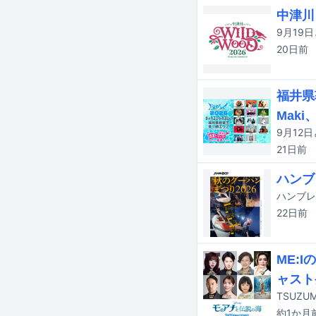
中津川
20日
前
福井県
Maki
21日
前
ハンブレ
22日
前
ME:
ャスト
約1か月