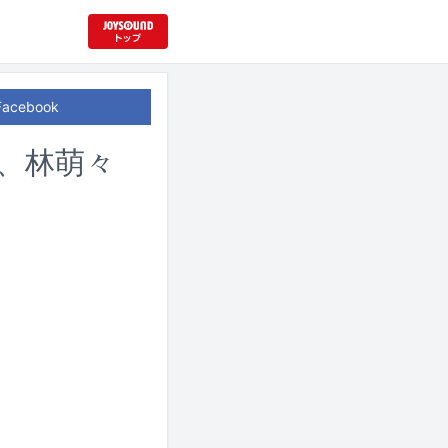
Facebook
E、林萌々