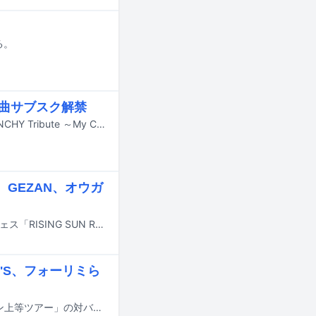
る。
全曲サブスク解禁
2018年にリリースされたチャットモンチーのトリビュートアルバム「CHATMONCHY Tribute ～My CHATMONCHY～」の全曲配信が、本日7月1日に各種ストリーミングサービスでスタートした。
GEZAN、オウガ
8月14日と15日に北海道・石狩湾新港樽川ふ頭横野外特設ステージで行われるフェス「RISING SUN ROCK FESTIVAL 2026 in EZO」の出演アーティスト第4弾が発表された。
TO'S、フォーリミら
go!go!vanillasが10月から2027年1月にかけて行う全国ツアー「ぼくらのタイマン上等ツアー」の対バンアーティストが発表された。