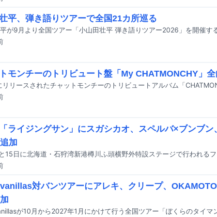
壮平、弾き語りツアーで全国21カ所巡る
平が9月より全国ツアー「小山田壮平 弾き語りツアー2026」を開催す
前
トモンチーのトリビュート盤「My CHATMONCHY」
前
「ライジングサン」にスガシカオ、スペルバ×ブンブン、
組追加
前
go!vanillas対バンツアーにアレキ、クリープ、OKAMO
参加