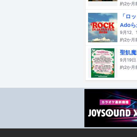
約2か月
「ロッ
Ado
約2か月
聖飢魔
約2か月