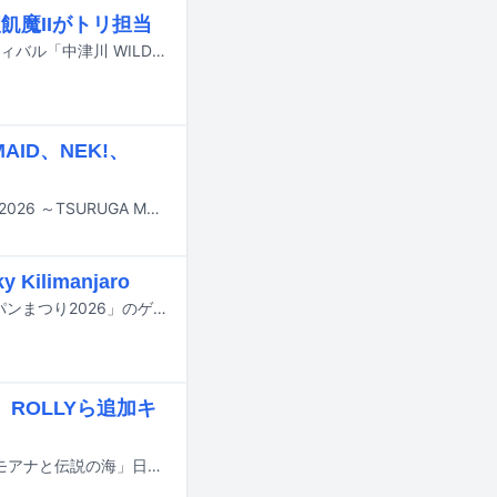
飢魔IIがトリ担当
9月19日と20日に岐阜・中津川公園内特設ステージで行われる野外音楽フェスティバル「中津川 WILD WOOD 2026」のタイムテーブルが公開された。
ID、NEK!、
9月12日と13日に福井・敦賀市金ヶ崎エリアで行われる音楽フェス「おぼろっく2026 ～TSURUGA MUSIC FESTIVAL～」の最終出演アーティストと日割りが発表された。
ilimanjaro
ハンブレッダーズが10月に開催する対バンツアー「ハンブレッダーズ 秋のグーパンまつり2026」のゲストアーティスト第1弾が発表された。
、ROLLYら追加キ
TSUZUMI（ME:I）が主人公・モアナ役の声優を務めるディズニーの実写映画「モアナと伝説の海」日本語吹替版の予告映像がYouTubeで公開された。