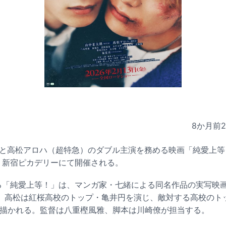
8か月前
K）と高松アロハ（超特急）のダブル主演を務める映画「純愛上
京・新宿ピカデリーにて開催される。
れる「純愛上等！」は、マンガ家・七緒による同名作品の実写映
、高松は紅桜高校のトップ・亀井円を演じ、敵対する高校のト
が描かれる。監督は八重樫風雅、脚本は川崎僚が担当する。