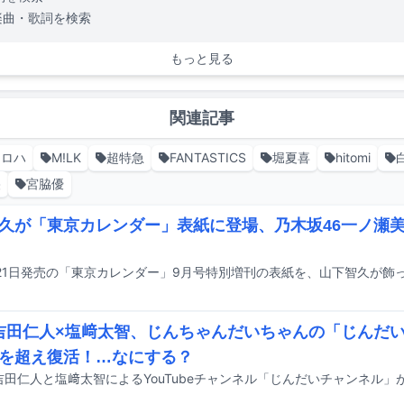
楽曲・歌詞を検索
もっと見る
関連記事
アロハ
M!LK
超特急
FANTASTICS
堀夏喜
hitomi
央
宮脇優
久が「東京カレンダー」表紙に登場、乃木坂46一ノ瀬
21日発売の「東京カレンダー」9月号特別増刊の表紙を、山下智久が飾
K吉田仁人×塩﨑太智、じんちゃんだいちゃんの「じんだ
を超え復活！…なにする？