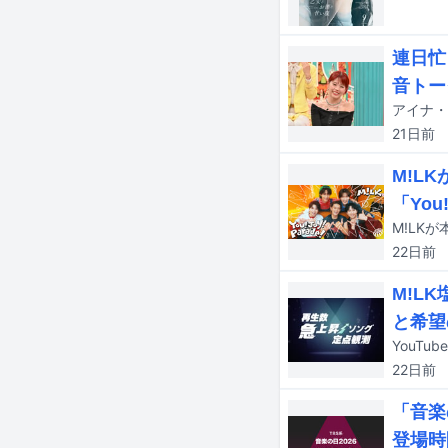
連日忙
音トー
21日
前
M!L
「You
22日
前
M!L
と希望
22日
前
「音楽
登場時