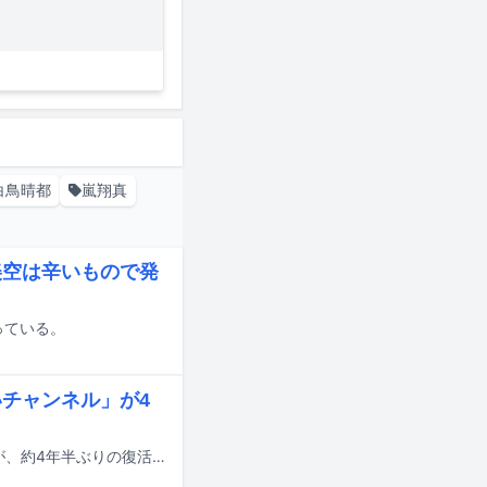
白鳥晴都
嵐翔真
美空は辛いもので発
っている。
いチャンネル」が4
M!LKの吉田仁人と塩﨑太智によるYouTubeチャンネル「じんだいチャンネル」が、約4年半ぶりの復活を遂げた。