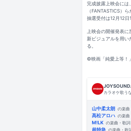
完成披露上映会には
（FANTASTIC
抽選受付は12月12日
上映会の開催発表に
新ビジュアルを用いた
る。
©映画「純愛上等！
JOYSOUND
カラオケ歌うな
山中柔太朗
の楽曲
髙松アロハ
の楽曲
M!LK
の楽曲・歌詞
超特急
の楽曲・歌