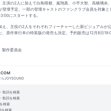
、主演の2人に加えて白鳥晴都、嵐翔真、小平大智、高橋璃央
S）らが登壇予定。一部の登壇キャストのファンクラブ会員を対象
13:00にスタートする。
加え、主役の2人をそれぞれフィーチャーした新ビジュアルが
、原作単行本の特装版の発売も決定。予約販売は12月8日19:0
」製作委員会
.COM
らJOYSOUND
・歌詞を検索
・歌詞を検索
を検索
詞を検索