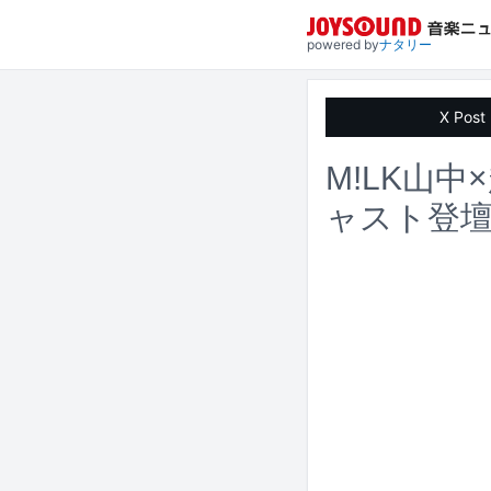
powered by
ナタリー
X Post
M!LK山
ャスト登