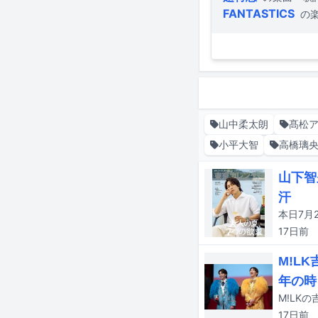
FANTASTICS
の
山中柔太朗
髙松
小平大智
高橋璃
山下智
汗
本日7月
17日
前
M!L
年の時
17日
前