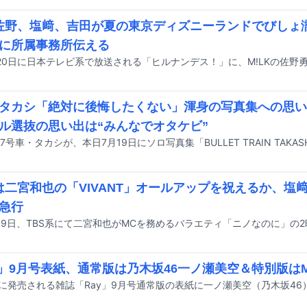
K佐野、塩﨑、吉田が夏の東京ディズニーランドでびしょ
に所属事務所伝える
タカシ「絶対に後悔したくない」渾身の写真集への思い
ル選抜の思い出は“みんなでオタケビ”
Kは二宮和也の「VIVANT」オールアップを祝えるか、塩
急行
y」9月号表紙、通常版は乃木坂46一ノ瀬美空＆特別版はM