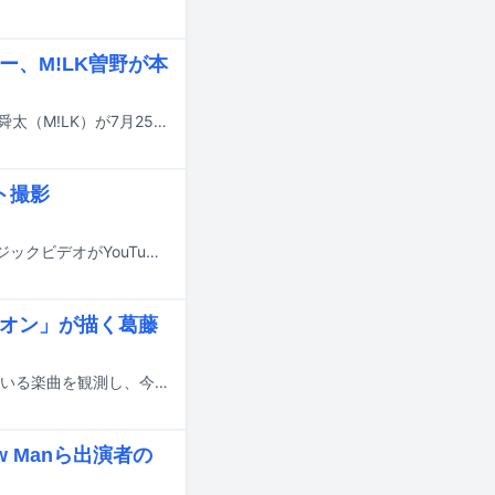
ー、M!LK曽野が本
アイナ・ジ・エンド、あの、おヨネ（モナキ）、ジェシー（SixTONES）、曽野舜太（M!LK）が7月25日にTBS系で放送される番組「トーキング千鳥！」に出演する。
ト撮影
M!LKが本日7月17日に新曲「You!Joy!Parade!」を配信リリース。本作のミュージックビデオがYouTubeにて公開された。
オリオン」が描く葛藤
YouTubeでの視聴回数チャートや、ストリーミングサービスでの再生数が伸びている楽曲を観測し、今何が注目されているのかを解説する週イチ連載「再生数急上昇ソング定点観測」。今週はYouTubeで7月3日から7月9日にかけて集計されたミュージックビデオランキングの中から要注目トピックをピックアップします。
w Manら出演者の