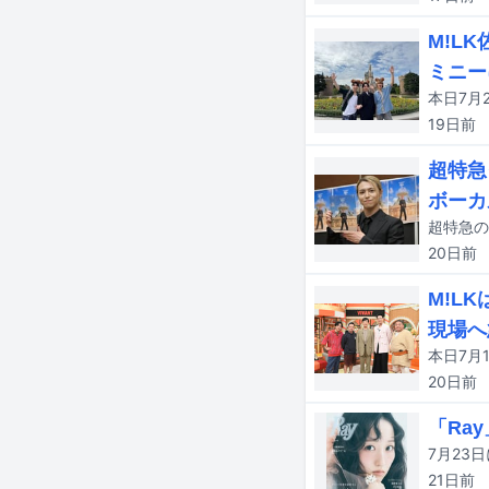
M!L
ミニー
19日
前
超特急
ボーカ
20日
前
M!L
現場へ
20日
前
「Ra
21日
前