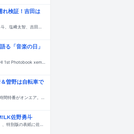
濡れ検証！吉田は
本日7月20日に日本テレビ系で放送される「ヒルナンデス！」に、M!LKの佐野勇斗、塩﨑太智、吉田仁人がVTR出演する。
語る「音楽の日」
超特急の7号車・タカシが、本日7月19日にソロ写真集「BULLET TRAIN TAKASHI 1st Photobook xemx」の発売記念イベントを東京都内で開催した。
﨑＆曽野は自転車で
本日7月19日、TBS系にて二宮和也がMCを務めるバラエティ「ニノなのに」の2時間特番がオンエア。M!LK、稲葉通陽（B&ZAI）らが出演する。
!LK佐野勇斗
7月23日に発売される雑誌「Ray」9月号通常版の表紙に一ノ瀬美空（乃木坂46）、特別版の表紙に佐野勇斗（M!LK）が登場する。