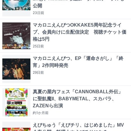
公開
23日
前
マカロニえんぴつOKKAKE5周年記念ライ
ブ、会員向けに生配信決定 視聴チケット価
格は5円
25日
前
マカロニえんぴつ、EP「運命さがし」「終
宵」2作同時発売
29日
前
真夏の屋内フェス「CANNONBALL外伝」
に聖飢魔II、BABYMETAL、スカパラ、
ZAZENら出演
約1か月
前
えびちゅう「えびチリ、はじめました」MV