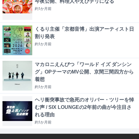
今夜公開、料理人やえびチリになる
約1か月
前
くるり主催「京都音博」出演アーティスト日
割り発表
約1か月
前
マカロニえんぴつ「ワールド イズ ダンシン
グ」OPテーマのMV公開、京間三間四方から
着想
約1か月
前
ヘリ衝突事故で急死のオリバー・ツリーを悼
む声 / SIX LOUNGEの2年前の曲が今注目さ
れる理由
約1か月
前