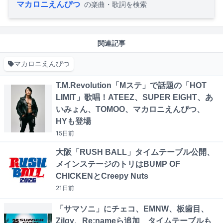
マカロニえんぴつ
の楽曲・歌詞を検索
関連記事
マカロニえんぴつ
T.M.Revolution「Mステ」で話題の「HOT
LIMIT」歌唱！ATEEZ、SUPER EIGHT、あ
いみょん、TOMOO、マカロニえんぴつ、
HYも登場
15日
前
大阪「RUSH BALL」タイムテーブル公開、
メインステージのトリはBUMP OF
CHICKENとCreepy Nuts
21日
前
「サマソニ」にチェコ、EMNW、板歯目、
Zilqy、Re:nameら追加 タイムテーブルも