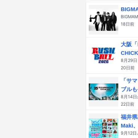
BIG
18日
前
大阪「
CHICK
20日
前
「サマ
ブルも
22日
前
福井県
Maki