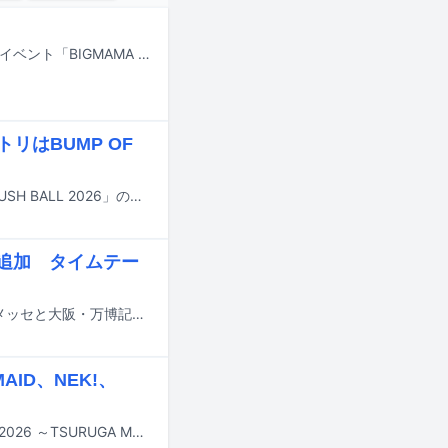
BIGMAMAが9月から10月にかけて神奈川・F.A.D YOKOHAMAで開催するライブイベント「BIGMAMA 20th Anniversary × F.A.D YOKOHAMA 30th Anniversary『全てがBになる』」のゲストアーティストが発表された。
リはBUMP OF
8月29日と30日に大阪・泉大津フェニックスで行われる野外ライブイベント「RUSH BALL 2026」のタイムテーブルが公開された。
eら追加 タイムテー
8月14日から16日までの3日間にわたり、千葉・ZOZOマリンスタジアム＆幕張メッセと大阪・万博記念公園で行われる音楽フェスティバル「SUMMER SONIC 2026」の追加出演アーティストが発表された。
ID、NEK!、
9月12日と13日に福井・敦賀市金ヶ崎エリアで行われる音楽フェス「おぼろっく2026 ～TSURUGA MUSIC FESTIVAL～」の最終出演アーティストと日割りが発表された。