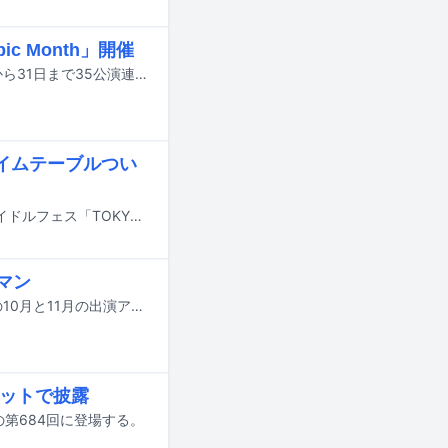
c Month」開催
東京のライブハウス・下北沢SHELTERのオープン35周年を記念して、10月1日から31日まで35公演連続ワンマンライブ「One Epic Month」が開催される。
タイムテーブルつい
7月31日から8月2日までの3日間、東京・お台場青海周辺エリアにて行われるアイドルフェス「TOKYO IDOL FESTIVAL 2026 supported by にしたんクリニック」のタイムテーブルが発表された。
ーマン
SCOOBIE DOが東京・新代田FEVERで開催しているマンスリーライブイベントの10月と11月の出演アーティストが決定した。
ドセットで披露
E」の第684回に登場する。