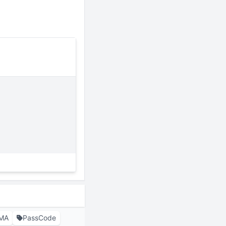
MA
PassCode