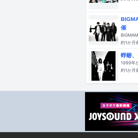
BIG
催
BIGMA
約1か月
蜉蝣、
約1か月