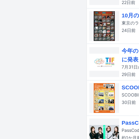
22日
前
10月の
24日
前
今年の
に発表
29日
前
SCOO
30日
前
Pas
PassC
約1か月