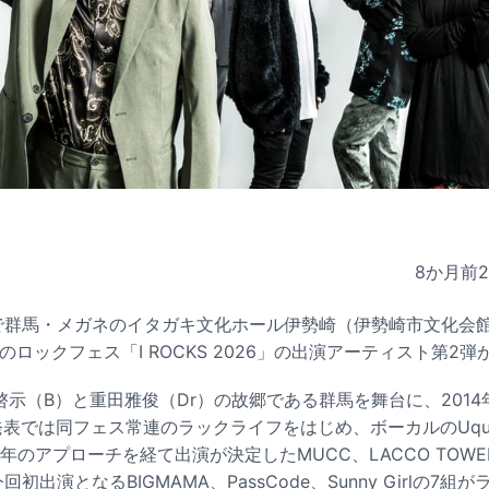
8か月前
日まで群馬・メガネのイタガキ文化ホール伊勢崎（伊勢崎市文化会
主催のロックフェス「I ROCKS 2026」の出演アーティスト第2
塩﨑啓示（B）と重田雅俊（Dr）の故郷である群馬を舞台に、201
発表では同フェス常連のラックライフをはじめ、ボーカルのUqu
S、長年のアプローチを経て出演が決定したMUCC、LACCO TO
回初出演となるBIGMAMA、PassCode、Sunny Girlの7