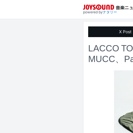
powered by
ナタリー
X Post
LACCO 
MUCC、P