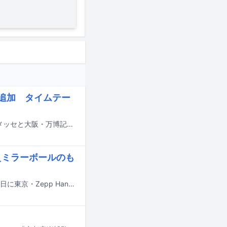
eら追加 タイムテー
8月14日から16日までの3日間にわたり、千葉・ZOZOマリンスタジアム＆幕張メッセと大阪・万博記念公園で行われる音楽フェスティバル「SUMMER SONIC 2026」の追加出演アーティストが発表された。
超えミラーボールのも
Suchmosの対バンツアー「Suchmos The Blow Your Mind TOUR 2026」が7月2日に東京・Zepp Haneda（TOKYO）にてファイナルを迎えた。この記事では、Fujii Kazeをゲストに迎えた7月1、2日公演のうち1日目の模様をレポートする。