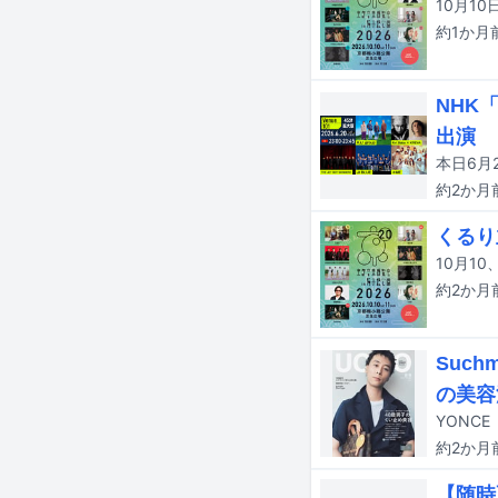
約1か月
NHK「
出演
約2か月
くるり
約2か月
Suc
の美容
約2か月
【随時更