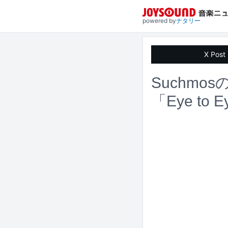
powered by
ナタリー
X Post
Suchmo
「Eye to