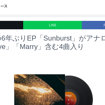
LINE
sの6年ぶりEP「Sunburst」がア
 Eye」「Marry」含む4曲入り