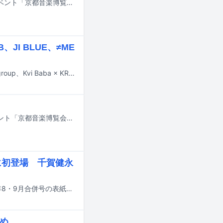
10月10日と11日に京都・梅小路公園 芝生広場で行われる、くるり主催の音楽イベント「京都音楽博覧会2026 in 梅小路公園」の出演アーティスト日割りが発表された。
BB、JI BLUE、≠ME
本日6月20日23:00よりNHK総合で生放送される音楽番組「Venue101」にAぇ! group、Kvi Baba × KREVA、THE JET BOY BANGERZ、JI BLUE、≠MEが出演する。
10月10、11日に京都・梅小路公園 芝生広場で行われる、くるり主催の音楽イベント「京都音楽博覧会2026 in 梅小路公園」の出演アーティスト第2弾が発表された。
紙に初登場 千賀健永
YONCE（Suchmos）が、6月25日に発売される集英社の雑誌「UOMO」2026年8・9月合併号の表紙を飾る。
とめ