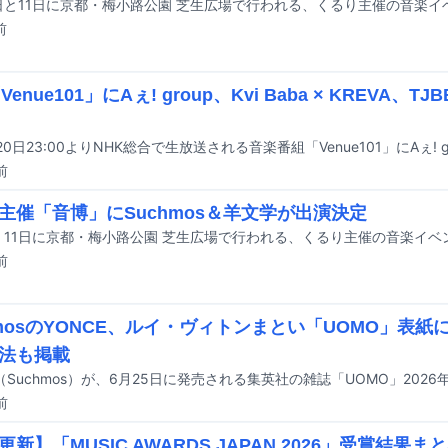
前
Venue101」にAぇ! group、Kvi Baba × KREVA、TJ
前
主催「音博」にSuchmos＆羊文学が出演決定
前
hmosのYONCE、ルイ・ヴィトンまとい「UOMO」表
法も掲載
前
新】「MUSIC AWARDS JAPAN 2026」受賞結果ま