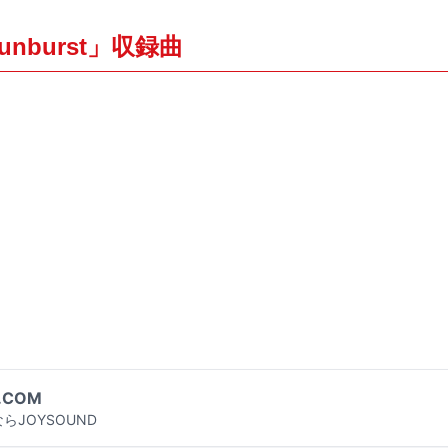
unburst」収録曲
.COM
らJOYSOUND