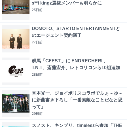
s**t kingz選抜メンバーも明らかに
25日
前
DOMOTO、STARTO ENTERTAINMENTと
のエージェント契約満了
27日
前
群馬「GFEST.」に.ENDRECHERI.、
T.N.T、斎藤宏介、レトロリロンら10組追加
28日
前
堂本光一、ジョイポリスコラボでふぉ～ゆ～
に新曲書き下ろし「一番素敵なことだなと思
って」
29日
前
スノスト、キンプリ、timeleszら参加「THE