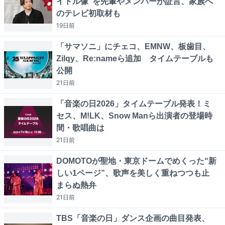
イドル像”を先輩やメンバーが証言、家族へ
のテレビ初取材も
19日
前
「サマソニ」にチェコ、EMNW、板歯目、
Zilqy、Re:nameら追加 タイムテーブルも
公開
21日
前
「音楽の日2026」タイムテーブル発表！ミ
セス、M!LK、Snow Manら出演者の登場時
間・歌唱曲は
21日
前
DOMOTOが聖地・東京ドームでめくった“新
しい1ページ”、歌声を美しく重ねつつも止
まらぬ熱弁
21日
前
TBS「音楽の日」ダンス企画の曲目発表、