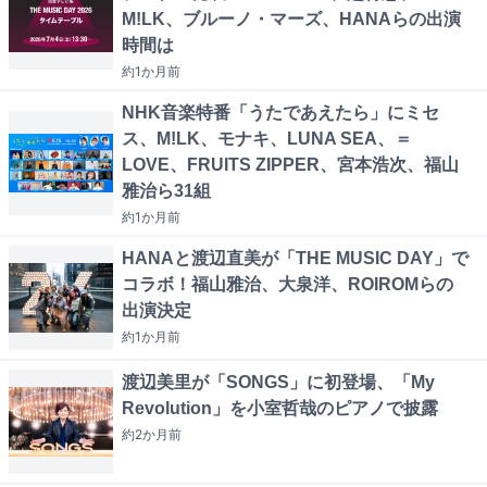
M!LK、ブルーノ・マーズ、HANAらの出演
時間は
約1か月
前
NHK音楽特番「うたであえたら」にミセ
ス、M!LK、モナキ、LUNA SEA、＝
LOVE、FRUITS ZIPPER、宮本浩次、福山
雅治ら31組
約1か月
前
HANAと渡辺直美が「THE MUSIC DAY」で
コラボ！福山雅治、大泉洋、ROIROMらの
出演決定
約1か月
前
渡辺美里が「SONGS」に初登場、「My
Revolution」を小室哲哉のピアノで披露
約2か月
前