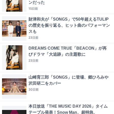
ンだった
15日
前
財津和夫が「SONGS」で50年超えるTULIP
の歴史を振り返る、ヒット曲のパフォーマン
スも
23日
前
DREAMS COME TRUE「BEACON」が再
びドラマ「大追跡」の主題歌に
23日
前
山崎育三郎「SONGS」に登場、郷ひろみや
沢田研二をカバー
30日
前
本日放送「THE MUSIC DAY 2026」タイム
テーブル発表！Snow Man、超特急、