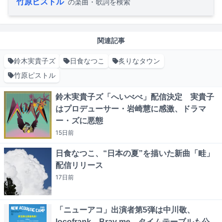
竹原ピストル
の楽曲・歌詞を検索
関連記事
鈴木実貴子ズ
日食なつこ
炙りなタウン
竹原ピストル
鈴木実貴子ズ「へいべべ」配信決定 実貴子
はプロデューサー・岩崎慧に感激、ドラマ
ー・ズに悪態
15日
前
日食なつこ、“日本の夏”を描いた新曲「畦」
配信リリース
17日
前
「ニューアコ」出演者第5弾は中川敬、
locofrank、Bray me タイムテーブルも公