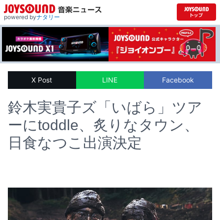
powered by
ナタリー
X Post
LINE
Facebook
鈴木実貴子ズ「いばら」ツア
ーにtoddle、炙りなタウン、
日食なつこ出演決定