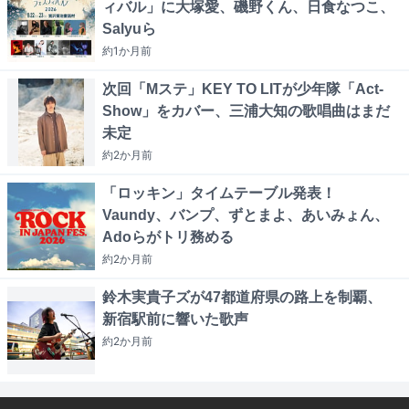
ィバル」に大塚愛、磯野くん、日食なつこ、
Salyuら
約1か月
前
次回「Mステ」KEY TO LITが少年隊「Act-
Show」をカバー、三浦大知の歌唱曲はまだ
未定
約2か月
前
「ロッキン」タイムテーブル発表！
Vaundy、バンプ、ずとまよ、あいみょん、
Adoらがトリ務める
約2か月
前
鈴木実貴子ズが47都道府県の路上を制覇、
新宿駅前に響いた歌声
約2か月
前