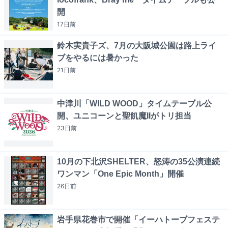
開
17日
前
鈴木実貴子ズ、7月の大阪城公園は路上ライ
ブをやるには暑かった
21日
前
中津川「WILD WOOD」タイムテーブル公
開、ユニコーンと聖飢魔IIがトリ担当
23日
前
10月の下北沢SHELTER、怒涛の35公演連続
ワンマン「One Epic Month」開催
26日
前
岩手県花巻市で開催「イーハトーブフェステ