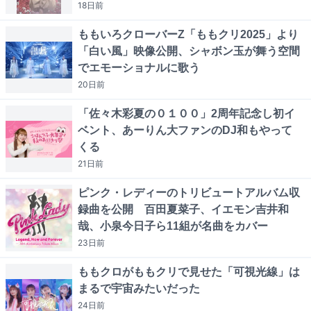
18日
前
ももいろクローバーZ「ももクリ2025」より
「白い風」映像公開、シャボン玉が舞う空間
でエモーショナルに歌う
20日
前
「佐々木彩夏の０１００」2周年記念し初イ
ベント、あーりん大ファンのDJ和もやって
くる
21日
前
ピンク・レディーのトリビュートアルバム収
録曲を公開 百田夏菜子、イエモン吉井和
哉、小泉今日子ら11組が名曲をカバー
23日
前
ももクロがももクリで見せた「可視光線」は
まるで宇宙みたいだった
24日
前