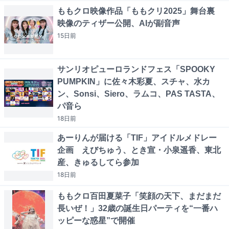
ももクロ映像作品「ももクリ2025」舞台裏
映像のティザー公開、AIが副音声
15日
前
サンリオピューロランドフェス「SPOOKY
PUMPKIN」に佐々木彩夏、スチャ、水カ
ン、Sonsi、Siero、ラムコ、PAS TASTA、
パ音ら
18日
前
あーりんが届ける「TIF」アイドルメドレー
企画 えびちゅう、とき宣・小泉遥香、東北
産、きゅるしてら参加
18日
前
ももクロ百田夏菜子「笑顔の天下、まだまだ
長いぜ！」32歳の誕生日パーティを“一番ハ
ッピーな惑星”で開催