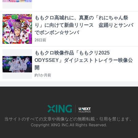
ももクロ高城れに、真夏の「れにちゃん祭
り」に向けて新曲リリース 盆踊りとサンバ
でボンボン☆サンバ
26日
前
ももクロ映像作品「ももクリ2025
ODYSSEY」ダイジェストトレイラー映像公
開
約1か月
前
当サイトのすべての文章や画像などの無断転載・引用を禁じます。
Copyright XING INC.All Rights Reserved.