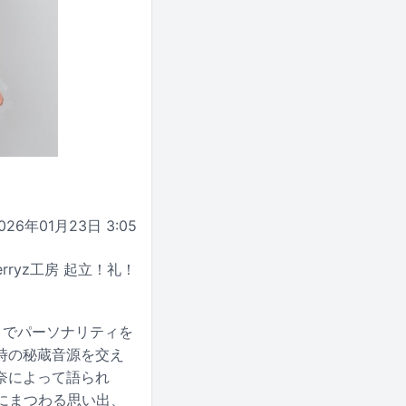
026年01月23日 3:05
rryz工房 起立！礼！
月までパーソナリティを
時の秘蔵音源を交え
奈によって語られ
曲にまつわる思い出、