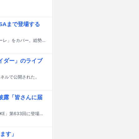
iSAまで登場する
ものまねタレント・よよよちゃんがJuice=Juiceの大ヒット曲「盛れ！ミ・アモーレ」をカバー。総勢35人分の歌まねで構成したカバー動画をYouTubeで公開した。
恋サイダー」のライブ
式チャンネルで公開された。
ー」披露「皆さんに届
鈴木愛理が本日1月23日22:00にYouTubeでプレミア公開される「THE FIRST TAKE」第633回に登場する。
ます」