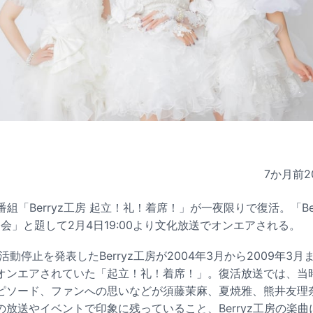
7か月前
2
オ番組「Berryz工房 起立！礼！着席！」が一夜限りで復活。「Be
窓会」と題して2月4日19:00より文化放送でオンエアされる。
活動停止を発表したBerryz工房が2004年3月から2009年3
オンエアされていた「起立！礼！着席！」。復活放送では、当
ピソード、ファンへの思いなどが須藤茉麻、夏焼雅、熊井友理
放送やイベントで印象に残っていること、Berryz工房の楽