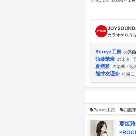
JOYSOUND
カラオケ歌うな
Berryz工房
の楽
須藤茉麻
の楽曲・
夏焼雅
の楽曲・歌
熊井友理奈
の楽曲
Berryz工房
須藤
夏焼雅
×RO