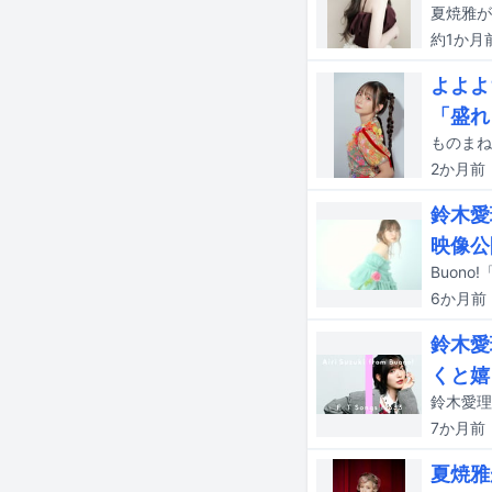
夏焼雅が
約1か月
よよよ
「盛れ
2か月
前
鈴木愛
映像公
Buono
6か月
前
鈴木愛
くと嬉
7か月
前
夏焼雅