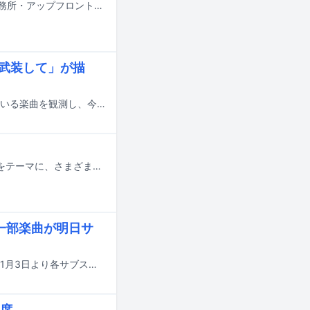
夏焼雅が一般男性と結婚したことを、自身のInstagram公式アカウントや所属事務所・アップフロントのオフィシャルサイトにて発表した。
論武装して」が描
YouTubeでの視聴回数チャートや、ストリーミングサービスでの再生数が伸びている楽曲を観測し、今何が注目されているのかを解説する週イチ連載「再生数急上昇ソング定点観測」。今週はYouTubeで11月14日から11月20日にかけて集計されたミュージックビデオランキングの中から要注目トピックをピックアップします。
音楽ナタリーでは恒例のプレイリスト企画「Sounds of Summer」を実施。“夏”をテーマに、さまざまなアーティストの選曲によるプレイリストを随時掲載していく。第11回となる今回はvalkneeが選んだ10曲をコメントとともに紹介する。
の一部楽曲が明日サ
ハロー！プロジェクトのアーティストがリリースした過去の楽曲の一部が、明日1月3日より各サブスクリプションサービスで配信される。