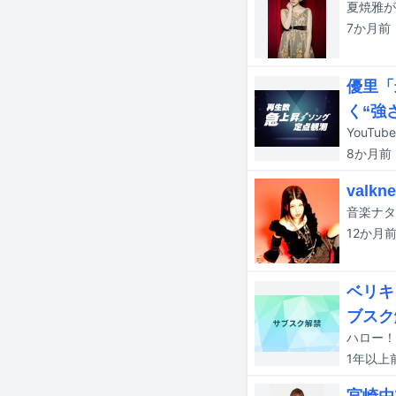
7か月
前
優里「
く“強
8か月
前
valk
12か月
ベリキ
ブスク
1年以上