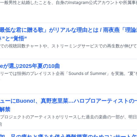
最低な君に贈る歌」がリアルな理由とは / 雨夜燕「理
さ”と“覚悟”
neeが選ぶ2025年夏の10曲
前
ューにBuono!、真野恵里菜…ハロプロアーティスト
解禁
前