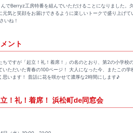
送さんでBerryz工房特番を組んでいただけることになりました
に元気と笑顔をお届けできるように楽しいトークで盛り上げて
ださいね！
コメント
たちですが「起立！礼！着席！」の名のとおり、第2の小学校
ていただいた青春の100ページ！ 大人になった今、またこの学
く思います！ 昔話に花を咲かせて濃厚な2時間にします♪
房 起立！礼！着席！ 浜松町de同窓会
日（水）19:00～21:00