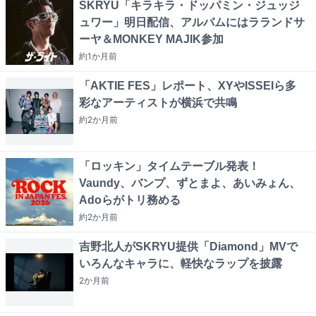
SKRYU「キラキラ・ドッパミン・ジュッジ
ュワー」明日配信、アルバムにはラランドサ
ーヤ＆MONKEY MAJIK参加
約1か月
前
「AKTIE FES」レポート、XYやISSEIら多
彩なアーティストが横浜で共鳴
約2か月
前
「ロッキン」タイムテーブル発表！
Vaundy、バンプ、ずとまよ、あいみょん、
Adoらがトリ務める
約2か月
前
吉野北人がSKRYU提供「Diamond」MVで
いろんなキャラに、軽快なラップを披露
2か月
前