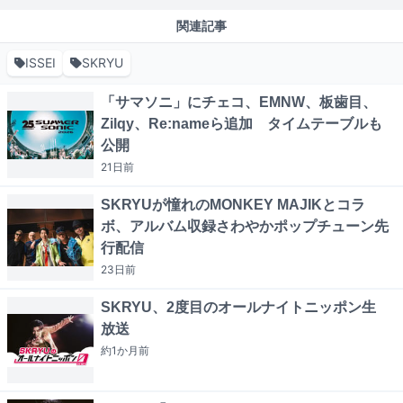
関連記事
ISSEI
SKRYU
「サマソニ」にチェコ、EMNW、板歯目、
Zilqy、Re:nameら追加 タイムテーブルも
公開
21日
前
SKRYUが憧れのMONKEY MAJIKとコラ
ボ、アルバム収録さわやかポップチューン先
行配信
23日
前
SKRYU、2度目のオールナイトニッポン生
放送
約1か月
前