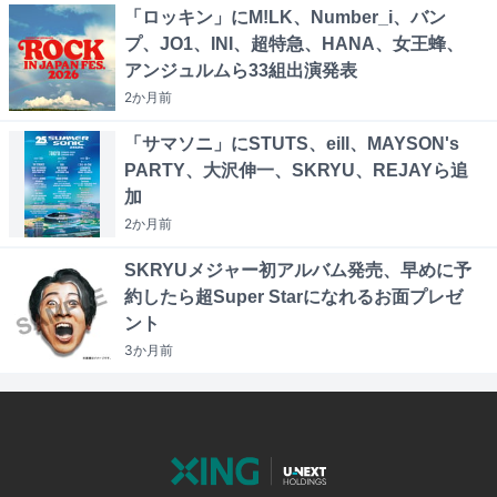
「ロッキン」にM!LK、Number_i、バン
プ、JO1、INI、超特急、HANA、女王蜂、
アンジュルムら33組出演発表
2か月
前
「サマソニ」にSTUTS、eill、MAYSON's
PARTY、大沢伸一、SKRYU、REJAYら追
加
2か月
前
SKRYUメジャー初アルバム発売、早めに予
約したら超Super Starになれるお面プレゼ
ント
3か月
前