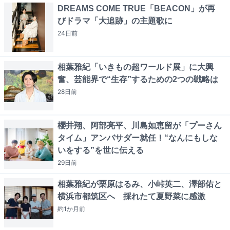
DREAMS COME TRUE「BEACON」が再
びドラマ「大追跡」の主題歌に
24日
前
相葉雅紀「いきもの超ワールド展」に大興
奮、芸能界で“生存”するための2つの戦略は
28日
前
櫻井翔、阿部亮平、川島如恵留が「プーさん
タイム」アンバサダー就任！“なんにもしな
いをする”を世に伝える
29日
前
相葉雅紀が栗原はるみ、小峠英二、澤部佑と
横浜市都筑区へ 採れたて夏野菜に感激
約1か月
前