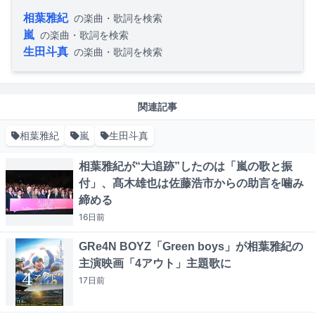
相葉雅紀
の楽曲・歌詞を検索
嵐
の楽曲・歌詞を検索
生田斗真
の楽曲・歌詞を検索
関連記事
相葉雅紀
嵐
生田斗真
相葉雅紀が“大追跡”したのは「嵐の歌と振
付」、髙木雄也は佐藤浩市からの助言を噛み
締める
16日
前
GRe4N BOYZ「Green boys」が相葉雅紀の
主演映画「4アウト」主題歌に
17日
前