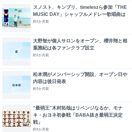
スノスト、キンプリ、timeleszら参加「THE
MUSIC DAY」シャッフルメドレー歌唱曲は
約1か月
前
大野智が個人サロンをオープン、櫻井翔と相
葉雅紀は各ファンクラブ設立
約1か月
前
松本潤がメンバーシップ開設、オープン日や
内容は後日発表
約1か月
前
“最弱王”木村拓哉はリベンジなるか、モナ
キ・おヨネ初参戦「BABA抜き最弱王決定
戦」
約1か月
前