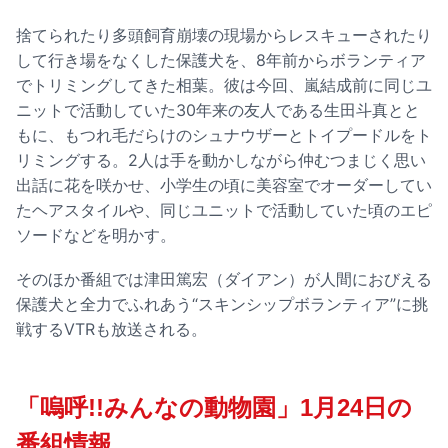
捨てられたり多頭飼育崩壊の現場からレスキューされたり
して行き場をなくした保護犬を、8年前からボランティア
でトリミングしてきた相葉。彼は今回、嵐結成前に同じユ
ニットで活動していた30年来の友人である生田斗真とと
もに、もつれ毛だらけのシュナウザーとトイプードルをト
リミングする。2人は手を動かしながら仲むつまじく思い
出話に花を咲かせ、小学生の頃に美容室でオーダーしてい
たヘアスタイルや、同じユニットで活動していた頃のエピ
ソードなどを明かす。
そのほか番組では津田篤宏（ダイアン）が人間におびえる
保護犬と全力でふれあう“スキンシップボランティア”に挑
戦するVTRも放送される。
「嗚呼!!みんなの動物園」1月24日の
番組情報