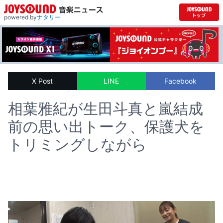
powered by
ナタリー
X Post
LINE
Facebook
相葉雅紀が生田斗真と嵐結成
前の思い出トーク、保護犬を
トリミングしながら