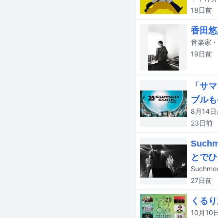
18日
前
香田悠真
19日
前
「サマ
ブルも
23日
前
Suc
とでひ
27日
前
くるり