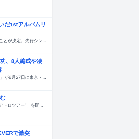
だ1stアルバムリ
下中洋介（DYGL）の1stアルバム「SHIMONAKA」が8月19日にリリースされることが決定。先行シングル「Private Jet」が本日7月1日に配信リリースされた。
功、8人編成や凄
露
トリプルファイヤーのキャリア最大規模となるワンマンライブ「史上最大の作戦」が6月27日に東京・Spotify O-EASTで開催された。
む
トリプルファイヤーが12月に東名阪ツアー「トリプルファイヤー “あこがれのクアトロツアー”」を開催する。
FEVERで激突