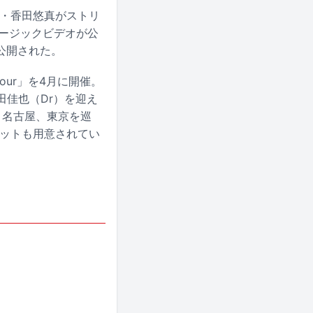
楽家・香田悠真がストリ
ュージックビデオが公
公開された。
 Tour」を4月に開催。
田佳也（Dr）を迎え
・名古屋、東京を巡
ケットも用意されてい