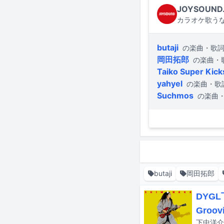
JOYSOUND
カラオケ歌うな
butaji
の楽曲・歌
岡田拓郎
の楽曲・
Taiko Super Kick
yahyel
の楽曲・歌
Suchmos
の楽曲
butaji
岡田拓郎
DYG
Groo
下中洋介