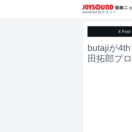
powered by
ナタリー
X Post
butajiが
田拓郎プ