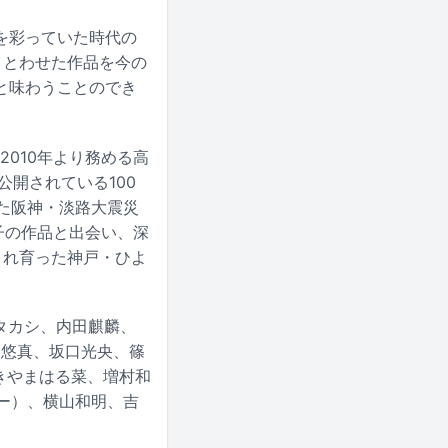
を彩っていた時代の
まとわせた作品を今の
と味わうことのでき
010年より務める高
開されている100
れた阪神・淡路大震災
知子の作品と出会い、深
まれ育った神戸・ひよ
壱タカシ、内田麒麟、
香田悠真、坂口光央、篠
）、まきやまはる菜、増村和
ー）、横山和明、吉