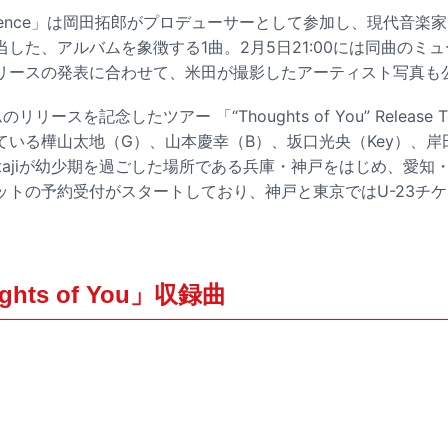
silence」は岡田拓郎がプロデューサーとして参加し、現代音
した、アルバムを象徴する1曲。2月5日21:00には同曲のミ
リースの発表に合わせて、米田が撮影したアーティスト写真も
のリリースを記念したツアー 「“Thoughts of You” Release
いる樺山太地（G）、山本慶幸（B）、坂口光央（Key）、岸
tajiが幼少期を過ごした場所である兵庫・神戸をはじめ、愛知
ットの予約受付がスタートしており、神戸と東京ではU-23チ
ughts of You」収録曲