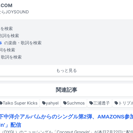
.COM
らJOYSOUND
詞を検索
歌詞を検索
s
の楽曲・歌詞を検索
詞を検索
・歌詞を検索
もっと見る
関連記事
Taiko Super Kicks
yahyel
Suchmos
三浦透子
トリプ
L下中洋介アルバムからのシングル第2弾、AMAZONS参加「
vin'」配信
（DYGL）のニューシングル「Coconut Groovin'」が本日7月22日