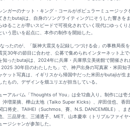
/ シンガーのナット・キング・コールがポピュラーミュージック
きたbutajiは、自身のソングライティングにそうした響きを
らゆることが早いスピードで可視化されていく現代にゆっくり
という思いを起点に、本作の制作を開始した。
となったのが、「阪神大震災を記録しつづける会」の事務局長を2
震災30年の節目に合わせ、公募で集められインターネット上で公
知ったbutajiは、2024年に兵庫・兵庫県立美術館で開催さ
5 ⇄ 2025 30年目のわたしたち」で、神戸出身の写真家・米田
ケット写真は、イギリスから帰国中だった米田がbutajiが生
したもの。デザインを畑ユリエが担当している。
アルバム「Thoughts of You」は全12曲入り。制作には
増菜摘、樺山太地（Taiko Super Kicks）、岸田佳也、
関口将史、TAIHEI（Suchmos、賽、N.S. DANCEMBLE
也、三品芽生、三浦透子、MET、山本慶幸（トリプルファイヤ
ュージシャンが参加した。