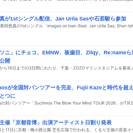
が1stシングル配信、Jan Urila Sasや石若駿ら参加
ソニ」にチェコ、EMNW、板歯目、Zilqy、Re:nam
公開
hmosが全国対バンツアーを完走、Fujii Kazeと時代を
とつに
主催「京都音博」出演アーティスト日割り発表