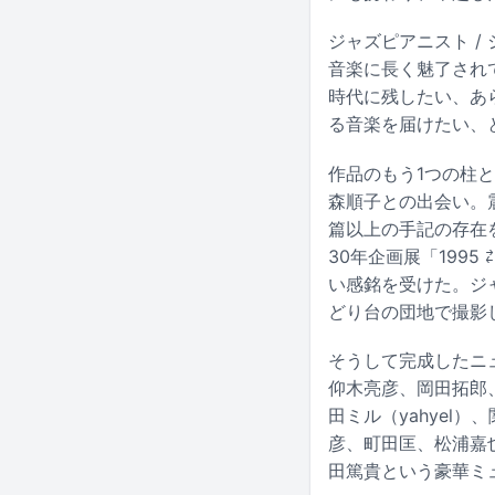
ジャズピアニスト 
音楽に長く魅了されて
時代に残したい、あ
る音楽を届けたい、
作品のもう1つの柱
森順子との出会い。
篇以上の手記の存在を
30年企画展「199
い感銘を受けた。ジャ
どり台の団地で撮影
そうして完成したニュー
仰木亮彦、岡田拓郎、沖
田ミル（yahyel）、
彦、町田匡、松浦嘉
田篤貴という豪華ミ