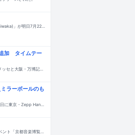
音楽家・香田悠真の1stシングル「images on loan (feat. Jan Urila Sas, Shun Ishiwaka)」が明日7月22日にNEWHERE MUSICから配信リリースされる。
eら追加 タイムテー
8月14日から16日までの3日間にわたり、千葉・ZOZOマリンスタジアム＆幕張メッセと大阪・万博記念公園で行われる音楽フェスティバル「SUMMER SONIC 2026」の追加出演アーティストが発表された。
超えミラーボールのも
Suchmosの対バンツアー「Suchmos The Blow Your Mind TOUR 2026」が7月2日に東京・Zepp Haneda（TOKYO）にてファイナルを迎えた。この記事では、Fujii Kazeをゲストに迎えた7月1、2日公演のうち1日目の模様をレポートする。
10月10日と11日に京都・梅小路公園 芝生広場で行われる、くるり主催の音楽イベント「京都音楽博覧会2026 in 梅小路公園」の出演アーティスト日割りが発表された。