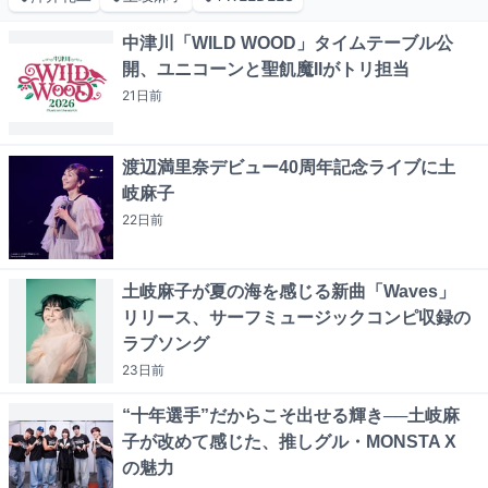
中津川「WILD WOOD」タイムテーブル公
開、ユニコーンと聖飢魔IIがトリ担当
21日
前
渡辺満里奈デビュー40周年記念ライブに土
岐麻子
22日
前
土岐麻子が夏の海を感じる新曲「Waves」
リリース、サーフミュージックコンピ収録の
ラブソング
23日
前
“十年選手”だからこそ出せる輝き──土岐麻
子が改めて感じた、推しグル・MONSTA X
の魅力