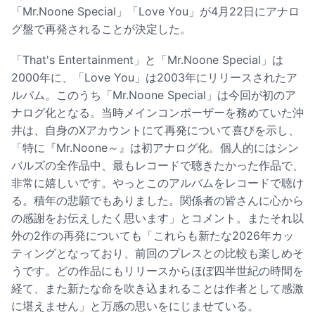
「Mr.Noone Special」「Love You」が4月22日にアナロ
グ盤で再発されることが決定した。
「That's Entertainment」と「Mr.Noone Special」は
2000年に、「Love You」は2003年にリリースされたア
ルバム。このうち「Mr.Noone Special」は今回が初のア
ナログ化となる。当時メインコンポーザーを務めていた沖
井は、自身のXアカウントにて再発について喜びを示し、
「特に『Mr.Noone～』は初アナログ化。個人的にはシン
バルズの全作品中、最もレコードで聴きたかった作品で、
非常に嬉しいです。やっとこのアルバムをレコードで聴け
る。積年の悲願でもありました。関係者の皆さんに心から
の感謝をお伝えしたく思います」とコメント。またそれ以
外の2作の再発についても「これらも新たな2026年カッ
ティングとなっており、前回のプレスとの比較も楽しめそ
うです。どの作品にもリリースからほぼ四半世紀の時間を
経て、また新たな命を吹き込まれることは作者として感激
に堪えません」と万感の思いをにじませている。