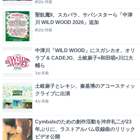
約2か月
前
聖飢魔II、スカパラ、サバシスターら「中津
川 WILD WOOD 2026」追加
約2か月
前
中津川「WILD WOOD」にスガシカオ、オリ
ラブ & CADEJO、土岐麻子×和田唱×川口大
輔ら
3か月
前
土岐麻子とレキシ、秦基博のアコースティッ
クライブに出演
4か月
前
Cymbalsのための創作活動を沖井礼二が23
年ぶりに、ラストアルバム収録曲のリリック
ビデオ公開