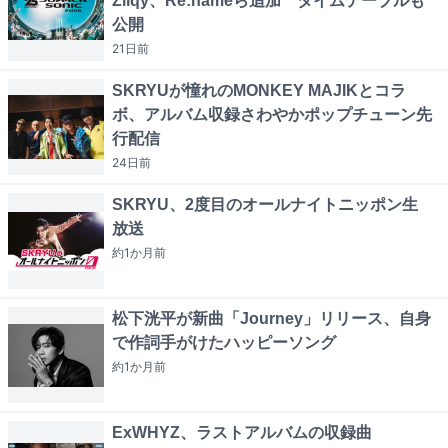
Zilqy、Re:nameら追加 タイムテーブルも
公開
21日
前
SKRYUが憧れのMONKEY MAJIKとコラ
ボ、アルバム収録さわやかポップチューン先
行配信
24日
前
SKRYU、2度目のオールナイトニッポン生
放送
約1か月
前
松下洸平が新曲「Journey」リリース、自身
で作詞手がけたハッピーソング
約1か月
前
ExWHYZ、ラストアルバムの収録曲