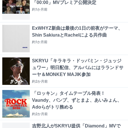
「00:00」MVプレミア公開決定
約1か月
前
ExWHYZ新曲は最後の1日の前夜がテーマ、
Shin SakiuraとRachelによる共作曲
約1か月
前
SKRYU「キラキラ・ドッパミン・ジュッジ
ュワー」明日配信、アルバムにはラランドサ
ーヤ＆MONKEY MAJIK参加
約2か月
前
「ロッキン」タイムテーブル発表！
Vaundy、バンプ、ずとまよ、あいみょん、
Adoらがトリ務める
約2か月
前
吉野北人がSKRYU提供「Diamond」MVで