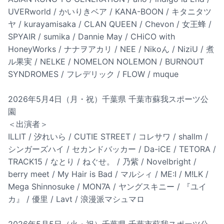
UVERworld / かいりきベア / KANA-BOON / キタニタツ
ヤ / kurayamisaka / CLAN QUEEN / Chevon / 女王蜂 /
SPYAIR / sumika / Dannie May / CHiCO with
HoneyWorks / ナナヲアカリ / NEE / Nikoん / NiziU / 煮
ル果実 / NELKE / NOMELON NOLEMON / BURNOUT
SYNDROMES / フレデリック / FLOW / muque
2026年5月4日（月・祝）千葉県 千葉市蘇我スポーツ公
園
＜出演者＞
ILLIT / 汐れいら / CUTIE STREET / コレサワ / shallm /
シンガーズハイ / セカンドバッカー / Da-iCE / TETORA /
TRACK15 / なとり / ねぐせ。 / 乃紫 / Novelbright /
berry meet / My Hair is Bad / マルシィ / ME:I / M!LK /
Mega Shinnosuke / MON7A / ヤングスキニー / 『ユイ
カ』 / 優里 / Lavt / 浪漫派マシュマロ