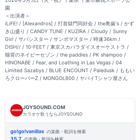
2026年5月5日（火・祝）千葉県 千葉市蘇我スポーツ公
園
＜出演者＞
iLiFE! / [Alexandros] / 打首獄門同好会 / the奥歯's / かず
き山盛り / CANDY TUNE / KUZIRA / Cloudy / Sunny
Girl / サバシスター / サンボマスター / 時速36km /
DISH// / 10-FEET / 東京スカパラダイスオーケストラ /
猫背のネイビーセゾン / the paddles / PK shampoo /
HINONABE / Fear, and Loathing in Las Vegas / 04
Limited Sazabys / BLUE ENCOUNT / Paledusk / ももい
ろクローバーZ / MONGOL800 / ヤバイTシャツ屋さん
JOYSOUND.COM
カラオケ歌うならJOYSOUND
go!go!vanillas
の楽曲・歌詞を検索
35.7
の楽曲・歌詞を検索