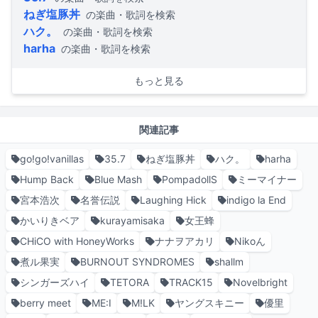
ねぎ塩豚丼
の楽曲・歌詞を検索
ハク。
の楽曲・歌詞を検索
harha
の楽曲・歌詞を検索
もっと見る
関連記事
go!go!vanillas
35.7
ねぎ塩豚丼
ハク。
harha
Hump Back
Blue Mash
PompadollS
ミーマイナー
宮本浩次
名誉伝説
Laughing Hick
indigo la End
かいりきベア
kurayamisaka
女王蜂
CHiCO with HoneyWorks
ナナヲアカリ
Nikoん
煮ル果実
BURNOUT SYNDROMES
shallm
シンガーズハイ
TETORA
TRACK15
Novelbright
berry meet
ME:I
M!LK
ヤングスキニー
優里