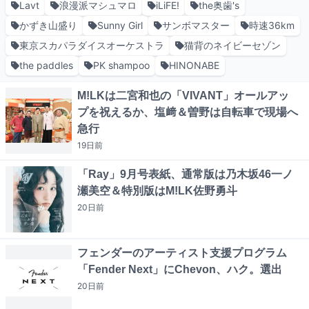
Lavt
浪漫派マシュマロ
iLiFE!
the奥歯's
かずき山盛り
Sunny Girl
サンボマスター
時速36km
東京スカパラダイスオーケストラ
猫背のネイビーセゾン
the paddles
PK shampoo
HINONABE
M!LKは二宮和也の「VIVANT」オールアッ
プを祝えるか、塩﨑＆曽野は自転車で現場へ
急行
19日
前
「Ray」9月号表紙、通常版は乃木坂46一ノ
瀬美空＆特別版はM!LK佐野勇斗
20日
前
フェンダーのアーティスト支援プログラム
「Fender Next」にChevon、ハク。選出
20日
前