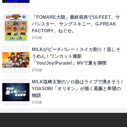
「FOMARE大陸」最終発表で10-FEET、サ
バシスター、ヤングスキニー、G-FREAK
FACTORY、ねぐせ。
21日
前
M!LKがビーチバレー！スイカ割り！流しそ
うめん！ワンカット撮影
「You!Joy!Parade!」MVで夏を満喫
21日
前
M!LK塩﨑太智のソロ曲はライブで沸きそう /
YOASOBI「オリオン」が描く葛藤と希望の
物語
21日
前