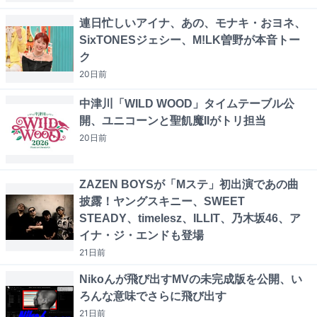
連日忙しいアイナ、あの、モナキ・おヨネ、
SixTONESジェシー、M!LK曽野が本音トー
ク
20日
前
中津川「WILD WOOD」タイムテーブル公
開、ユニコーンと聖飢魔IIがトリ担当
20日
前
ZAZEN BOYSが「Mステ」初出演であの曲
披露！ヤングスキニー、SWEET
STEADY、timelesz、ILLIT、乃木坂46、ア
イナ・ジ・エンドも登場
21日
前
Nikoんが飛び出すMVの未完成版を公開、い
ろんな意味でさらに飛び出す
21日
前