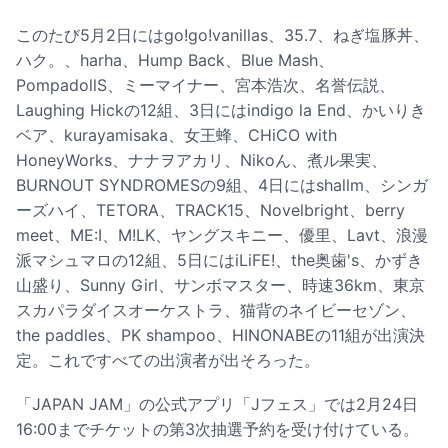
このたび5月2日にはgo!go!vanillas、35.7、ねぎ塩豚丼、
ハク。、harha、Hump Back、Blue Mash、
PompadollS、ミーマイナー、宮本浩次、名誉伝説、
Laughing Hickの12組、3日にはindigo la End、かいりき
ベア、kurayamisaka、女王蜂、CHiCO with
HoneyWorks、ナナヲアカリ、Nikoん、煮ル果実、
BURNOUT SYNDROMESの9組、4日にはshallm、シンガ
ーズハイ、TETORA、TRACK15、Novelbright、berry
meet、ME:I、M!LK、ヤングスキニー、優里、Lavt、浪漫
派マシュマロの12組、5日にはiLiFE!、the奥歯's、かずき
山盛り、Sunny Girl、サンボマスター、時速36km、東京
スカパラダイスオーケストラ、猫背のネイビーセゾン、
the paddles、PK shampoo、HINONABEの11組が出演決
定。これですべての出演者が出そろった。
「JAPAN JAM」の公式アプリ「Jフェス」では2月24日
16:00までチケットの第3次抽選予約を受け付けている。