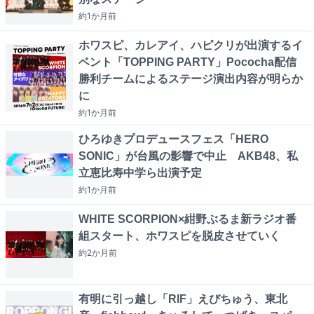
約1か月
前
ホワスピ、カレアイ、ハピクリが出演するイ
ベント「TOPPING PARTY」Pococha配信
勝利チームによるステージ演出内容が明らか
に
約1か月
前
ひろゆきプロデュースフェス「HERO
SONIC」が台風の影響で中止 AKB48、私
立恵比寿中学ら出演予定
約1か月
前
WHITE SCORPION×紺野ぶるま新ラジオ番
組スタート、ホワスピを脱皮させていく
約2か月
前
有明に引っ越し「RIF」えびちゅう、東北