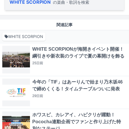
WHITE SCORPION
の楽曲・歌詞を検索
関連記事
WHITE SCORPION
WHITE SCORPIONが海開きイベント開催！
綱引きや新衣装のライブで夏の幕開けを飾る
25日
前
今年の「TIF」はあーりんで始まり乃木坂46
で締めくくる！タイムテーブルついに発表
29日
前
ホワスピ、カレアイ、ハピクリが躍動！
Pococha連動企画でファンと作り上げた特
別なステージ