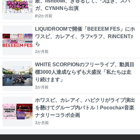
産、fishbowl、きゅるして、つばき、スパ
ガ、CYNHNら出演
約2か月
前
LIQUIDROOMで開催「BEEEEM FES」にホ
ワスピ、カレアイ、ラフ×ラフ、RiNCENT♯
ら
2か月
前
WHITE SCORPIONのフリーライブ、動員目
標3000人達成ならずも大盛況「私たちは走
り続けます」
2か月
前
ホワスピ、カレアイ、ハピクリがライブ演出
を懸けてグループ内バトル！Pococha×音楽
ナタリーコラボ企画
3か月
前