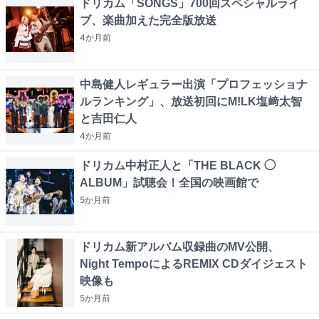
ドリカム「SONGS」700回スペシャルライ
ブ、楽曲加えた完全版放送
4か月
前
中島健人レギュラー出演「プロフェッショナ
ルランキング」、放送初回にM!LK塩﨑太智
と吉田仁人
4か月
前
ドリカム中村正人と「THE BLACK ◯
ALBUM」試聴会！全国の映画館で
5か月
前
ドリカム新アルバム収録曲のMV公開、
Night TempoによるREMIX CDダイジェスト
映像も
5か月
前