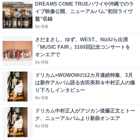
DREAMS COME TRUEハワイや沖縄でのラ
イブ映像公開、ニューアルバム“初回ライヴ
盤”収録
5か月
前
さだまさし、ゆず、WEST.、NiziUら出演
「MUSIC FAIR」3100回記念コンサートを
オンエアで
5か月
前
ドリカム×WOWOWの12カ月連続特集、3月
は新作アルバム語る吉田美和＆中村正人の撮
り下ろしインタビュー
6か月
前
ドリカム中村正人がアジカン後藤正文とトー
ク、ニューアルバムより新曲オンエア
6か月
前