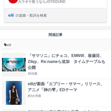
カラオケ歌うならJOYSOUND
eill
の楽曲・歌詞を検索
関連記事
eill
「サマソニ」にチェコ、EMNW、板歯目、
Zilqy、Re:nameら追加 タイムテーブルも
公開
20日
前
eillが新曲「エブリー・サマー」リリース、
アニメ「神の雫」EDテーマ
約1か月
前