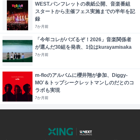
WEST.パンフレットの表紙公開、音楽番組
スタートから主催フェス実施までの半年を記
録
7か月
前
「今年コレがバズるぞ！2026」音楽関係者
が選んだ30組を発表、1位はkurayamisaka
7か月
前
m-floのアルバムに櫻井翔が参加、Diggy-
MO’＆トップシークレットマンしのだとのコ
ラボも実現
7か月
前