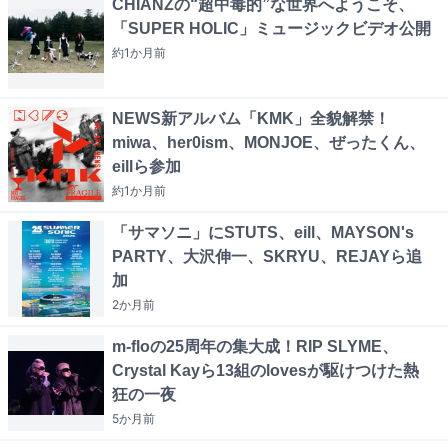
CHIANZの“超中毒的”な世界へようこそ、
「SUPER HOLIC」ミュージックビデオ公開
約1か月
前
NEWS新アルバム「KMK」全貌解禁！
miwa、her0ism、MONJOE、ぜったくん、
eillら参加
約1か月
前
「サマソニ」にSTUTS、eill、MAYSON's
PARTY、大沢伸一、SKRYU、REJAYら追
加
2か月
前
m-floの25周年の集大成！RIP SLYME、
Crystal Kayら13組のlovesが駆けつけた熱
狂の一夜
5か月
前