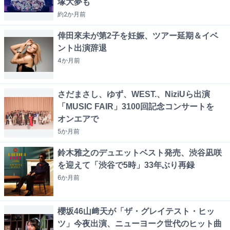
塚大夢も
約2か月
前
倖田來未が第2子を妊娠、ツアー延期＆イベ
ント出演辞退
4か月
前
さだまさし、ゆず、WEST.、NiziUら出演
「MUSIC FAIR」3100回記念コンサートを
オンエアで
5か月
前
鈴木雅之のデュエットベスト発売、渋谷凪咲
を迎えて「渋谷で5時」33年ぶり再録
6か月
前
櫻坂46山﨑天が「ザ・グレイテスト・ヒッ
ツ」今夜出演、ニューヨーク世代のヒット曲