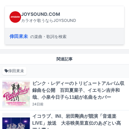
JOYSOUND.COM
カラオケ歌うならJOYSOUND
倖田來未
の楽曲・歌詞を検索
関連記事
倖田來未
ピンク・レディーのトリビュートアルバム収
録曲を公開 百田夏菜子、イエモン吉井和
哉、小泉今日子ら11組が名曲をカバー
24日
前
イコラブ、INI、岩田剛典が競演「音道楽
LIVE」放送 大谷映美里直伝のあざとい髙