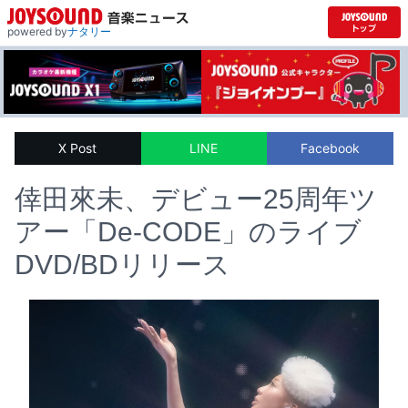
powered by
ナタリー
X Post
LINE
Facebook
倖田來未、デビュー25周年ツ
アー「De-CODE」のライブ
DVD/BDリリース