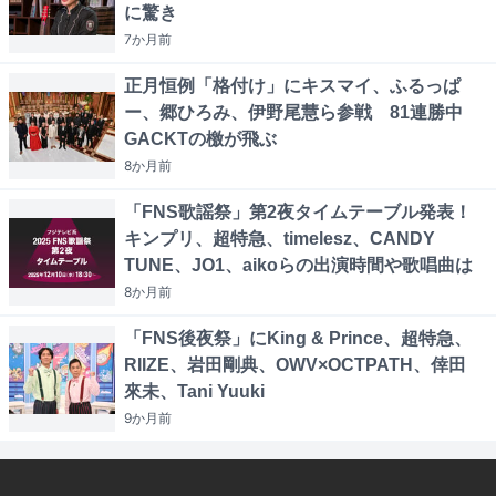
に驚き
7か月
前
正月恒例「格付け」にキスマイ、ふるっぱ
ー、郷ひろみ、伊野尾慧ら参戦 81連勝中
GACKTの檄が飛ぶ
8か月
前
「FNS歌謡祭」第2夜タイムテーブル発表！
キンプリ、超特急、timelesz、CANDY
TUNE、JO1、aikoらの出演時間や歌唱曲は
8か月
前
「FNS後夜祭」にKing & Prince、超特急、
RIIZE、岩田剛典、OWV×OCTPATH、倖田
來未、Tani Yuuki
9か月
前