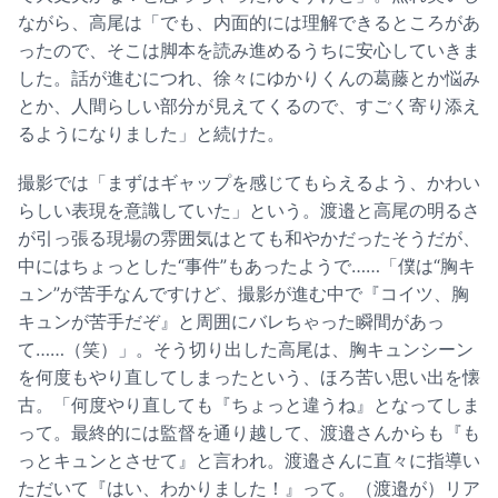
ながら、高尾は「でも、内面的には理解できるところがあ
ったので、そこは脚本を読み進めるうちに安心していきま
した。話が進むにつれ、徐々にゆかりくんの葛藤とか悩み
とか、人間らしい部分が見えてくるので、すごく寄り添え
るようになりました」と続けた。
撮影では「まずはギャップを感じてもらえるよう、かわい
らしい表現を意識していた」という。渡邉と高尾の明るさ
が引っ張る現場の雰囲気はとても和やかだったそうだが、
中にはちょっとした“事件”もあったようで……「僕は“胸キ
ュン”が苦手なんですけど、撮影が進む中で『コイツ、胸
キュンが苦手だぞ』と周囲にバレちゃった瞬間があっ
て……（笑）」。そう切り出した高尾は、胸キュンシーン
を何度もやり直してしまったという、ほろ苦い思い出を懐
古。「何度やり直しても『ちょっと違うね』となってしま
って。最終的には監督を通り越して、渡邉さんからも『も
っとキュンとさせて』と言われ。渡邉さんに直々に指導い
ただいて『はい、わかりました！』って。（渡邉が）リア