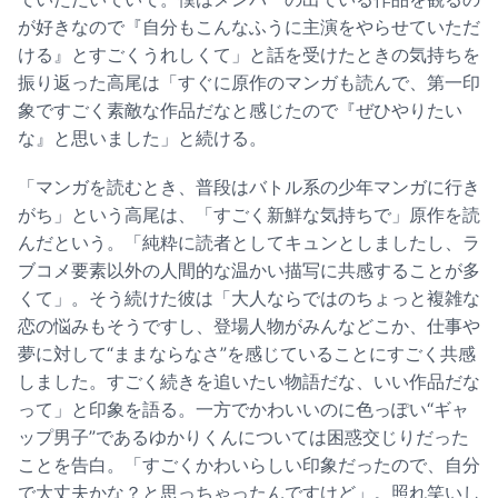
が好きなので『自分もこんなふうに主演をやらせていただ
ける』とすごくうれしくて」と話を受けたときの気持ちを
振り返った高尾は「すぐに原作のマンガも読んで、第一印
象ですごく素敵な作品だなと感じたので『ぜひやりたい
な』と思いました」と続ける。
「マンガを読むとき、普段はバトル系の少年マンガに行き
がち」という高尾は、「すごく新鮮な気持ちで」原作を読
んだという。「純粋に読者としてキュンとしましたし、ラ
ブコメ要素以外の人間的な温かい描写に共感することが多
くて」。そう続けた彼は「大人ならではのちょっと複雑な
恋の悩みもそうですし、登場人物がみんなどこか、仕事や
夢に対して“ままならなさ”を感じていることにすごく共感
しました。すごく続きを追いたい物語だな、いい作品だな
って」と印象を語る。一方でかわいいのに色っぽい“ギャ
ップ男子”であるゆかりくんについては困惑交じりだった
ことを告白。「すごくかわいらしい印象だったので、自分
で大丈夫かな？と思っちゃったんですけど」。照れ笑いし