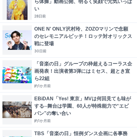
ら体操」動画公開、明るく笑顔で元気いっぱ
い
28日
前
ONE N' ONLY沢村玲、ZOZOマリンで念願
のセレモニアルピッチ！ロッテ対オリックス
戦に登場
30日
前
「音楽の日」グループの枠超えるコーラス企
画発表！出演者第3弾にはミセス、超とき宣
ら22組
約1か月
前
EBiDAN「Yes! 東京」MVは何回見ても味が
する─舞台は学園、60人が特殊能力で“エビ
パン”の奪い合い
約1か月
前
TBS「音楽の日」恒例ダンス企画に各事務