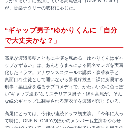
プがずるい」に出演している高尾颯斗（ONE N' ONLY）
が、音楽ナタリーの取材に応じた。
“ギャップ男子”ゆかりくんに「自分
で大丈夫かな？」
高尾が渡邉美穂とともに主演を務める「ゆかりくんはギャ
ップがずるい」は、あんどうまみによる同名マンガを実写
化したドラマ。アナウンススクールの講師・森芽衣子と、
真面目な生徒として通いながら警視庁捜査二課に所属する
刑事・葉山縁を巡るラブコメディで、かわいいのに色っぽ
い“ギャップ過多”なミステリアス男子・縁を高尾が、そん
な縁のギャップに翻弄される芽衣子を渡邉が演じている。
高尾にとっては、今作が連続ドラマ初主演。「今年に入っ
て特に、ONE N' ONLYのほかのメンバーも主演をやらせ
ていただいていて。僕はメンバーの出ている作品を観るの