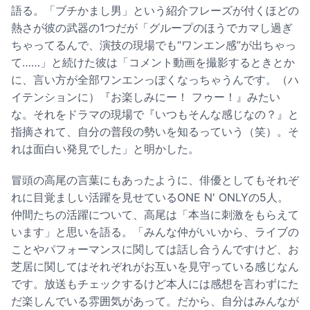
語る。「ブチかまし男」という紹介フレーズが付くほどの
熱さが彼の武器の1つだが「グループのほうでカマし過ぎ
ちゃってるんで、演技の現場でも“ワンエン感”が出ちゃっ
て……」と続けた彼は「コメント動画を撮影するときとか
に、言い方が全部ワンエンっぽくなっちゃうんです。（ハ
イテンションに）『お楽しみにー！ フゥー！』みたい
な。それをドラマの現場で『いつもそんな感じなの？』と
指摘されて、自分の普段の勢いを知るっていう（笑）。そ
れは面白い発見でした」と明かした。
冒頭の高尾の言葉にもあったように、俳優としてもそれぞ
れに目覚ましい活躍を見せているONE N' ONLYの5人。
仲間たちの活躍について、高尾は「本当に刺激をもらえて
います」と思いを語る。「みんな仲がいいから、ライブの
ことやパフォーマンスに関しては話し合うんですけど、お
芝居に関してはそれぞれがお互いを見守っている感じなん
です。放送もチェックするけど本人には感想を言わずにた
だ楽しんでいる雰囲気があって。だから、自分はみんなが