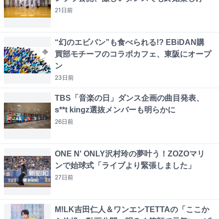
21日
前
“幻のエビパン”も食べられる!? EBiDAN購
買部モチーフのコラボカフェ、東阪にオープ
ン
23日
前
TBS「音楽の日」ダンス企画の曲目発表、
s**t kingz選抜メンバーも明らかに
26日
前
ONE N' ONLY沢村玲の夢叶う！ZOZOマリ
ンで始球式「ライブより緊張しました」
27日
前
M!LK吉田仁人＆ワンエンTETTAの「ここか