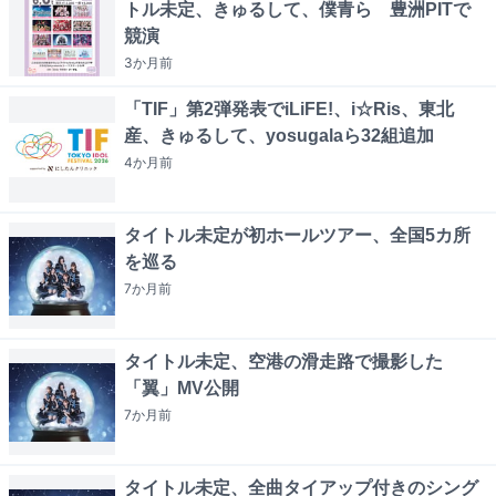
トル未定、きゅるして、僕青ら 豊洲PITで
競演
3か月
前
「TIF」第2弾発表でiLiFE!、i☆Ris、東北
産、きゅるして、yosugalaら32組追加
4か月
前
タイトル未定が初ホールツアー、全国5カ所
を巡る
7か月
前
タイトル未定、空港の滑走路で撮影した
「翼」MV公開
7か月
前
タイトル未定、全曲タイアップ付きのシング