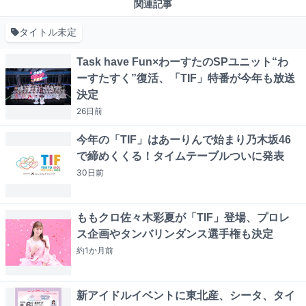
関連記事
タイトル未定
Task have Fun×わーすたのSPユニット“わ
ーすたすく”復活、「TIF」特番が今年も放送
決定
26日
前
今年の「TIF」はあーりんで始まり乃木坂46
で締めくくる！タイムテーブルついに発表
30日
前
ももクロ佐々木彩夏が「TIF」登場、プロレ
ス企画やタンバリンダンス選手権も決定
約1か月
前
新アイドルイベントに東北産、シータ、タイ