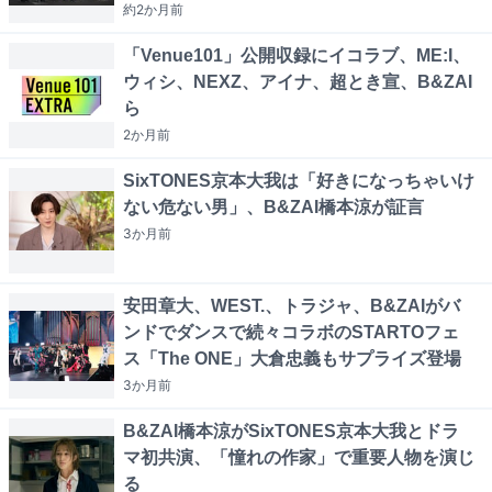
約2か月
前
「Venue101」公開収録にイコラブ、ME:I、
ウィシ、NEXZ、アイナ、超とき宣、B&ZAI
ら
2か月
前
SixTONES京本大我は「好きになっちゃいけ
ない危ない男」、B&ZAI橋本涼が証言
3か月
前
安田章大、WEST.、トラジャ、B&ZAIがバ
ンドでダンスで続々コラボのSTARTOフェ
ス「The ONE」大倉忠義もサプライズ登場
3か月
前
B&ZAI橋本涼がSixTONES京本大我とドラ
マ初共演、「憧れの作家」で重要人物を演じ
る