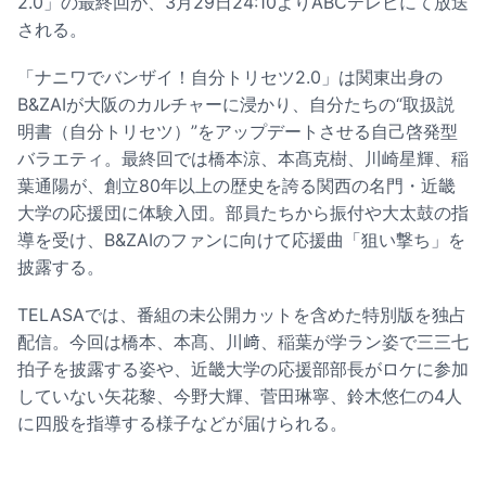
2.0」の最終回が、3月29日24:10よりABCテレビにて放送
される。
「ナニワでバンザイ！自分トリセツ2.0」は関東出身の
B&ZAIが大阪のカルチャーに浸かり、自分たちの“取扱説
明書（自分トリセツ）”をアップデートさせる自己啓発型
バラエティ。最終回では橋本涼、本髙克樹、川崎星輝、稲
葉通陽が、創立80年以上の歴史を誇る関西の名門・近畿
大学の応援団に体験入団。部員たちから振付や大太鼓の指
導を受け、B&ZAIのファンに向けて応援曲「狙い撃ち」を
披露する。
TELASAでは、番組の未公開カットを含めた特別版を独占
配信。今回は橋本、本髙、川﨑、稲葉が学ラン姿で三三七
拍子を披露する姿や、近畿大学の応援部部長がロケに参加
していない矢花黎、今野大輝、菅田琳寧、鈴木悠仁の4人
に四股を指導する様子などが届けられる。