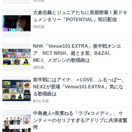
20日
前
大倉忠義とジュニアたちに長期密着！新ドキ
ュメンタリー「POTENTIAL」明日配信
24日
前
NHK「Venue101 EXTRA」後半戦オンエ
ア NCT WISH、超とき宣、B&ZAI、
ME:I、メガシンの歌唱曲は
26日
前
前半戦にはアイナ、＝LOVE、ふるっぱー、
NEXZが登場「Venue101 EXTRA」気にな
る歌唱曲は
約1か月
前
中島健人×長濱ねる「ラブ≠コメディ」、ケ
ンティーのセリフすぎるアドリブに共演者驚
愕