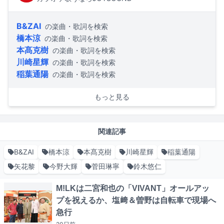
B&ZAI
の楽曲・歌詞を検索
橋本涼
の楽曲・歌詞を検索
本髙克樹
の楽曲・歌詞を検索
川崎星輝
の楽曲・歌詞を検索
稲葉通陽
の楽曲・歌詞を検索
もっと見る
関連記事
B&ZAI
橋本涼
本髙克樹
川崎星輝
稲葉通陽
矢花黎
今野大輝
菅田琳寧
鈴木悠仁
M!LKは二宮和也の「VIVANT」オールアッ
プを祝えるか、塩﨑＆曽野は自転車で現場へ
急行