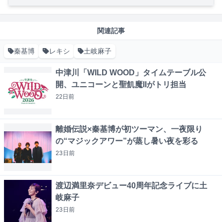
関連記事
秦基博
レキシ
土岐麻子
中津川「WILD WOOD」タイムテーブル公
開、ユニコーンと聖飢魔IIがトリ担当
22日
前
離婚伝説×秦基博が初ツーマン、一夜限り
の“マジックアワー”が蒸し暑い夜を彩る
23日
前
渡辺満里奈デビュー40周年記念ライブに土
岐麻子
23日
前