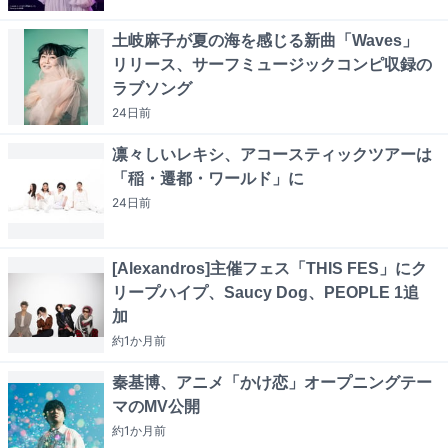
土岐麻子が夏の海を感じる新曲「Waves」
リリース、サーフミュージックコンピ収録の
ラブソング
24日
前
凛々しいレキシ、アコースティックツアーは
「稲・遷都・ワールド」に
24日
前
[Alexandros]主催フェス「THIS FES」にク
リープハイプ、Saucy Dog、PEOPLE 1追
加
約1か月
前
秦基博、アニメ「かけ恋」オープニングテー
マのMV公開
約1か月
前