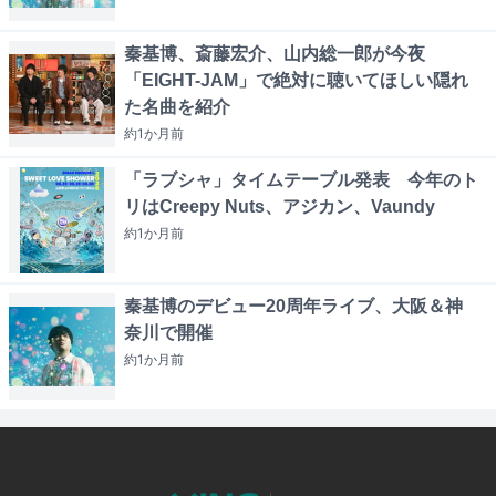
秦基博、斎藤宏介、山内総一郎が今夜
「EIGHT-JAM」で絶対に聴いてほしい隠れ
た名曲を紹介
約1か月
前
「ラブシャ」タイムテーブル発表 今年のト
リはCreepy Nuts、アジカン、Vaundy
約1か月
前
秦基博のデビュー20周年ライブ、大阪＆神
奈川で開催
約1か月
前