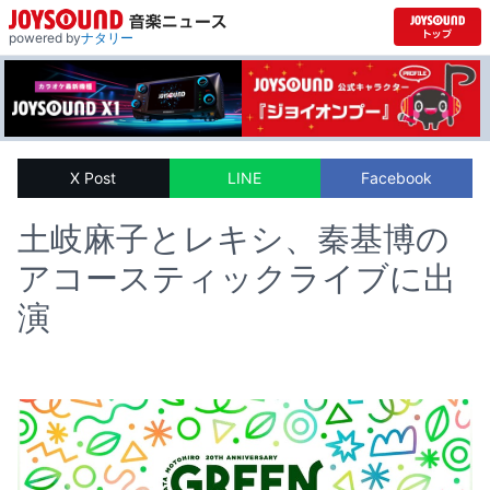
powered by
ナタリー
X Post
LINE
Facebook
土岐麻子とレキシ、秦基博の
アコースティックライブに出
演