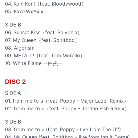
04. Kon! Kon!（feat. Bloodywood）
05. KxAxWxAxIxI
SIDE B
06. Sunset Kiss（feat. Polyphia）
07. My Queen（feat. Spiritbox）
08. Algorism
09. METALI!!（feat. Tom Morello）
10. White Flame ー白炎ー
DISC 2
SIDE A
01. from me to u（feat. Poppy - Major Lazer Remix）
02. from me to u（feat. Poppy - Jordan Fish Remix）
SIDE B
03. from me to u (feat. Poppy - live from The O2)
04. My Queen (feat. Spiritbox - live from Intuit Dome)