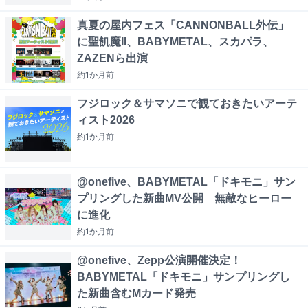
真夏の屋内フェス「CANNONBALL外伝」
に聖飢魔II、BABYMETAL、スカパラ、
ZAZENら出演
約1か月
前
フジロック＆サマソニで観ておきたいアーテ
ィスト2026
約1か月
前
@onefive、BABYMETAL「ドキモニ」サン
プリングした新曲MV公開 無敵なヒーロー
に進化
約1か月
前
@onefive、Zepp公演開催決定！
BABYMETAL「ドキモニ」サンプリングし
た新曲含むMカード発売