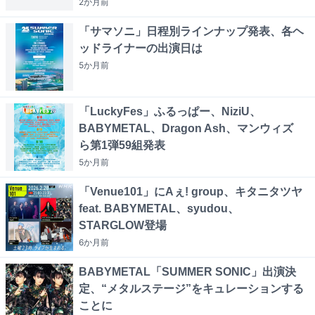
2か月
前
「サマソニ」日程別ラインナップ発表、各ヘ
ッドライナーの出演日は
5か月
前
「LuckyFes」ふるっぱー、NiziU、
BABYMETAL、Dragon Ash、マンウィズ
ら第1弾59組発表
5か月
前
「Venue101」にAぇ! group、キタニタツヤ
feat. BABYMETAL、syudou、
STARGLOW登場
6か月
前
BABYMETAL「SUMMER SONIC」出演決
定、“メタルステージ”をキュレーションする
ことに