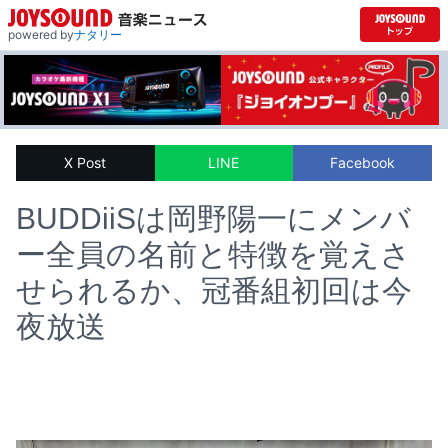
powered by
ナタリー
X Post
LINE
Facebook
BUDDiiSは岡野陽一にメンバ
ー全員の名前と特徴を覚えさ
せられるか、冠番組初回は今
夜放送