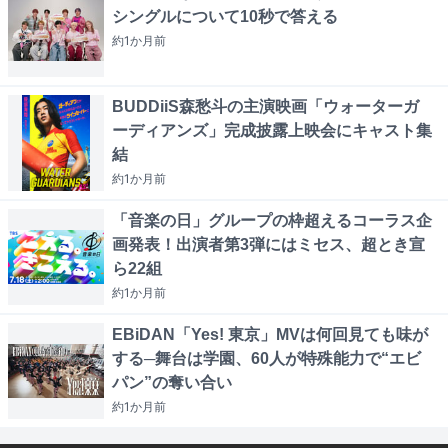
シングルについて10秒で答える
約1か月
前
BUDDiiS森愁斗の主演映画「ウォーターガ
ーディアンズ」完成披露上映会にキャスト集
結
約1か月
前
「音楽の日」グループの枠超えるコーラス企
画発表！出演者第3弾にはミセス、超とき宣
ら22組
約1か月
前
EBiDAN「Yes! 東京」MVは何回見ても味が
する─舞台は学園、60人が特殊能力で“エビ
パン”の奪い合い
約1か月
前