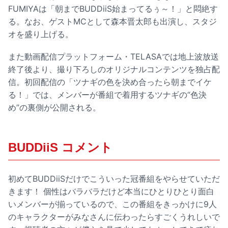
FUMIYAは「朝までBUDDiiS始まってるぅ～！」と悶絶す
る。なお、ゲストMCとして森本晋太郎も出演し、スタジ
オを盛り上げる。
また動画配信プラットフォーム・TELASAでは地上波放送
終了後より、撮り下ろしのオリジナルコンテンツを独占配
信。初回配信の「ツナギの色を決め合ったら朝までイケ
る！」では、メンバーが番組で着用するツナギの“色決
め”の裏側が公開される。
BUDDiiS コメント
初めてBUDDiiSだけでこういった冠番組をやらせていただ
きます！ 個性はバラバラだけど本当にひとりひとり面白
いメンバーが揃っているので、この番組をきっかけに9人
のキャラクターがみなさんに伝わったらすごくうれしいで