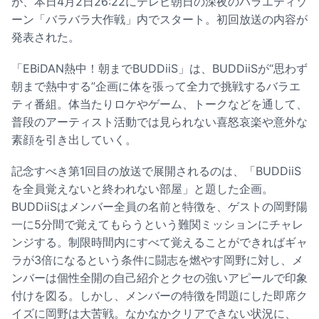
が、本日4月2日26:22にテレビ朝日の深夜のバラエティゾ
ーン「バラバラ大作戦」内でスタート。初回放送の内容が
発表された。
「EBiDAN熱中！朝までBUDDiiS」は、BUDDiiSが“思わず
朝まで熱中する”企画に体を張って全力で挑戦するバラエ
ティ番組。体当たりロケやゲーム、トークなどを通して、
普段のアーティスト活動では見られない喜怒哀楽や意外な
素顔を引き出していく。
記念すべき第1回目の放送で展開されるのは、「BUDDiiS
を全員覚えないと終われない部屋」と題した企画。
BUDDiiSはメンバー全員の名前と特徴を、ゲストの岡野陽
一に5分間で覚えてもらうという難関ミッションにチャレ
ンジする。制限時間内にすべて覚えることができればギャ
ラが3倍になるという条件に闘志を燃やす岡野に対し、メ
ンバーは個性全開の自己紹介とクセの強いアピールで印象
付けを図る。しかし、メンバーの特徴を問題にした即席ク
イズに岡野は大苦戦。なかなかクリアできない状況に、