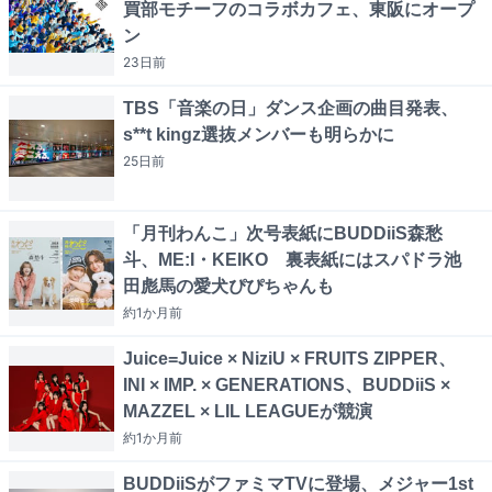
買部モチーフのコラボカフェ、東阪にオープ
ン
23日
前
TBS「音楽の日」ダンス企画の曲目発表、
s**t kingz選抜メンバーも明らかに
25日
前
「月刊わんこ」次号表紙にBUDDiiS森愁
斗、ME:I・KEIKO 裏表紙にはスパドラ池
田彪馬の愛犬ぴぴちゃんも
約1か月
前
Juice=Juice × NiziU × FRUITS ZIPPER、
INI × IMP. × GENERATIONS、BUDDiiS ×
MAZZEL × LIL LEAGUEが競演
約1か月
前
BUDDiiSがファミマTVに登場、メジャー1st