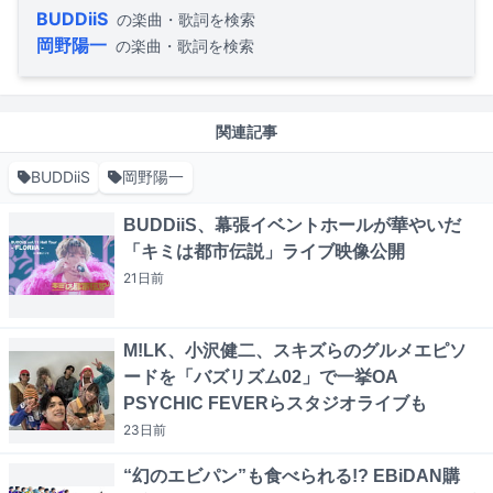
BUDDiiS
の楽曲・歌詞を検索
岡野陽一
の楽曲・歌詞を検索
関連記事
BUDDiiS
岡野陽一
BUDDiiS、幕張イベントホールが華やいだ
「キミは都市伝説」ライブ映像公開
21日
前
M!LK、小沢健二、スキズらのグルメエピソ
ードを「バズリズム02」で一挙OA
PSYCHIC FEVERらスタジオライブも
23日
前
“幻のエビパン”も食べられる!? EBiDAN購