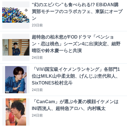
“幻のエビパン”も食べられる!? EBiDAN購
買部モチーフのコラボカフェ、東阪にオープ
ン
23日
前
超特急の柏木悠がFODドラマ「ペンショ
ン・恋は桃色」シーズン4に出演決定、細野
晴臣や鈴木慶一らと共演
24日
前
「ViVi国宝級イケメンランキング」各部門1
位はM!LK山中柔太朗、げんじぶ杢代和人、
SixTONES松村北斗
24日
前
「CanCam」が選ぶ今夏の横顔イケメンは
INI西洸人、超特急アロハ、内村颯太
24日
前