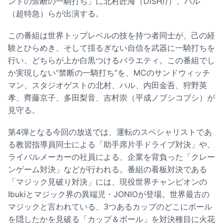
ンドの禁断の一騎打ち」に北村匠海（DISH//）、ハル
（超特急）らが出演する。
この番組は世界トップレベルの技を持つ者同士が、己の経
験とひらめき、そして揺るぎない自信を武器に一騎打ちを
行い、どちらが上か白黒つけるバラエティ。この番組でし
か実現しない“禁断の一騎打ち”を、MCのサンドウィッチ
マン、スタジオゲストの北村、ハル、内田金吾、狩野英
孝、齊藤京子、多田梨音、吉村崇（平成ノブシコブシ）が
見守る。
第4弾となる今回の放送では、運転のスペシャリストであ
る教習指導員同士による「助手席片手ドライブ対決」や、
ライバルメーカーの社員による、企業を背負った「クレー
ンゲーム対決」などが行われる。番組の看板対決である
「マジック見破り対決」には、現役世界チャンピオンの
Ibukiとマジック界の異端児・JONIOが登場。世界最古の
マジックと言われている、3つあるカップのどこにボール
を隠したかを見破る「カップ＆ボール」を対決種目に火花