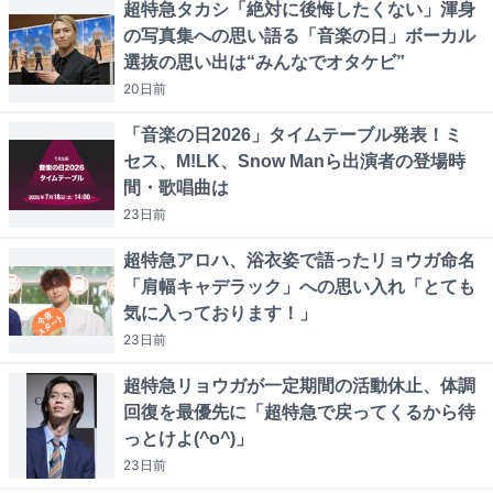
超特急タカシ「絶対に後悔したくない」渾身
の写真集への思い語る「音楽の日」ボーカル
選抜の思い出は“みんなでオタケビ”
20日
前
「音楽の日2026」タイムテーブル発表！ミ
セス、M!LK、Snow Manら出演者の登場時
間・歌唱曲は
23日
前
超特急アロハ、浴衣姿で語ったリョウガ命名
「肩幅キャデラック」への思い入れ「とても
気に入っております！」
23日
前
超特急リョウガが一定期間の活動休止、体調
回復を最優先に「超特急で戻ってくるから待
っとけよ(^o^)」
23日
前