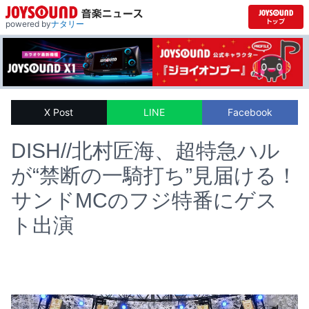
powered by
ナタリー
X Post
LINE
Facebook
DISH//北村匠海、超特急ハル
が“禁断の一騎打ち”見届ける！
サンドMCのフジ特番にゲス
ト出演