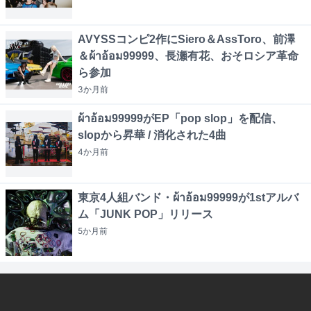
AVYSSコンピ2作にSiero＆AssToro、前澤
＆ผ้าอ้อม99999、長瀬有花、おそロシア革命
ら参加
3か月
前
ผ้าอ้อม99999がEP「pop slop」を配信、
slopから昇華 / 消化された4曲
4か月
前
東京4人組バンド・ผ้าอ้อม99999が1stアルバ
ム「JUNK POP」リリース
5か月
前