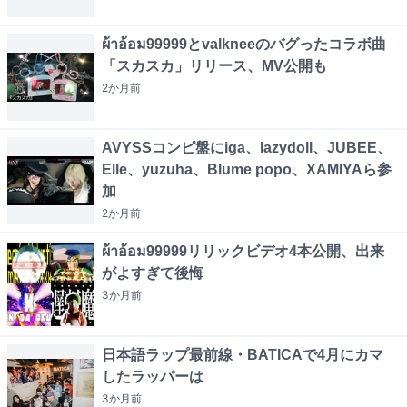
ผ้าอ้อม99999とvalkneeのバグったコラボ曲
「スカスカ」リリース、MV公開も
2か月
前
AVYSSコンピ盤にiga、lazydoll、JUBEE、
Elle、yuzuha、Blume popo、XAMIYAら参
加
2か月
前
ผ้าอ้อม99999リリックビデオ4本公開、出来
がよすぎて後悔
3か月
前
日本語ラップ最前線・BATICAで4月にカマ
したラッパーは
3か月
前